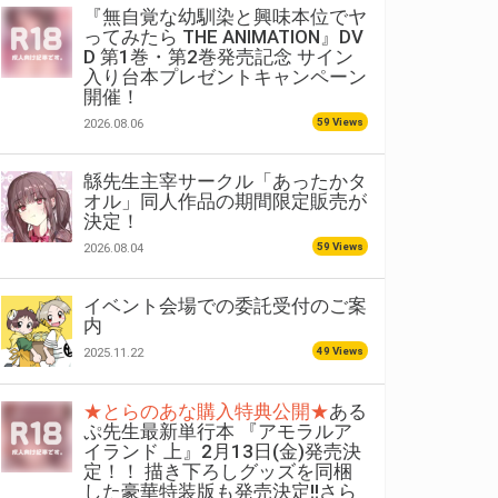
『無自覚な幼馴染と興味本位でヤ
ってみたら THE ANIMATION』DV
D 第1巻・第2巻発売記念 サイン
入り台本プレゼントキャンペーン
開催！
59 Views
2026.08.06
緜先生主宰サークル「あったかタ
オル」同人作品の期間限定販売が
決定！
59 Views
2026.08.04
イベント会場での委託受付のご案
内
49 Views
2025.11.22
★とらのあな購入特典公開★
ある
ぷ先生最新単行本 『アモラルア
イランド 上』2月13日(金)発売決
定！！ 描き下ろしグッズを同梱
した豪華特装版も発売決定!!さら