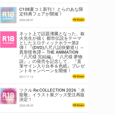
C108夏コミ新刊！ とらのあな限
定特典フェアが開催！
96 Views
2026.08.07
ネット上で話題沸騰となった、叙
火先生が描く 都市伝説をテーマ
としたエロティックホラー第2
弾！『(DVD)八尺八話快樂巡り ～
異形怪奇譚～ THE ANIMATION
『八尺様 完結編』『八尺様 夢物
語』』の発売を記念して、 『直
筆サイン入り台本＆色紙』プレゼ
ントキャンペーンを開催！
94 Views
2017.11.13
ツクル Re:COLLECTION 2026「水
龍敬」イラスト展グッズ受注再販
決定！
90 Views
2026.08.03