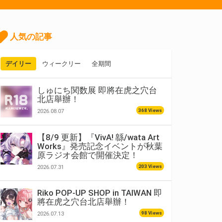
人気の記事
デイリー
ウィークリー
全期間
しゅにち関数展 即將在虎之穴台
北店舉辦！
368 Views
2026.08.07
【8/9 更新】『VivA! 緜/wata Art
Works』発売記念イベントが秋葉
原ラジオ会館で開催決定！
203 Views
2026.07.31
Riko POP-UP SHOP in TAIWAN 即
將在虎之穴台北店舉辦！
98 Views
2026.07.13