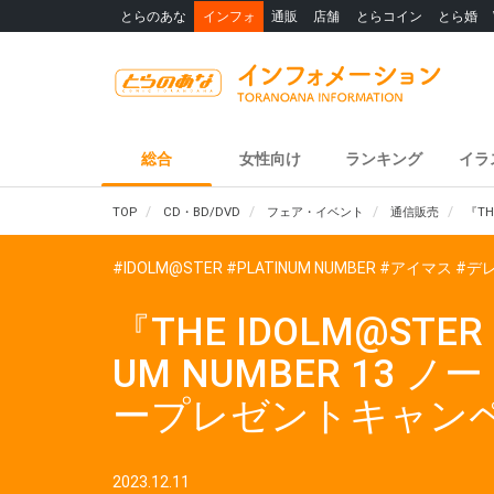
とらのあな
インフォ
通販
店舗
とらコイン
とら婚
総合
女性向け
ランキング
イラ
TOP
CD・BD/DVD
フェア・イベント
通信販売
『TH
#IDOLM@STER
#PLATINUM NUMBER
#アイマス
#デ
『THE IDOLM@STER C
UM NUMBER 1
ープレゼントキャンペ
2023.12.11