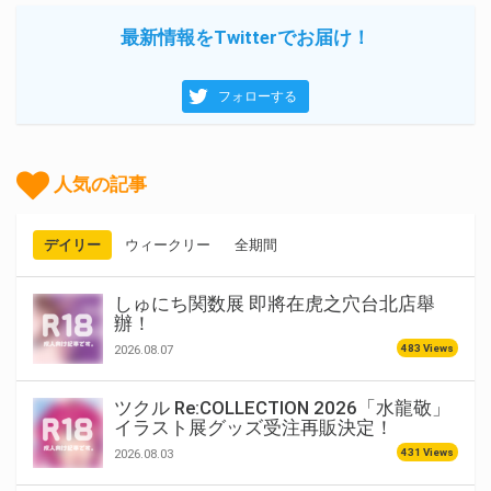
最新情報をTwitterでお届け！
フォローする
人気の記事
デイリー
ウィークリー
全期間
しゅにち関数展 即將在虎之穴台北店舉
辦！
483 Views
2026.08.07
ツクル Re:COLLECTION 2026「水龍敬」
イラスト展グッズ受注再販決定！
431 Views
2026.08.03