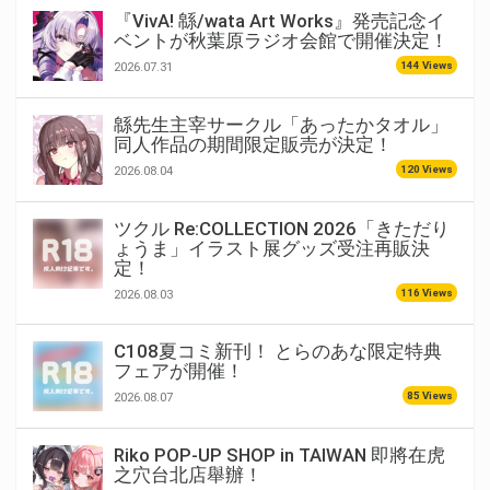
『VivA! 緜/wata Art Works』発売記念イ
ベントが秋葉原ラジオ会館で開催決定！
144 Views
2026.07.31
緜先生主宰サークル「あったかタオル」
同人作品の期間限定販売が決定！
120 Views
2026.08.04
ツクル Re:COLLECTION 2026「きただり
ょうま」イラスト展グッズ受注再販決
定！
116 Views
2026.08.03
C108夏コミ新刊！ とらのあな限定特典
フェアが開催！
85 Views
2026.08.07
Riko POP-UP SHOP in TAIWAN 即將在虎
之穴台北店舉辦！