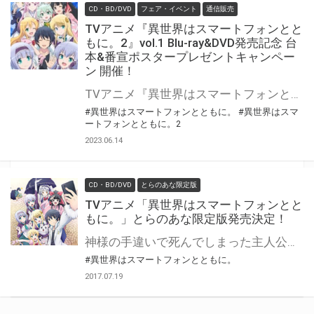
CD・BD/DVD
フェア・イベント
通信販売
TVアニメ『異世界はスマートフォンとと
もに。2』vol.1 Blu-ray&DVD発売記念 台
本&番宣ポスタープレゼントキャンペー
ン 開催！
TVアニメ『異世界はスマートフォンとともに。2』vol.1 Blu-ray&DVDの発売を記念して、「全12話台本セット」&「番宣ポスター」プレゼントキャンペーンの開催が決定
#異世界はスマートフォンとともに。
#異世界はスマ
ートフォンとともに。2
2023.06.14
CD・BD/DVD
とらのあな限定版
TVアニメ「異世界はスマートフォンとと
もに。」とらのあな限定版発売決定！
神様の手違いで死んでしまった主人公は、 異世界で第2の人生をスタートさせる。 2017年7月よりテレビアニメの放映がスタートする、 『異世界はスマートフォンとともに。』のBlu-ray/DVDの発売が早くも決定！ とらのあなでは、Blu-ray Disc/DVD全4巻で『とらのあな限定版』を発売！！ 気になるとらのあな限定版の特典は… 1巻にて【描き下ろしB2タペストリーA】。 2巻から4巻では各巻で【スマホ風缶バッジセット】を実施！ 更に！とらのあな限定版の全巻連動特典として、『描き下ろしB2タペストリーB』も実施決定！ また、とらのあな限定版だけでなく、 Blu-ray＆DVDでも、とらのあなオリジナル特典を実施！ 全巻連動特典として『全巻収納BOX(描き下ろしイラスト使用 キャラクター：エルゼ、リンゼ、八重、リーン）』をプレゼント♪ 是非とも、とらのあな対象店舗でご予約・ご購入をお待ちしております♪♪
#異世界はスマートフォンとともに。
2017.07.19