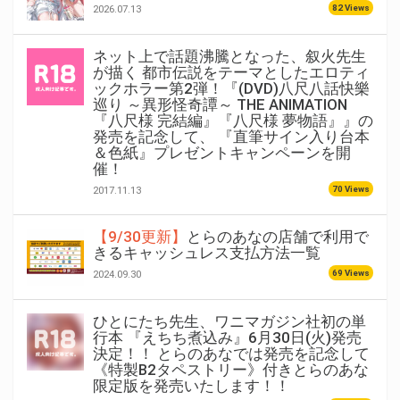
82 Views
2026.07.13
ネット上で話題沸騰となった、叙火先生
が描く 都市伝説をテーマとしたエロティ
ックホラー第2弾！『(DVD)八尺八話快樂
巡り ～異形怪奇譚～ THE ANIMATION
『八尺様 完結編』『八尺様 夢物語』』の
発売を記念して、 『直筆サイン入り台本
＆色紙』プレゼントキャンペーンを開
催！
70 Views
2017.11.13
【9/30更新】
とらのあなの店舗で利用で
きるキャッシュレス支払方法一覧
69 Views
2024.09.30
ひとにたち先生、ワニマガジン社初の単
行本 『えちち煮込み』6月30日(火)発売
決定！！ とらのあなでは発売を記念して
《特製B2タペストリー》付きとらのあな
限定版を発売いたします！！