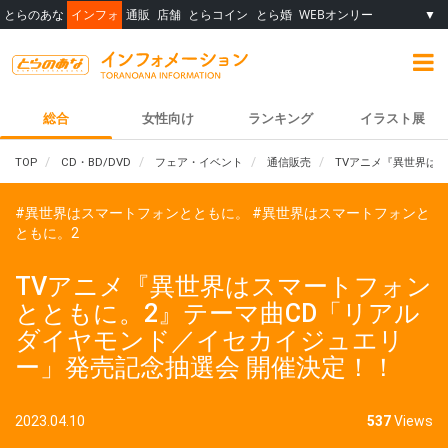
とらのあな
インフォ
通販
店舗
とらコイン
とら婚
WEBオンリー
▼
総合
女性向け
ランキング
イラスト展
TOP
CD・BD/DVD
フェア・イベント
通信販売
TVアニメ『異世界は
#異世界はスマートフォンとともに。
#異世界はスマートフォンと
ともに。2
TVアニメ『異世界はスマートフォン
とともに。2』テーマ曲CD「リアル
ダイヤモンド／イセカイジュエリ
ー」発売記念抽選会 開催決定！！
2023.04.10
537
Views