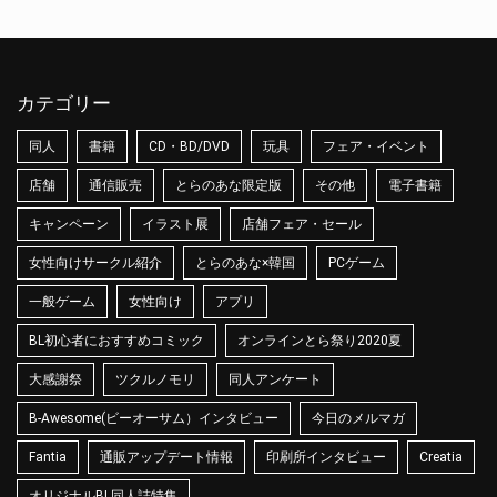
カテゴリー
同人
書籍
CD・BD/DVD
玩具
フェア・イベント
店舗
通信販売
とらのあな限定版
その他
電子書籍
キャンペーン
イラスト展
店舗フェア・セール
女性向けサークル紹介
とらのあな×韓国
PCゲーム
一般ゲーム
女性向け
アプリ
BL初心者におすすめコミック
オンラインとら祭り2020夏
大感謝祭
ツクルノモリ
同人アンケート
B-Awesome(ビーオーサム）インタビュー
今日のメルマガ
Fantia
通販アップデート情報
印刷所インタビュー
Creatia
オリジナルBL同人誌特集