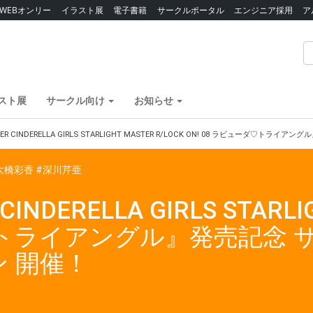
WEBオンリー
イラスト展
電子書籍
サークルポータル
エンジニア採用
ア
スト展
サークル向け
お知らせ
STER CINDERELLA GIRLS STARLIGHT MASTER R/LOCK ON! 08 ラビュ
大橋彩香
#深川芹亜
INDERELLA GIRLS STARLI
ダ♡トライアングル』発売記念
 開催！