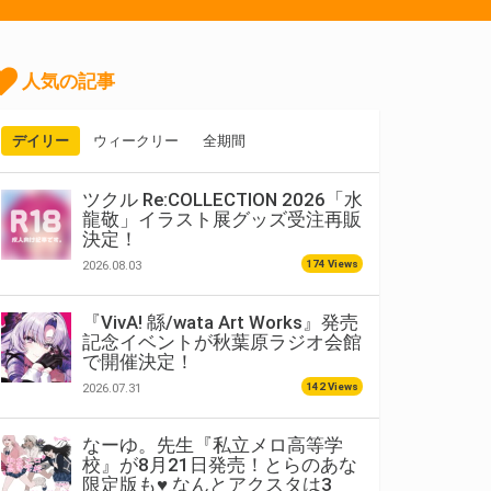
人気の記事
デイリー
ウィークリー
全期間
ツクル Re:COLLECTION 2026「水
龍敬」イラスト展グッズ受注再販
決定！
174 Views
2026.08.03
『VivA! 緜/wata Art Works』発売
記念イベントが秋葉原ラジオ会館
で開催決定！
142 Views
2026.07.31
なーゆ。先生『私立メロ高等学
校』が8月21日発売！とらのあな
限定版も♥ なんとアクスタは3