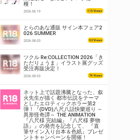
種！
115 Views
2026.06.19
とらのあな通販 サイン本フェア2
026 SUMMER
92 Views
2026.08.03
ツクル Re:COLLECTION 2026「き
ただりょうま」イラスト展グッズ
受注再販決定！
74 Views
2026.08.03
ネット上で話題沸騰となった、叙
火先生が描く 都市伝説をテーマ
としたエロティックホラー第2
弾！『(DVD)八尺八話快樂巡り ～
異形怪奇譚～ THE ANIMATION
『八尺様 完結編』『八尺様 夢物
語』』の発売を記念して、 『直
筆サイン入り台本＆色紙』プレゼ
ントキャンペーンを開催！