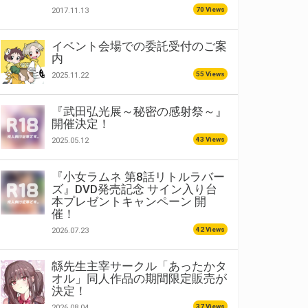
70 Views
2017.11.13
イベント会場での委託受付のご案
内
55 Views
2025.11.22
『武田弘光展～秘密の感射祭～』
開催決定！
43 Views
2025.05.12
『小女ラムネ 第8話リトルラバー
ズ』DVD発売記念 サイン入り台
本プレゼントキャンペーン 開
催！
42 Views
2026.07.23
緜先生主宰サークル「あったかタ
オル」同人作品の期間限定販売が
決定！
37 Views
2026.08.04