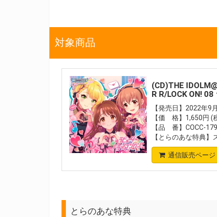
対象商品
(CD)THE IDOLM
R R/LOCK ON
【発売日】2022年9月
【価 格】1,650円 (
【品 番】COCC-179
【とらのあな特典】
通信販売ページ
とらのあな特典