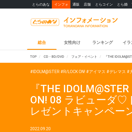
とらのあな
インフォ
通販
店舗
とらコイン
とら婚
総合
女性向け
ランキング
イラ
TOP
CD・BD/DVD
フェア・イベント
『THE IDOLM@
#IDOLM@STER
#R/LOCK ON!
#アイマス
#デレマス
#
『THE IDOLM@STER C
ON! 08 ラビュー
レゼントキャンペーン
2022.09.20