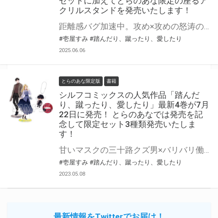
セットに加えてとらのあな限定の座るア
クリルスタンドを発売いたします！
距離感バグ加速中。攻め×攻めの怒涛の第6巻！ 『踏んだり、蹴ったり、愛したり』の第6巻が8月22日(金)に発売！ とらのあなでは発売を記念して「アクリルジオラマ付き」限定セットを発売いたします。 イラストは壱屋すみ先生の描き下ろしイラストです！ 更に『座るアクリルスタンド』付きとらのあな限定版も同時に発売決定！ 是非この機会にお買い求めください！
#壱屋すみ
#踏んだり、蹴ったり、愛したり
2025.06.06
とらのあな限定版
書籍
シルフコミックスの人気作品「踏んだ
り、蹴ったり、愛したり」最新4巻が7月
22日に発売！ とらのあなでは発売を記
念して限定セット3種類発売いたしま
す！
甘いマスクの三十路クズ男×バリバリ働くアラサーOLの、 大人のバグった距離感ラブ（？）コメディ！ 『踏んだり、蹴ったり、愛したり』の最新4巻が7月22日(土)に発売！ とらのあなでは発売を記念して、 「あきらセット」付き限定セット 「かほセット」付き限定セット 「あきかほセット」付き限定セット 3種類の限定セットを発売いたします！ 是非この機会にお買い求めください！
#壱屋すみ
#踏んだり、蹴ったり、愛したり
2023.05.08
最新情報をTwitterでお届け！