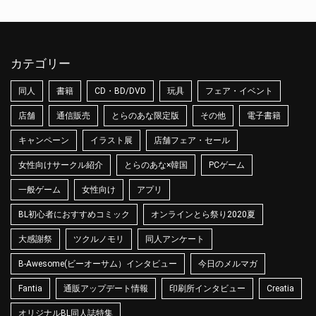
カテゴリー
同人
書籍
CD・BD/DVD
玩具
フェア・イベント
店舗
通信販売
とらのあな限定版
その他
電子書籍
キャンペーン
イラスト展
店舗フェア・セール
女性向けサークル紹介
とらのあな×韓国
PCゲーム
一般ゲーム
女性向け
アプリ
BL初心者におすすめコミック
オンラインとら祭り2020夏
大感謝祭
ツクルノモリ
同人アンケート
B-Awesome(ビーオーサム）インタビュー
今日のメルマガ
Fantia
通販アップデート情報
印刷所インタビュー
Creatia
オリジナルBL同人誌特集