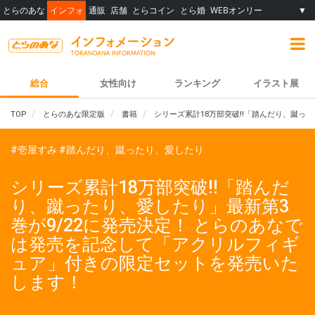
とらのあな
インフォ
通販
店舗
とらコイン
とら婚
WEBオンリー
▼
総合
女性向け
ランキング
イラスト展
TOP
とらのあな限定版
書籍
シリーズ累計18万部突破!!「踏んだり、蹴っ
#壱屋すみ
#踏んだり、蹴ったり、愛したり
シリーズ累計18万部突破!!「踏んだ
り、蹴ったり、愛したり」最新第3
巻が9/22に発売決定！ とらのあなで
は発売を記念して「アクリルフィギ
ュア」付きの限定セットを発売いた
します！