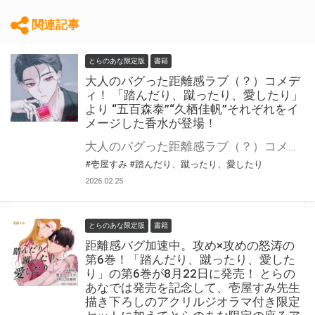
関連記事
とらのあな限定版
書籍
大人のバグった距離感ラブ（？）コメデ
ィ！ 「踏んだり、蹴ったり、愛したり」
より “五百森泰”“久栖佳帆”それぞれをイ
メージした香水が登場！
大人のバグった距離感ラブ（？）コメディ！ 『踏んだり、蹴ったり、愛したり』より、“五百森泰”“久栖佳帆”それぞれをイメージした香水が登場。 香りのイメージ、調香、選定、パッケージのデザインまで壱屋すみ先生に監修していただきました。 特製スリーブとイラストカードには描きおろしイラスト（同じイラスト）を使用しています。 数量限定となりますので是非お早めにお求めください！
#壱屋すみ
#踏んだり、蹴ったり、愛したり
2026.02.25
とらのあな限定版
書籍
距離感バグ加速中。攻め×攻めの怒涛の
第6巻！「踏んだり、蹴ったり、愛した
り」の第6巻が8月22日に発売！ とらの
あなでは発売を記念して、壱屋すみ先生
描き下ろしのアクリルジオラマ付き限定