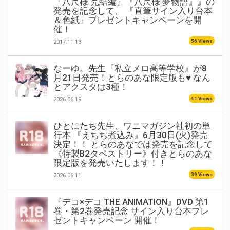
『八尺様 完結編』『八尺様 夢物語』』の
発売を記念して、 『直筆サイン入り台本
＆色紙』プレゼントキャンペーンを開
催！
56 Views
2017.11.13
なーゆ。先生『私立メロ高等学校』が8
月21日発売！とらのあな限定版も♥ なん
とアクスタは3種！
41 Views
2026.06.19
ひとにたち先生、ワニマガジン社初の単
行本 『えちち煮込み』6月30日(火)発売
決定！！ とらのあなでは発売を記念して
《特製B2タペストリー》付きとらのあな
限定版を発売いたします！！
39 Views
2026.06.11
『デコ×デコ THE ANIMATION』DVD 第1
巻・第2巻発売記念 サイン入り台本プレ
ゼントキャンペーン 開催！