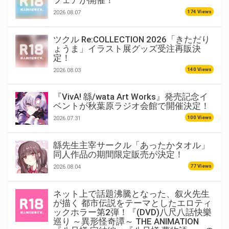
174 Views
2026.08.07
ツクル Re:COLLECTION 2026「きただり
ょうま」イラスト展グッズ受注再販決
定！
140 Views
2026.08.03
『VivA! 緜/wata Art Works』発売記念イ
ベントが秋葉原ラジオ会館で開催決定！
100 Views
2026.07.31
緜先生主宰サークル「あったかタオル」
同人作品の期間限定販売が決定！
77 Views
2026.08.04
ネット上で話題沸騰となった、叙火先生
が描く 都市伝説をテーマとしたエロティ
ックホラー第2弾！『(DVD)八尺八話快樂
巡り ～異形怪奇譚～ THE ANIMATION