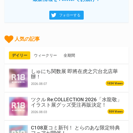
フォローする
人気の記事
デイリー
ウィークリー
全期間
しゅにち関数展 即將在虎之穴台北店舉
辦！
1034 Views
2026.08.07
ツクル Re:COLLECTION 2026「水龍敬」
イラスト展グッズ受注再販決定！
509 Views
2026.08.03
C108夏コミ新刊！ とらのあな限定特典
フェアが開催！