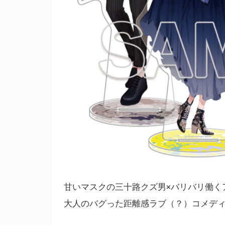
甘いマスクの三十路クズ男×バリバリ働く
大人のバグった距離感ラブ（？）コメデ