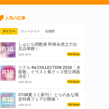
人気の記事
デイリー
ウィークリー
全期間
しゅにち関数展 即將在虎之穴台
北店舉辦！
993 Views
2026.08.07
ツクル Re:COLLECTION 2026「水
龍敬」イラスト展グッズ受注再販
決定！
519 Views
2026.08.03
C108夏コミ新刊！ とらのあな限
定特典フェアが開催！
165 Views
2026.08.07