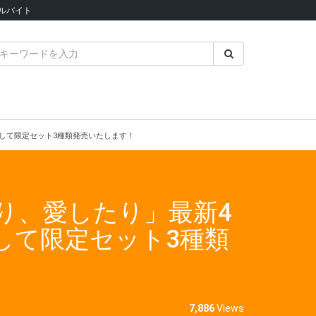
ルバイト
念して限定セット3種類発売いたします！
り、愛したり」最新4
して限定セット3種類
7,886
Views