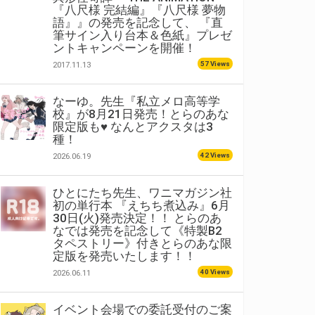
『八尺様 完結編』『八尺様 夢物
語』』の発売を記念して、 『直
筆サイン入り台本＆色紙』プレゼ
ントキャンペーンを開催！
57 Views
2017.11.13
なーゆ。先生『私立メロ高等学
校』が8月21日発売！とらのあな
限定版も♥ なんとアクスタは3
種！
42 Views
2026.06.19
ひとにたち先生、ワニマガジン社
初の単行本 『えちち煮込み』6月
30日(火)発売決定！！ とらのあ
なでは発売を記念して《特製B2
タペストリー》付きとらのあな限
定版を発売いたします！！
40 Views
2026.06.11
イベント会場での委託受付のご案