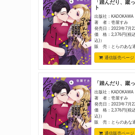
「踏んだり、蹴っ
ト
出版社：KADOKAWA
著 者：壱屋すみ
発売日：2023年7月2
価 格：2,376円(税
込)）
販 売：とらのあな
通信販売ページ
「踏んだり、蹴っ
出版社：KADOKAWA
著 者：壱屋すみ
発売日：2023年7月2
価 格：2,376円(税込
込)）
販 売：とらのあな
通信販売ページ