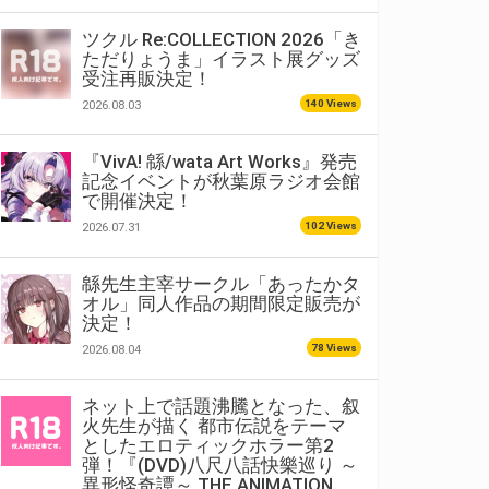
ツクル Re:COLLECTION 2026「き
ただりょうま」イラスト展グッズ
受注再販決定！
140 Views
2026.08.03
『VivA! 緜/wata Art Works』発売
記念イベントが秋葉原ラジオ会館
で開催決定！
102 Views
2026.07.31
緜先生主宰サークル「あったかタ
オル」同人作品の期間限定販売が
決定！
78 Views
2026.08.04
ネット上で話題沸騰となった、叙
火先生が描く 都市伝説をテーマ
としたエロティックホラー第2
弾！『(DVD)八尺八話快樂巡り ～
異形怪奇譚～ THE ANIMATION