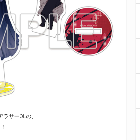
アラサーOLの、
ィ！