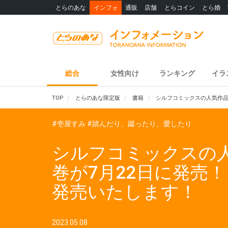
とらのあな
インフォ
通販
店舗
とらコイン
とら婚
総合
女性向け
ランキング
イラ
TOP
とらのあな限定版
書籍
シルフコミックスの人気作品
#壱屋すみ
#踏んだり、蹴ったり、愛したり
シルフコミックスの
巻が7月22日に発売
発売いたします！
2023.05.08