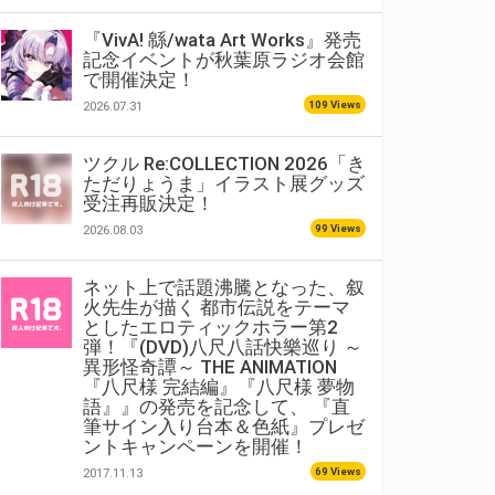
『VivA! 緜/wata Art Works』発売
記念イベントが秋葉原ラジオ会館
で開催決定！
109 Views
2026.07.31
ツクル Re:COLLECTION 2026「き
ただりょうま」イラスト展グッズ
受注再販決定！
99 Views
2026.08.03
ネット上で話題沸騰となった、叙
火先生が描く 都市伝説をテーマ
としたエロティックホラー第2
弾！『(DVD)八尺八話快樂巡り ～
異形怪奇譚～ THE ANIMATION
『八尺様 完結編』『八尺様 夢物
語』』の発売を記念して、 『直
筆サイン入り台本＆色紙』プレゼ
ントキャンペーンを開催！
69 Views
2017.11.13