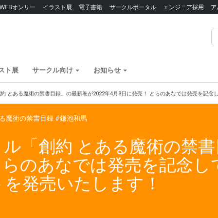
WEBオンリー
イラスト展
電子書籍
サークルポータル
エンジニア採用
ア
スト展
サークル向け
お知らせ
約 とある魔術の禁書目録」の最新巻が2022年4月8日に発売！ とらのあなでは発売を記
ある魔術の禁書目録
#鎌池和馬
ル「創約 とある魔術の禁書
 とらのあなでは発売を記念
トを発売いたします！