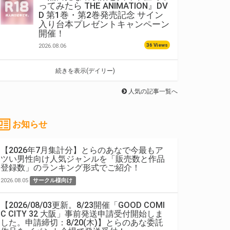
ってみたら THE ANIMATION』DV
D 第1巻・第2巻発売記念 サイン
入り台本プレゼントキャンペーン
開催！
36 Views
2026.08.06
続きを表示(デイリー)
人気の記事一覧へ
お知らせ
【2026年7月集計分】とらのあなで今最もア
ツい男性向け人気ジャンルを「販売数と作品
登録数」のランキング形式でご紹介！
2026.08.05
サークル様向け
【2026/08/03更新。8/23開催「GOOD COMI
C CITY 32 大阪」事前発送申請受付開始しま
した。申請締切：8/20(木)】とらのあな委託