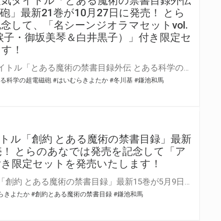
人気タイトル「とある魔術の禁書目録外伝
」最新21巻が10月27日に発売！ とら
念して、「名シーンジオラマセットvol.
涙子・御坂美琴＆白井黒子）」付き限定セ
ます！
電撃コミックスの人気タイトル「とある魔術の禁書目録外伝 とある科学の超電磁砲」最新21巻が10月27日（火）に発売！ とらのあなでは発売を記念して、「名シーンジオラマセットvol.2（初春飾利・佐天涙子・御坂美琴＆白井黒子）」付き限定セットを発売いたします！ 今回は、同時発売の特装版のみの限定セットです！ 限定セットの数は限られていますので是非お早めにお求めください！
ある科学の超電磁砲
#はいむらきよたか
#冬川基
#鎌池和馬
トル「創約 とある魔術の禁書目録」最新
発売！ とらのあなでは発売を記念して「ア
付き限定セットを発売いたします！
電撃文庫の人気タイトル「創約 とある魔術の禁書目録」最新15巻が5月9日（土）に発売！ とらのあなでは発売を記念して「アクリルプレート」付き限定セットを発売いたします。 とらのあな限定版は数量限定となりますので是非お早めにお求めください！
らきよたか
#創約とある魔術の禁書目録
#鎌池和馬