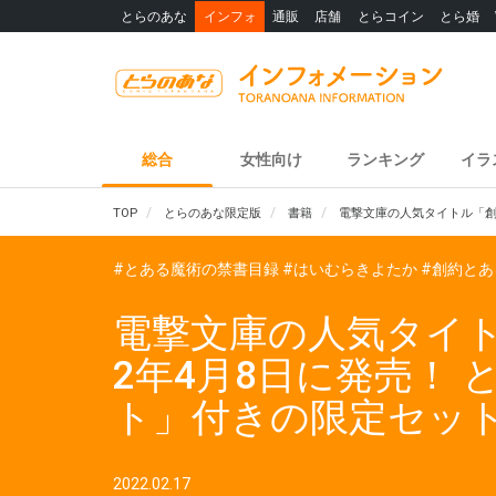
とらのあな
インフォ
通販
店舗
とらコイン
とら婚
総合
女性向け
ランキング
イラ
TOP
とらのあな限定版
書籍
電撃文庫の人気タイトル「創
#とある魔術の禁書目録
#はいむらきよたか
#創約と
電撃文庫の人気タイト
2年4月8日に発売！
ト」付きの限定セッ
2022.02.17