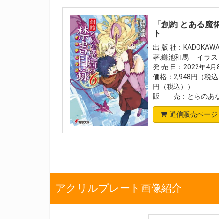
「創約 とある魔
ト
出 版 社：KADOKAW
著:鎌池和馬 イラス
発 売 日：2022年4
価格：2,948円（税
円（税込））
販 売：とらのあな
通信販売ページ
アクリルプレート画像紹介