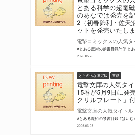
電撃コミックスの
とある科学の超電磁砲
のあなでは発売を記
2（初春飾利・佐天
ットを発売いたし
#とある魔術の禁書目録外伝 と
2026.06.26
とらのあな限定版
書籍
電撃文庫の人気タイ
15巻が5月9日に
クリルプレート」
#とある魔術の禁書目録
#はいむ
2026.03.05