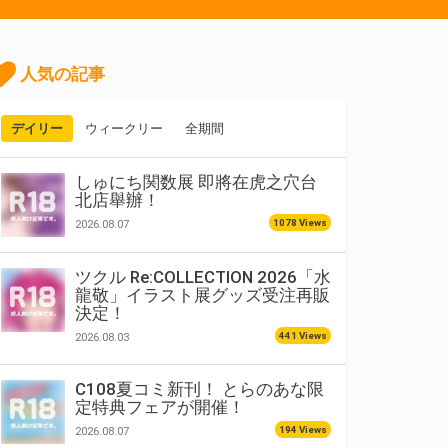
人気の記事
デイリー
ウィークリー
全期間
しゅにち関数展 即將在虎之穴台
北店舉辦！
1078 Views
2026.08.07
ツクル Re:COLLECTION 2026「水
龍敬」イラスト展グッズ受注再販
決定！
441 Views
2026.08.03
C108夏コミ新刊！ とらのあな限
定特典フェアが開催！
194 Views
2026.08.07