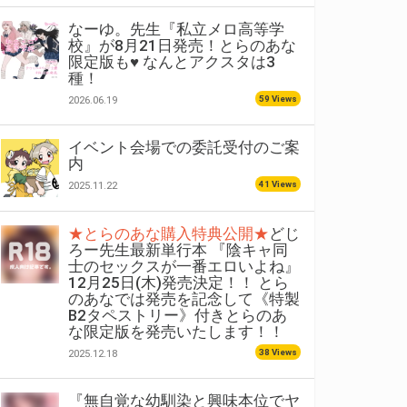
なーゆ。先生『私立メロ高等学
校』が8月21日発売！とらのあな
限定版も♥ なんとアクスタは3
種！
59 Views
2026.06.19
イベント会場での委託受付のご案
内
41 Views
2025.11.22
★とらのあな購入特典公開★
どじ
ろー先生最新単行本 『陰キャ同
士のセックスが一番エロいよね』
12月25日(木)発売決定！！ とら
のあなでは発売を記念して《特製
B2タペストリー》付きとらのあ
な限定版を発売いたします！！
38 Views
2025.12.18
『無自覚な幼馴染と興味本位でヤ