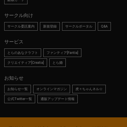
銀聯カード
サークル向け
サークル委託案内
新規登録
サークルポータル
Q&A
サービス
とらのあなクラフト
ファンティア[Fantia]
クリエイティア[Creatia]
とら婚
お知らせ
お知らせ一覧
オンラインマガジン
虎々ちゃんネル☆
公式Twitter一覧
通販アップデート情報