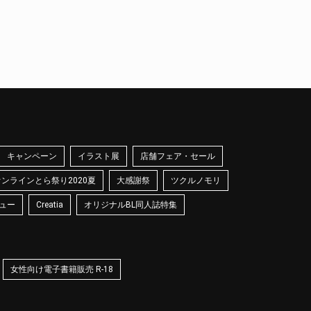
キャンペーン
イラスト展
店舗フェア・セール
オンラインとら祭り2020夏
大感謝祭
ツクルノモリ
ュー
Creatia
オリジナルBL同人誌特集
女性向け電子書籍販売 R-18