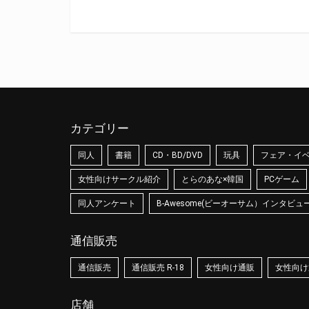
カテゴリー
同人
書籍
CD・BD/DVD
玩具
フェア・イ
女性向けサークル紹介
とらのあな×韓国
PCゲーム
同人アンケート
B-Awesome(ビーオーサム）インタビュ
通信販売
通信販売
通信販売 R-18
女性向け通販
女性向け通
店舗