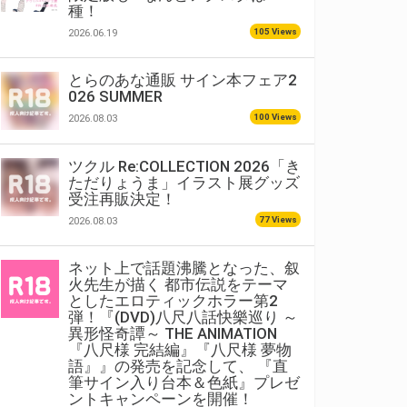
種！
105 Views
2026.06.19
とらのあな通販 サイン本フェア2
026 SUMMER
100 Views
2026.08.03
ツクル Re:COLLECTION 2026「き
ただりょうま」イラスト展グッズ
受注再販決定！
77 Views
2026.08.03
ネット上で話題沸騰となった、叙
火先生が描く 都市伝説をテーマ
としたエロティックホラー第2
弾！『(DVD)八尺八話快樂巡り ～
異形怪奇譚～ THE ANIMATION
『八尺様 完結編』『八尺様 夢物
語』』の発売を記念して、 『直
筆サイン入り台本＆色紙』プレゼ
ントキャンペーンを開催！