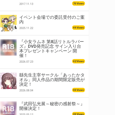
70 Views
2017.11.13
イベント会場での委託受付のご案
内
49 Views
2025.11.22
『小女ラムネ 第8話リトルラバー
ズ』DVD発売記念 サイン入り台
本プレゼントキャンペーン 開
催！
42 Views
2026.07.23
緜先生主宰サークル「あったかタ
オル」同人作品の期間限定販売が
決定！
40 Views
2026.08.04
『武田弘光展～秘密の感射祭～』
開催決定！
39 Views
2025.05.12