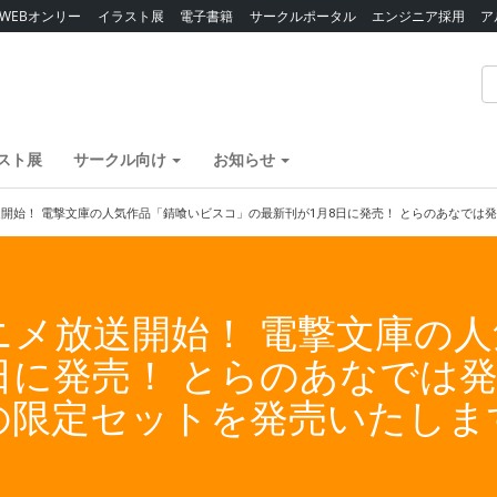
WEBオンリー
イラスト展
電子書籍
サークルポータル
エンジニア採用
ア
スト展
サークル向け
お知らせ
メ放送開始！ 電撃文庫の人気作品「錆喰いビスコ」の最新刊が1月8日に発売！ とらのあな
Vアニメ放送開始！ 電撃文庫の
日に発売！ とらのあなでは
の限定セットを発売いたしま