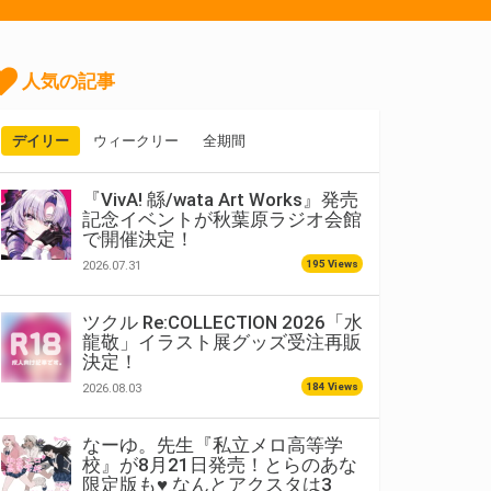
人気の記事
デイリー
ウィークリー
全期間
『VivA! 緜/wata Art Works』発売
記念イベントが秋葉原ラジオ会館
で開催決定！
195 Views
2026.07.31
ツクル Re:COLLECTION 2026「水
龍敬」イラスト展グッズ受注再販
決定！
184 Views
2026.08.03
なーゆ。先生『私立メロ高等学
校』が8月21日発売！とらのあな
限定版も♥ なんとアクスタは3