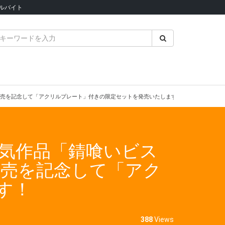
ルバイト
では発売を記念して「アクリルプレート」付きの限定セットを発売いたします！
人気作品「錆喰いビス
発売を記念して「アク
す！
388
Views