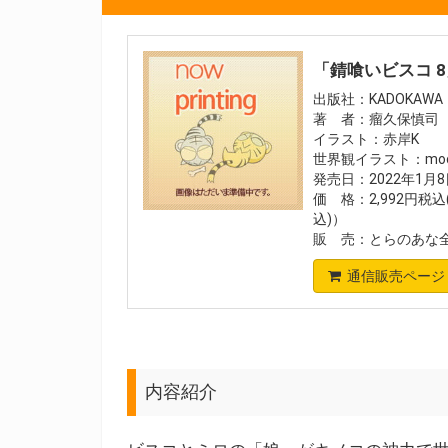
「錆喰いビスコ 
出版社：KADOKAWA
著 者：瘤久保慎司
イラスト：赤岸K
世界観イラスト：moc
発売日：2022年1月
価 格：2,992円税込
込)）
販 売：とらのあな
通信販売ページ
内容紹介