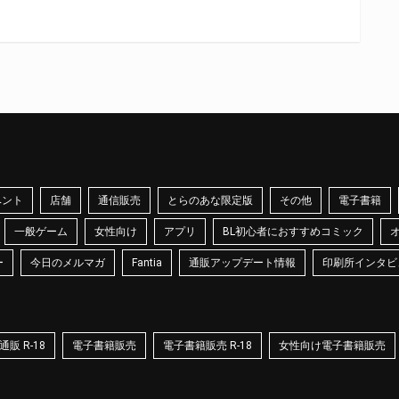
ベント
店舗
通信販売
とらのあな限定版
その他
電子書籍
一般ゲーム
女性向け
アプリ
BL初心者におすすめコミック
ー
今日のメルマガ
Fantia
通販アップデート情報
印刷所インタビ
販 R-18
電子書籍販売
電子書籍販売 R-18
女性向け電子書籍販売