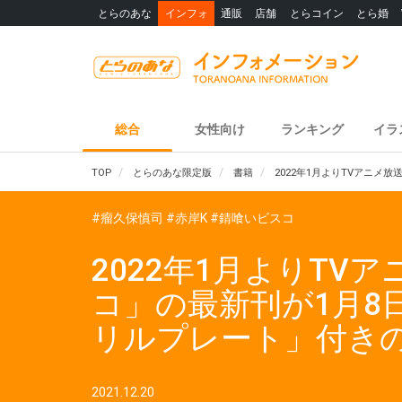
とらのあな
インフォ
通販
店舗
とらコイン
とら婚
総合
女性向け
ランキング
イラ
TOP
とらのあな限定版
書籍
2022年1月よりTVアニ
#瘤久保慎司
#赤岸K
#錆喰いビスコ
2022年1月よりT
コ」の最新刊が1月8
リルプレート」付き
2021.12.20