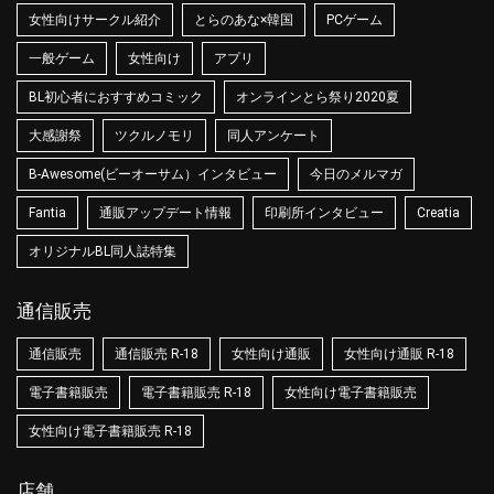
女性向けサークル紹介
とらのあな×韓国
PCゲーム
一般ゲーム
女性向け
アプリ
BL初心者におすすめコミック
オンラインとら祭り2020夏
大感謝祭
ツクルノモリ
同人アンケート
B-Awesome(ビーオーサム）インタビュー
今日のメルマガ
Fantia
通販アップデート情報
印刷所インタビュー
Creatia
オリジナルBL同人誌特集
通信販売
通信販売
通信販売 R-18
女性向け通販
女性向け通販 R-18
電子書籍販売
電子書籍販売 R-18
女性向け電子書籍販売
女性向け電子書籍販売 R-18
店舗