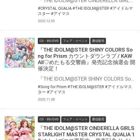
『THE IDOLM@STER CINDERELLA GIRLS STARLIGHT MASTER CRYSTAL QUALIA 11 がおちゅー♪さふぁりぱーく！』の発売を記念して、「歌唱キャストサイン入りポスター」プレゼントキャンペーンが開催決定！！ 対象商品をご購入いただいた方の中から抽選でプレゼントいたします。 是非、ご応募ください
#CRYSTAL QUALIA
#THE IDOLM@STER
#アイドルマ
スター
#アイマス
2025.12.05
CD・BD/DVD
フェア・イベント
通信販売
『THE IDOLM@STER SHINY COLORS So
ng for Prism カウントダウンラブ / KAW
AII♡めたもる交響曲』発売記念抽選会 開
催決定！
『THE IDOLM@STER SHINY COLORS Song for Prism カウントダウンラブ / KAWAII♡めたもる交響曲』の発売を記念して、豪華景品が当たる抽選会が開催決定！！ 対象商品をご購入いただくと抽選のチャンス
#Song for Prism
#THE IDOLM@STER
#アイドルマス
ター
#アイマス
2025.11.08
CD・BD/DVD
フェア・イベント
通信販売
『THE IDOLM@STER CINDERELLA GIRLS
STARLIGHT MASTER CRYSTAL QUALIA 1