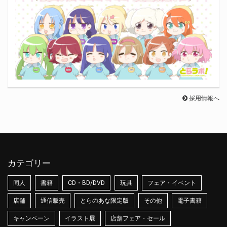
採用情報へ
カテゴリー
同人
書籍
CD・BD/DVD
玩具
フェア・イベント
店舗
通信販売
とらのあな限定版
その他
電子書籍
キャンペーン
イラスト展
店舗フェア・セール