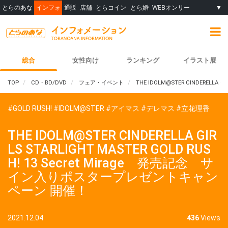
とらのあな
インフォ
通販
店舗
とらコイン
とら婚
WEBオンリー
▼
総合
女性向け
ランキング
イラスト展
TOP
CD・BD/DVD
フェア・イベント
THE IDOLM@STER CINDERELL
#GOLD RUSH!
#IDOLM@STER
#アイマス
#デレマス
#立花理香
THE IDOLM@STER CINDERELLA GIR
LS STARLIGHT MASTER GOLD RUS
H! 13 Secret Mirage 発売記念 サ
イン入りポスタープレゼントキャン
ペーン 開催！
2021.12.04
436
Views