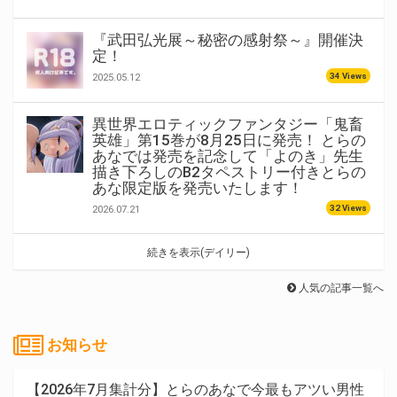
『武田弘光展～秘密の感射祭～』開催決
定！
34 Views
2025.05.12
異世界エロティックファンタジー「鬼畜
英雄」第15巻が8月25日に発売！ とらの
あなでは発売を記念して「よのき」先生
描き下ろしのB2タペストリー付きとらの
あな限定版を発売いたします！
32 Views
2026.07.21
続きを表示(デイリー)
人気の記事一覧へ
お知らせ
【2026年7月集計分】とらのあなで今最もアツい男性