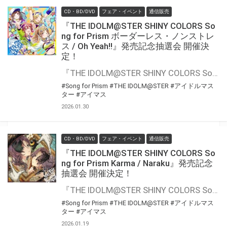
CD・BD/DVD
フェア・イベント
通信販売
『THE IDOLM@STER SHINY COLORS So
ng for Prism ボーダーレス・ノンストレ
ス / Oh Yeah!!』発売記念抽選会 開催決
定！
『THE IDOLM@STER SHINY COLORS Song for Prism ボーダーレス・ノンストレス / Oh Yeah!!』の発売を記念して、豪華景品が当たる抽選会が開催決定！！ 対象商品をご購入いただくと抽選のチャンス
#Song for Prism
#THE IDOLM@STER
#アイドルマス
ター
#アイマス
2026.01.30
CD・BD/DVD
フェア・イベント
通信販売
『THE IDOLM@STER SHINY COLORS So
ng for Prism Karma / Naraku』発売記念
抽選会 開催決定！
『THE IDOLM@STER SHINY COLORS Song for Prism Karma / Naraku』の発売を記念して、豪華景品が当たる抽選会が開催決定！！ 対象商品をご購入いただくと抽選のチャンス
#Song for Prism
#THE IDOLM@STER
#アイドルマス
ター
#アイマス
2026.01.19