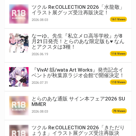
ツクル Re:COLLECTION 2026「水龍敬」
イラスト展グッズ受注再販決定！
161 Views
2026.08.03
なーゆ。先生『私立メロ高等学校』が8
月21日発売！とらのあな限定版も♥ なん
とアクスタは3種！
116 Views
2026.06.19
『VivA! 緜/wata Art Works』発売記念イ
ベントが秋葉原ラジオ会館で開催決定！
110 Views
2026.07.31
とらのあな通販 サイン本フェア2026 SU
MMER
75 Views
2026.08.03
ツクル Re:COLLECTION 2026「きただり
ょうま」イラスト展グッズ受注再販決