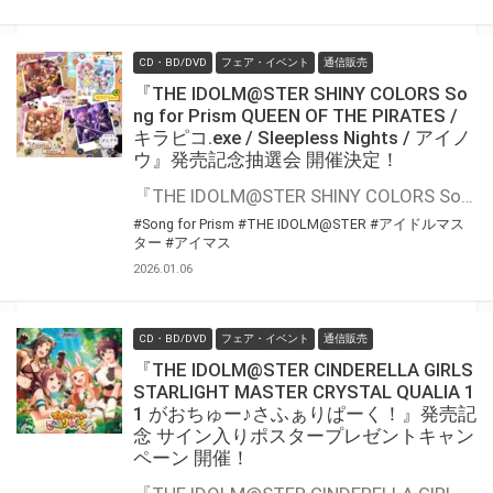
CD・BD/DVD
フェア・イベント
通信販売
『THE IDOLM@STER SHINY COLORS So
ng for Prism QUEEN OF THE PIRATES /
キラピコ.exe / Sleepless Nights / アイノ
ウ』発売記念抽選会 開催決定！
『THE IDOLM@STER SHINY COLORS Song for Prism QUEEN OF THE PIRATES / キラピコ.exe / Sleepless Nights / アイノウ』の発売を記念して、豪華景品が当たる抽選会が開催決定！！ 対象商品をご購入いただくと抽選のチャンス
#Song for Prism
#THE IDOLM@STER
#アイドルマス
ター
#アイマス
2026.01.06
CD・BD/DVD
フェア・イベント
通信販売
『THE IDOLM@STER CINDERELLA GIRLS
STARLIGHT MASTER CRYSTAL QUALIA 1
1 がおちゅー♪さふぁりぱーく！』発売記
念 サイン入りポスタープレゼントキャン
ペーン 開催！