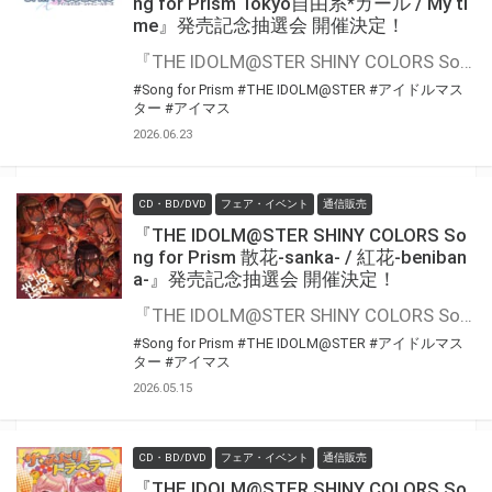
ng for Prism Tokyo自由系*ガール / My ti
me』発売記念抽選会 開催決定！
『THE IDOLM@STER SHINY COLORS Song for Prism Tokyo自由系*ガール / My time』の発売を記念して、豪華景品が当たる抽選会が開催決定！！ 対象商品をご購入いただくと抽選のチャンス
#Song for Prism
#THE IDOLM@STER
#アイドルマス
ター
#アイマス
2026.06.23
CD・BD/DVD
フェア・イベント
通信販売
『THE IDOLM@STER SHINY COLORS So
ng for Prism 散花-sanka- / 紅花-beniban
a-』発売記念抽選会 開催決定！
『THE IDOLM@STER SHINY COLORS Song for Prism 散花-sanka- / 紅花-benibana-』の発売を記念して、豪華景品が当たる抽選会が開催決定！！ 対象商品をご購入いただくと抽選のチャンス
#Song for Prism
#THE IDOLM@STER
#アイドルマス
ター
#アイマス
2026.05.15
CD・BD/DVD
フェア・イベント
通信販売
『THE IDOLM@STER SHINY COLORS So