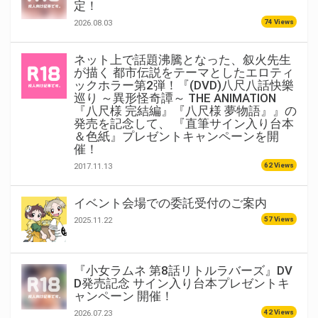
定！
74 Views
2026.08.03
ネット上で話題沸騰となった、叙火先生
が描く 都市伝説をテーマとしたエロティ
ックホラー第2弾！『(DVD)八尺八話快樂
巡り ～異形怪奇譚～ THE ANIMATION
『八尺様 完結編』『八尺様 夢物語』』の
発売を記念して、 『直筆サイン入り台本
＆色紙』プレゼントキャンペーンを開
催！
62 Views
2017.11.13
イベント会場での委託受付のご案内
57 Views
2025.11.22
『小女ラムネ 第8話リトルラバーズ』DV
D発売記念 サイン入り台本プレゼントキ
ャンペーン 開催！
42 Views
2026.07.23