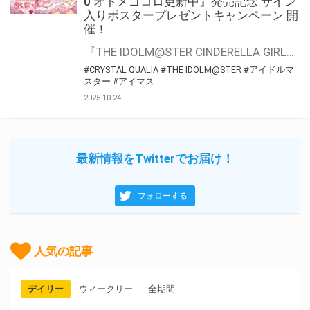
0 オトメゴコロ更新中』発売記念 サイン
入りポスタープレゼントキャンペーン 開
催！
『THE IDOLM@STER CINDERELLA GIRLS STARLIGHT MASTER CRYSTAL QUALIA 10 オトメゴコロ更新中』の発売を記念して、「歌唱キャストサイン入りポスター」プレゼントキャンペーンが開催決定！！ 対象商品をご購入いただいた方の中から抽選でプレゼントいたします。 是非、ご応募ください
#CRYSTAL QUALIA
#THE IDOLM@STER
#アイドルマ
スター
#アイマス
2025.10.24
最新情報をTwitterでお届け！
フォローする
人気の記事
デイリー
ウィークリー
全期間