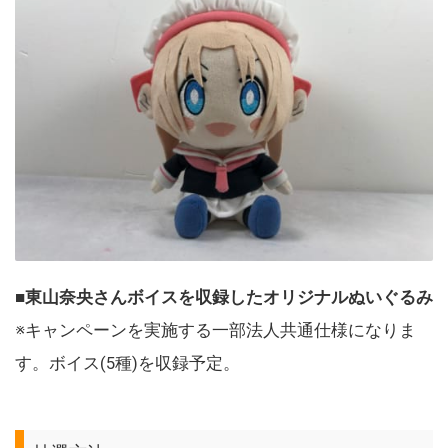
■東山奈央さんボイスを収録したオリジナルぬいぐるみ
※キャンペーンを実施する一部法人共通仕様になりま
す。ボイス(5種)を収録予定。