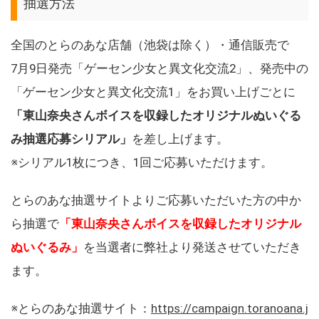
抽選方法
全国のとらのあな店舗（池袋は除く）・通信販売で
7月9日発売「ゲーセン少女と異文化交流2」、発売中の
「ゲーセン少女と異文化交流1」をお買い上げごとに
「東山奈央さんボイスを収録したオリジナルぬいぐる
み抽選応募シリアル」
を差し上げます。
※シリアル1枚につき、1回ご応募いただけます。
とらのあな抽選サイトよりご応募いただいた方の中か
ら抽選で
「東山奈央さんボイスを収録したオリジナル
ぬいぐるみ」
を当選者に弊社より発送させていただき
ます。
※とらのあな抽選サイト：
https://campaign.toranoana.j