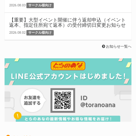
2026.08.03
サークル様向け
【重要】大型イベント開催に伴う返却申込（イベント
返本、指定住所宛て返本）の受付締切日変更お知らせ
2026.08.02
サークル様向け
お知らせ一覧へ