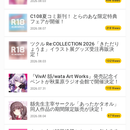
494 Views
2026.08.03
C108夏コミ新刊！ とらのあな限定特典
フェアが開催！
218 Views
2026.08.07
ツクル Re:COLLECTION 2026「きただり
ょうま」イラスト展グッズ受注再販決
定！
132 Views
2026.08.03
『VivA! 緜/wata Art Works』発売記念イ
ベントが秋葉原ラジオ会館で開催決定！
115 Views
2026.07.31
緜先生主宰サークル「あったかタオル」
同人作品の期間限定販売が決定！
67 Views
2026.08.04