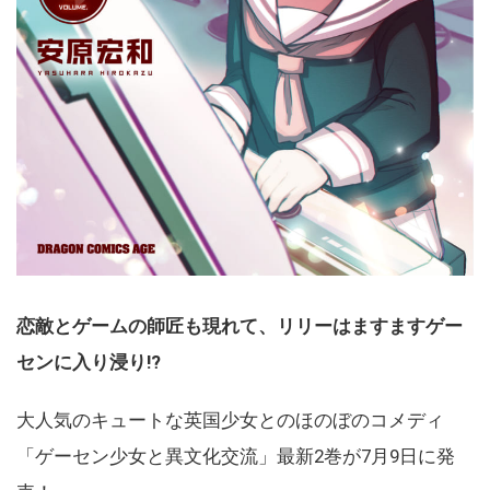
恋敵とゲームの師匠も現れて、リリーはますますゲー
センに入り浸り!?
大人気のキュートな英国少女とのほのぼのコメディ
「ゲーセン少女と異文化交流」最新2巻が7月9日に発