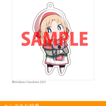
©Hirokazu Yasuhara 2021
とらのあな特典