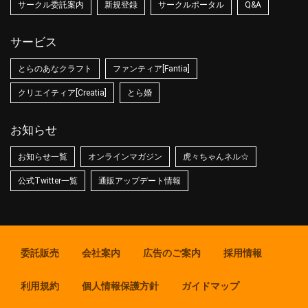
サークル委託案内
新規登録
サークルポータル
Q&A
サービス
とらのあなクラフト
ファンティア[Fantia]
クリエイティア[Creatia]
とら婚
お知らせ
お知らせ一覧
オンラインマガジン
虎々ちゃんネル☆
公式Twitter一覧
通販アップデート情報
委託販売
会社案内
広告のご案内
採用情報
利用規約
個人情報保護方針
ガイドマップ