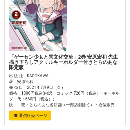
「ゲーセン少女と異文化交流」2巻 安原宏和 先生
描き下ろしアクリルキーホルダー付きとらのあな
限定版
出 版 社：KADOKAWA
著：安原宏和
発 売 日：2021年7月9日（金）
価格：1386円税込(内訳 コミック:726円（税込）+キーホル
ダー代：660円（税込））
販 売：とらのあな各店舗（一部店舗除く）・通信販売
通信販売ページ