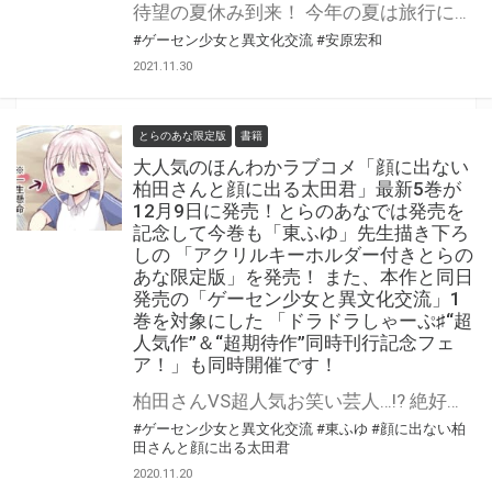
待望の夏休み到来！ 今年の夏は旅行にゲーセンにいつも以上に大忙し!! 大人気のキュートな英国少女とのほのぼのコメディ「ゲーセン少女と異文化交流」最新3巻が12月9日に発売！ とらのあなでは発売を記念して2巻に引き続き「安原宏和」先生の描き下ろしのイラストを使用した「アクリルキーホルダー付きとらのあな限定版」を発売いたします！ また、同日より「ドラドラしゃーぷ＃3周年フェア」を開催！ 対象商品を2冊お買い上げの方に豪華小冊子をプレゼント！ 是非この機会にお買い求めください！
#ゲーセン少女と異文化交流
#安原宏和
2021.11.30
とらのあな限定版
書籍
大人気のほんわかラブコメ「顔に出ない
柏田さんと顔に出る太田君」最新5巻が
12月9日に発売！とらのあなでは発売を
記念して今巻も「東ふゆ」先生描き下ろ
しの 「アクリルキーホルダー付きとらの
あな限定版」を発売！ また、本作と同日
発売の「ゲーセン少女と異文化交流」1
巻を対象にした 「ドラドラしゃーぷ♯“超
人気作”＆“超期待作”同時刊行記念フェ
ア！」も同時開催です！
柏田さんVS超人気お笑い芸人…!? 絶好調ほんわかラブコメ第5巻！ 「ドラドラしゃーぷ#」にて大人気連載中の「顔に出ない柏田さんと顔に出る太田君」最新5巻が2020年12月9日に発売！ とらのあなでは今巻も「東ふゆ」先生の描き下ろしのイラストを使用した「アクリルキーホルダー付きとらのあな限定版」を今巻も発売いたします！ 更に同日発売の「ゲーセン少女と異文化交流」を同時にお買い上げの方に小冊子をプレゼントする「ドラドラしゃーぷ♯“超人気作”＆“超期待作”同時刊行記念フェア！」も同時開催です！ 是非この機会にお買い求めください！
#ゲーセン少女と異文化交流
#東ふゆ
#顔に出ない柏
田さんと顔に出る太田君
2020.11.20