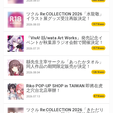
388 Views
2026.08.07
ツクル Re:COLLECTION 2026「水龍敬」
イラスト展グッズ受注再販決定！
197 Views
2026.08.03
『VivA! 緜/wata Art Works』発売記念イ
ベントが秋葉原ラジオ会館で開催決定！
157 Views
2026.07.31
緜先生主宰サークル「あったかタオル」
同人作品の期間限定販売が決定！
126 Views
2026.08.04
Riko POP-UP SHOP in TAIWAN 即將在虎
之穴台北店舉辦！
87 Views
2026.07.13
ツクル Re:COLLECTION 2026「きただり