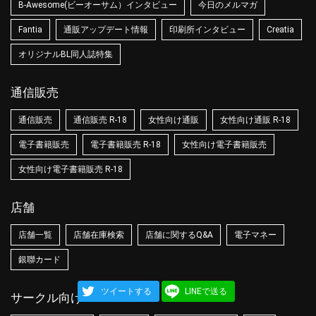
B-Awesome(ビーオーサム）インタビュー
今日のメルマガ
Fantia
通販アップデート情報
印刷所インタビュー
Creatia
オリジナルBL同人誌特集
通信販売
通信販売
通信販売 R-18
女性向け通販
女性向け通販 R-18
電子書籍販売
電子書籍販売 R-18
女性向け電子書籍販売
女性向け電子書籍販売 R-18
店舗
店舗一覧
店舗在庫検索
店舗に関するQ&A
電子マネー
銀聯カード
ツイートする
LINEで送る
サークル向け