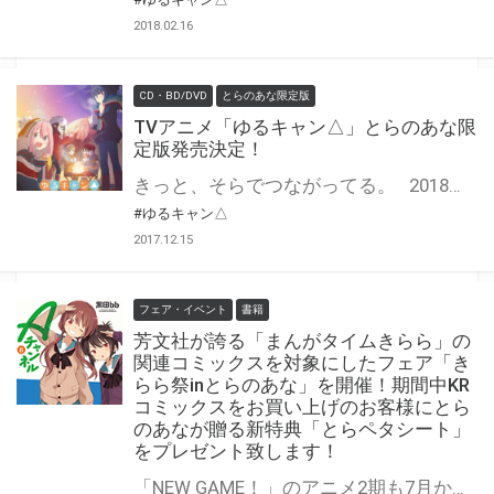
2018.02.16
CD・BD/DVD
とらのあな限定版
TVアニメ「ゆるキャン△」とらのあな限
定版発売決定！
きっと、そらでつながってる。 2018年1月よりテレビアニメの放映がスタートする、 『ゆるキャン△』のBlu-ray/DVDの発売が早くも決定！ とらのあなでは、Blu-ray Disc/DVD全3巻で『とらのあな限定版』を発売！！ 気になるとらのあな限定版の特典は… 1巻にて【スマホケース(ポーチ)】 。 2巻では【アクリルカラビナセット(各務原なでしこ・志摩リン)】、 3巻では【アクリルカラビナセット(大垣千明・犬山あおい)】を実施！ 更に！とらのあな限定版の全巻連動特典として、『アクリルカラビナ(斉藤恵那)』＆『B2タペストリー』も実施決定！ また、とらのあな限定版だけでなく、 Blu-ray＆DVDでも、とらのあなオリジナル特典を実施！ 全巻連動特典として『アニメ描き下ろしイラスト使用全巻収納BOX(各務原なでしこ・志摩リン・犬山あおい)』をプレゼント♪ 是非とも、とらのあな対象店舗でご予約・ご購入をお待ちしております♪♪
#ゆるキャン△
2017.12.15
フェア・イベント
書籍
芳文社が誇る「まんがタイムきらら」の
関連コミックスを対象にしたフェア「き
らら祭inとらのあな」を開催！期間中KR
コミックスをお買い上げのお客様にとら
のあなが贈る新特典「とらペタシート」
をプレゼント致します！
「NEW GAME！」のアニメ2期も7月から放送開始するなど、 芳文社の大人気レーベル“きらら”系作品は2017年も絶好調☆ そんな大人気作品を取り揃えた“きらら”レーベルを対象としたフェア「きらら祭」が 2012年以来開催決定！ 今回の特典はとらのあなが贈る新たな特典「とらペタシート」を9種ご用意！ この機会に気になっていた「KRコミックス」是非お買い求めください！