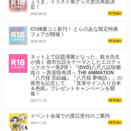
ょうま」イラスト展グッズ受注再販決
定！
87 Views
2026.08.03
C108夏コミ新刊！ とらのあな限定特典
フェアが開催！
83 Views
2026.08.07
ネット上で話題沸騰となった、叙火先生
が描く 都市伝説をテーマとしたエロティ
ックホラー第2弾！『(DVD)八尺八話快樂
巡り ～異形怪奇譚～ THE ANIMATION
『八尺様 完結編』『八尺様 夢物語』』の
発売を記念して、 『直筆サイン入り台本
＆色紙』プレゼントキャンペーンを開
催！
68 Views
2017.11.13
イベント会場での委託受付のご案内
48 Views
2025.11.22