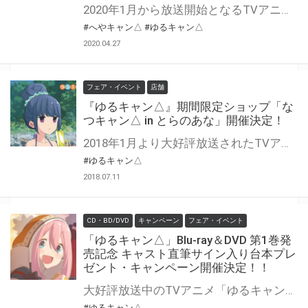
2020年1月から放送開始となるTVアニメ『へやキャン△』のBlu-ray＆DVDが発売決定！ とらのあなでは、Blu-ray/DVDの『とらのあな限定版』を発売致します！！ 気になるとらのあな限定版の特典は…【アクリルフィギュア】！！！ さらに、とらのあな限定版だけでなく、 とらのあなオリジナル特典として、アニメ描き下ろし「B2タペストリー(リン・恵那)」も実施！ 是非とも、とらのあな対象店舗でご予約・ご購入をお待ちしております♪♪
#へやキャン△
#ゆるキャン△
2020.04.27
フェア・イベント
店舗
『ゆるキャン△』期間限定ショップ「な
つキャン△ in とらのあな」開催決定！
2018年1月より大好評放送されたTVアニメ「ゆるキャン△」 アニメでは見られない夏のキャンプをテーマにした 水着姿の描き下ろしグッズが登場！ 発売を記念して、 とらのあなでは「なつキャン△」を開催いたします。 河原で夏を満喫するなでしこ達の 可愛いイラストを等身大パネルに！ 更にイベント会場限定の購入フェアも実施いたします♪ あわせてとらのあな限定グッズも先行販売！ アニメが終わっても盛り上がり続けるゆるキャン△を 是非お楽しみください♪
#ゆるキャン△
2018.07.11
CD・BD/DVD
キャンペーン
フェア・イベント
「ゆるキャン△」Blu-ray＆DVD 第1巻発
売記念 キャスト直筆サイン入り台本プレ
ゼント・キャンペーン開催決定！！
大好評放送中のTVアニメ「ゆるキャン△」のBlu-ray/DVDの発売を記念して、キャスト直筆サイン入り台本プレゼント・キャンペーンを開催致します！ とらのあな抽選特典として【キャスト直筆サイン入り台本】をご応募いただいた方の中から抽選でプレゼント！！ 対象店舗でご購入のいただいた方に、応募抽選券をお渡し致します。 是非、奮ってご応募ください♪
#ゆるキャン△