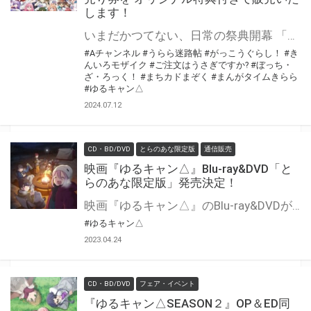
します！
いまだかつてない、日常の祭典開幕 「まんがタイムきらら展FINAL」が東京池袋にて開催決定！ とらのあな通販では、 オリジナル特典付きの前売り券を販売致します！ お好きな絵柄の前売り券を1枚ご購入毎に、 「ポストカード全8種」より先着でお好きな絵柄を1枚プレゼント！ 更に前売り券ご購入の方は「A5アクリルボード」もお買い求めいただけます！ 特典イラストは過去のとらのあな特典の描きおろし特典を復刻したものになります。 この機会に是非お求めください！
#Aチャンネル
#うらら迷路帖
#がっこうぐらし！
#き
んいろモザイク
#ご注文はうさぎですか?
#ぼっち・
ざ・ろっく！
#まちカドまぞく
#まんがタイムきらら
#ゆるキャン△
2024.07.12
CD・BD/DVD
とらのあな限定版
通信販売
映画『ゆるキャン△』Blu-ray&DVD「と
らのあな限定版」発売決定！
映画『ゆるキャン△』のBlu-ray&DVDが発売決定
#ゆるキャン△
2023.04.24
CD・BD/DVD
フェア・イベント
『ゆるキャン△SEASON２』OP＆ED同