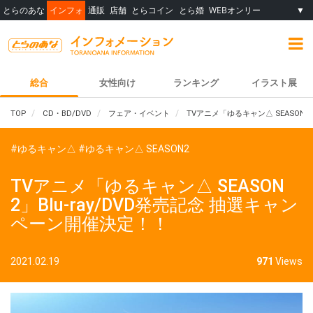
とらのあな
インフォ
通販
店舗
とらコイン
とら婚
WEBオンリー
▼
総合
女性向け
ランキング
イラスト展
TOP
CD・BD/DVD
フェア・イベント
TVアニメ「ゆるキャン△ SEASON2
#ゆるキャン△
#ゆるキャン△ SEASON2
TVアニメ「ゆるキャン△ SEASON
2」Blu-ray/DVD発売記念 抽選キャン
ペーン開催決定！！
2021.02.19
971
Views