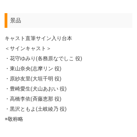
景品
キャスト直筆サイン入り台本
＜サインキャスト＞
・花守ゆみり(各務原なでしこ 役)
・東山奈央(志摩リン 役)
・原紗友里(大垣千明 役)
・豊崎愛生(犬山あおい 役)
・高橋李依(斉藤恵那 役)
・黒沢ともよ(土岐綾乃 役)
※敬称略