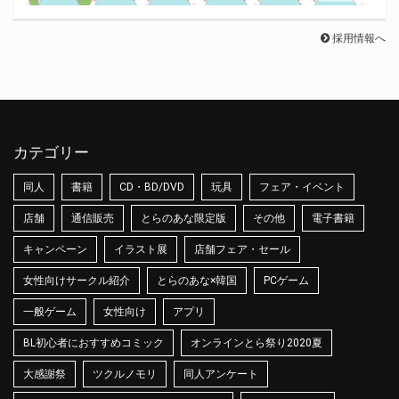
採用情報へ
カテゴリー
同人
書籍
CD・BD/DVD
玩具
フェア・イベント
店舗
通信販売
とらのあな限定版
その他
電子書籍
キャンペーン
イラスト展
店舗フェア・セール
女性向けサークル紹介
とらのあな×韓国
PCゲーム
一般ゲーム
女性向け
アプリ
BL初心者におすすめコミック
オンラインとら祭り2020夏
大感謝祭
ツクルノモリ
同人アンケート