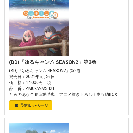
(BD)『ゆるキャン△ SEASON2』第2巻
(BD)『ゆるキャン△ SEASON2』第2巻
発売日：2021年5月26日
価 格：14,000円＋税
品 番：AMU-ANM3421
とらのあな全巻連動特典：アニメ描き下ろし全巻収納BOX
通信販売ページ