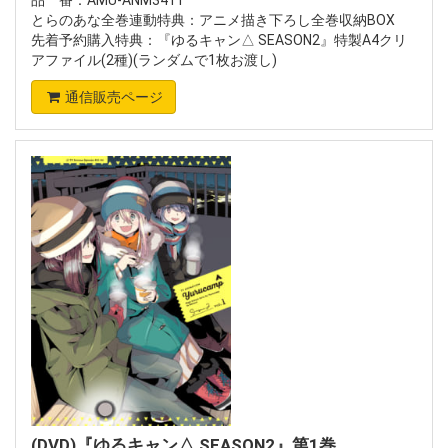
とらのあな全巻連動特典：アニメ描き下ろし全巻収納BOX
先着予約購入特典：『ゆるキャン△ SEASON2』特製A4クリ
アファイル(2種)(ランダムで1枚お渡し)
通信販売ページ
(DVD)『ゆるキャン△ SEASON2』第1巻