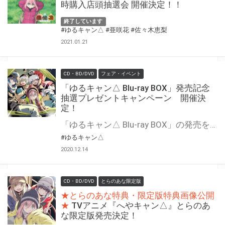
時購入店頭抽選会 開催決定！！
終了しています
#ゆるキャン△
#亜咲花
#佐々木恵梨
2021.01.21
CD・BD/DVD
フェア・イベント
「ゆるキャン△ Blu-ray BOX」発売記念
抽選プレゼントキャンペーン 開催決
定！
「ゆるキャン△ Blu-ray BOX」の発売を記念して、抽選フェアを開催いたします！ 期間中に、とらのあな対象店舗にて対象商品をご購入いただいた方に「応募抽選シリアル」をお渡しいたします。 専用フォームからご応募の方に抽選で「キャスト直筆サイン入りポスター」をプレゼント！
#ゆるキャン△
2020.12.14
CD・BD/DVD
とらのあな限定版
★とらのあな特典・限定版特典画像公開
★
TVアニメ『へやキャン△』とらのあ
な限定版発売決定！