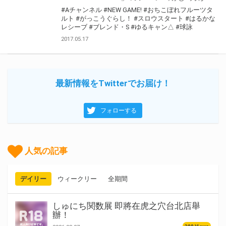
#Aチャンネル
#NEW GAME!
#おちこぼれフルーツタ
ルト
#がっこうぐらし！
#スロウスタート
#はるかな
レシーブ
#ブレンド・S
#ゆるキャン△
#球詠
2017.05.17
最新情報をTwitterでお届け！
フォローする
人気の記事
デイリー
ウィークリー
全期間
しゅにち関数展 即將在虎之穴台北店舉
辦！