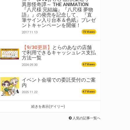
異形怪奇譚～ THE ANIMATION
『八尺様 完結編』『八尺様 夢物
語』』の発売を記念して、 『直
筆サイン入り台本＆色紙』プレゼ
ントキャンペーンを開催！
73 Views
2017.11.13
【9/30更新】
とらのあなの店舗
で利用できるキャッシュレス支払
方法一覧
67 Views
2024.09.30
イベント会場での委託受付のご案
内
47 Views
2025.11.22
続きを表示(デイリー)
人気の記事一覧へ