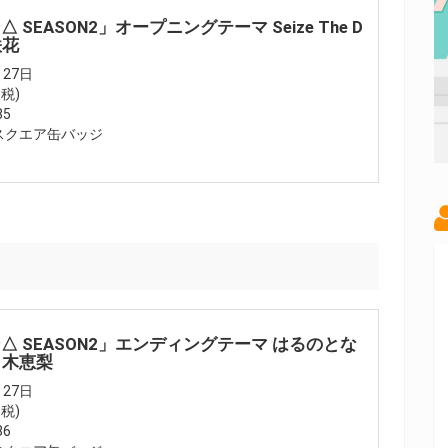
 SEASON2」オープニングテーマ Seize The D
咲花
27日
+税)
85
スクエア缶バッジ
ン△ SEASON2」エンディングテーマ はるのとな
々木恵梨
27日
+税)
86