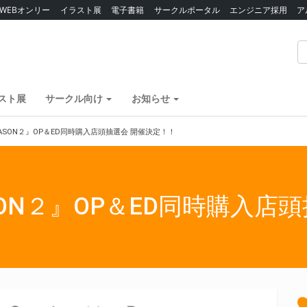
WEBオンリー
イラスト展
電子書籍
サークルポータル
エンジニア採用
ア
スト展
サークル向け
お知らせ
ASON２』OP＆ED同時購入店頭抽選会 開催決定！！
ON２』OP＆ED同時購入店