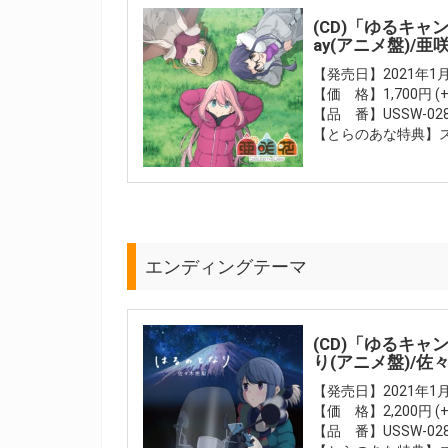
(CD)「ゆるキャン△
ay(アニメ盤)/亜
【発売日】2021年1月
【価 格】1,700円 (
【品 番】USSW-02
【とらのあな特典】
エンディングテーマ
(CD)「ゆるキャ
り(アニメ盤)/佐
【発売日】2021年1月
【価 格】2,200円 (
【品 番】USSW-02