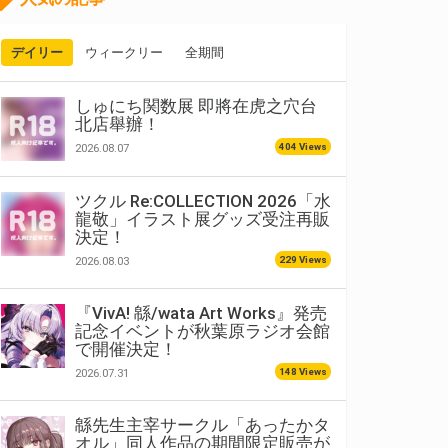
デイリー
ウィークリー
全期間
しゅにち関数展 即將在虎之穴台
北店舉辦！
404 Views
2026.08.07
ツクル Re:COLLECTION 2026「水
龍敬」イラスト展グッズ受注再販
決定！
229 Views
2026.08.03
『VivA! 緜/wata Art Works』発売
記念イベントが秋葉原ラジオ会館
で開催決定！
148 Views
2026.07.31
緜先生主宰サークル「あったかタ
オル」同人作品の期間限定販売が