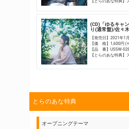
【とらのあな特典】
(CD)「ゆるキャ
り(通常盤)/佐々
【発売日】2021年1月
【価 格】1,600円 (
【品 番】USSW-02
【とらのあな特典】
とらのあな特典
オープニングテーマ