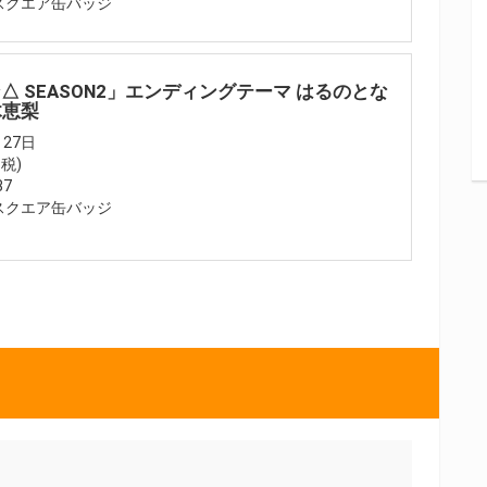
スクエア缶バッジ
ン△ SEASON2」エンディングテーマ はるのとな
木恵梨
27日
+税)
87
スクエア缶バッジ