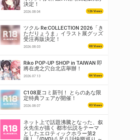
決定！
126 Views
2026.08.04
ツクル Re:COLLECTION 2026「き
ただりょうま」イラスト展グッズ
受注再販決定！
88 Views
2026.08.03
Riko POP-UP SHOP in TAIWAN 即
將在虎之穴台北店舉辦！
84 Views
2026.07.13
C108夏コミ新刊！ とらのあな限
定特典フェアが開催！
83 Views
2026.08.07
ネット上で話題沸騰となった、叙
火先生が描く 都市伝説をテーマ
としたエロティックホラー第2
弾！『(DVD)八尺八話快樂巡り ～