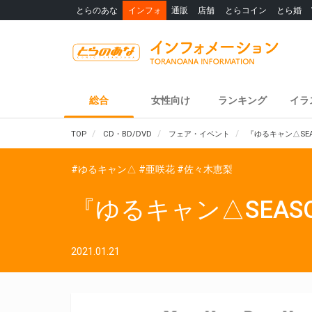
とらのあな
インフォ
通販
店舗
とらコイン
とら婚
総合
女性向け
ランキング
イラ
TOP
CD・BD/DVD
フェア・イベント
『ゆるキャン△SE
#ゆるキャン△
#亜咲花
#佐々木恵梨
『ゆるキャン△SEAS
2021.01.21