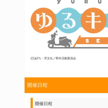
(C)あfろ・芳文社／野外活動委員会
開催日程
開催日程