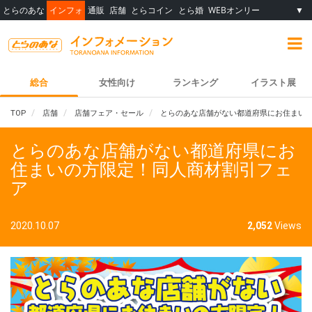
とらのあな
インフォ
通販
店舗
とらコイン
とら婚
WEBオンリー
▼
総合
女性向け
ランキング
イラスト展
TOP
店舗
店舗フェア・セール
とらのあな店舗がない都道府県にお住まい
とらのあな店舗がない都道府県にお
住まいの方限定！同人商材割引フェ
ア
2020.10.07
2,052
Views