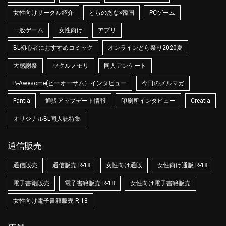
女性向けサークル紹介
とらのあな×韓国
PCゲーム
一般ゲーム
女性向け
アプリ
BL初心者におすすめコミック
オンラインとら祭り2020夏
大感謝祭
ツクルノモリ
同人アンケート
B-Awesome(ビーオーサム）インタビュー
今日のメルマガ
Fantia
通販アップデート情報
印刷所インタビュー
Creatia
オリジナルBL同人誌特集
通信販売
通信販売
通信販売 R-18
女性向け通販
女性向け通販 R-18
電子書籍販売
電子書籍販売 R-18
女性向け電子書籍販売
女性向け電子書籍販売 R-18