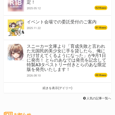
定！
52 Views
2025.05.12
イベント会場での委託受付のご案内
51 Views
2025.11.22
スニーカー文庫より「育成失敗と言われ
た元国民的美少女に手を貸したら、俺に
だけ甘えてくるようになった」が9月1日
に発売！ とらのあなでは発売を記念して
特製A3タペストリー付きとらのあな限定
版を発売いたします！
40 Views
2026.08.10
続きを表示(デイリー)
人気の記事一覧へ
お知らせ