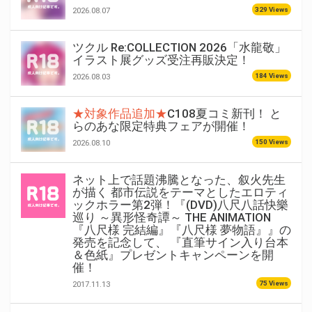
329 Views
2026.08.07
ツクル Re:COLLECTION 2026「水龍敬」
イラスト展グッズ受注再販決定！
184 Views
2026.08.03
★対象作品追加★
C108夏コミ新刊！ と
らのあな限定特典フェアが開催！
150 Views
2026.08.10
ネット上で話題沸騰となった、叙火先生
が描く 都市伝説をテーマとしたエロティ
ックホラー第2弾！『(DVD)八尺八話快樂
巡り ～異形怪奇譚～ THE ANIMATION
『八尺様 完結編』『八尺様 夢物語』』の
発売を記念して、 『直筆サイン入り台本
＆色紙』プレゼントキャンペーンを開
催！
75 Views
2017.11.13