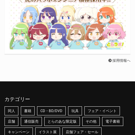
採用情報へ
カテゴリー
同人
書籍
CD・BD/DVD
玩具
フェア・イベント
店舗
通信販売
とらのあな限定版
その他
電子書籍
キャンペーン
イラスト展
店舗フェア・セール