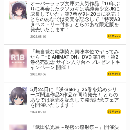
オーバーラップ文庫の人気作品「10年ぶ
りに再会したクソガキは清純美少女JKに
成長していた」第7巻が9月20日に発売！
とらのあなでは発売を記念して「特製A3
タペストリー付き」とらのあな限定版を
発売いたします！
60 Views
2026.08.10
『無自覚な幼馴染と興味本位でヤってみ
たら THE ANIMATION』DVD 第1巻・第2
巻発売記念 サイン入り台本プレゼントキ
ャンペーン 開催！
56 Views
2026.08.06
5月24日に『咲-Saki-』25巻を始めシリ
ーズ関連作品3作品が同時発売！ とらの
あなでは発売を記念して発売記念フェア
を開催いたします！
55 Views
2024.05.13
『武田弘光展～秘密の感射祭～』開催決