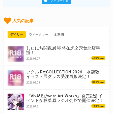
フォローする
人気の記事
デイリー
ウィークリー
全期間
しゅにち関数展 即將在虎之穴台北店舉
辦！
475 Views
2026.08.07
ツクル Re:COLLECTION 2026「水龍敬」
イラスト展グッズ受注再販決定！
399 Views
2026.08.03
『VivA! 緜/wata Art Works』発売記念イ
ベントが秋葉原ラジオ会館で開催決定！
148 Views
2026.07.31