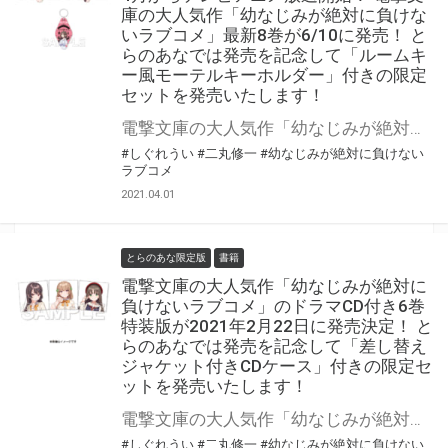
庫の大人気作「幼なじみが絶対に負けな
いラブコメ」最新8巻が6/10に発売！ と
らのあなでは発売を記念して「ルームキ
ー風モーテルキーホルダー」付きの限定
セットを発売いたします！
電撃文庫の大人気作「幼なじみが絶対に負けないラブコメ」最新8巻が6/10に発売！ とらのあなでは発売を記念して「ルームキー風モーテルキーホルダー」を発売いたします。 イラストはヒロイン「志田黒羽 」「可知白草」「桃坂真理愛」の3種類でキーホルダーにはランダムでシリアルナンバーが入ります！ 是非この機会にお買い求めください！
#しぐれうい
#二丸修一
#幼なじみが絶対に負けない
ラブコメ
2021.04.01
とらのあな限定版
書籍
電撃文庫の大人気作「幼なじみが絶対に
負けないラブコメ」のドラマCD付き6巻
特装版が2021年2月22日に発売決定！ と
らのあなでは発売を記念して「差し替え
ジャケット付きCDケース」付きの限定セ
ットを発売いたします！
電撃文庫の大人気作「幼なじみが絶対に負けないラブコメ」6巻ドラマCD付特装版が2月22日に発売決定！ とらのあなでは発売を記念して「差し替えジャケット付きCDケース」を発売いたします。 是非この機会にお買い求めください！
#しぐれうい
#二丸修一
#幼なじみが絶対に負けない