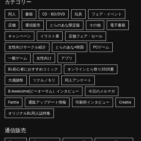
カテゴリー
同人
書籍
CD・BD/DVD
玩具
フェア・イベント
店舗
通信販売
とらのあな限定版
その他
電子書籍
キャンペーン
イラスト展
店舗フェア・セール
女性向けサークル紹介
とらのあな×韓国
PCゲーム
一般ゲーム
女性向け
アプリ
BL初心者におすすめコミック
オンラインとら祭り2020夏
大感謝祭
ツクルノモリ
同人アンケート
B-Awesome(ビーオーサム）インタビュー
今日のメルマガ
Fantia
通販アップデート情報
印刷所インタビュー
Creatia
オリジナルBL同人誌特集
通信販売