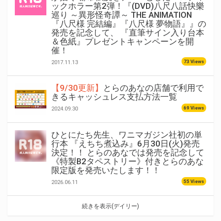
ックホラー第2弾！『(DVD)八尺八話快樂
巡り ～異形怪奇譚～ THE ANIMATION
『八尺様 完結編』『八尺様 夢物語』』の
発売を記念して、 『直筆サイン入り台本
＆色紙』プレゼントキャンペーンを開
催！
73 Views
2017.11.13
【9/30更新】
とらのあなの店舗で利用で
きるキャッシュレス支払方法一覧
69 Views
2024.09.30
ひとにたち先生、ワニマガジン社初の単
行本 『えちち煮込み』6月30日(火)発売
決定！！ とらのあなでは発売を記念して
《特製B2タペストリー》付きとらのあな
限定版を発売いたします！！
55 Views
2026.06.11
続きを表示(デイリー)