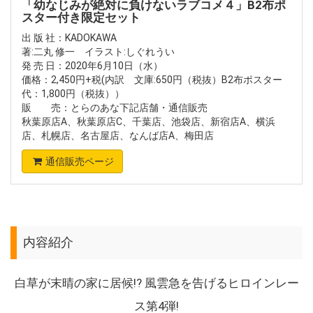
「幼なじみが絶対に負けないラブコメ４」B2布ポ
スター付き限定セット
出 版 社：KADOKAWA
著:二丸 修一 イラスト:しぐれうい
発 売 日：2020年6月10日（水）
価格：2,450円+税(内訳 文庫:650円（税抜）B2布ポスター
代：1,800円（税抜））
販 売：とらのあな下記店舗・通信販売
秋葉原店A、秋葉原店C、千葉店、池袋店、新宿店A、横浜
店、札幌店、名古屋店、なんば店A、梅田店
通信販売ページ
内容紹介
白草が末晴の家に居候!? 風雲急を告げるヒロインレー
ス第4弾!