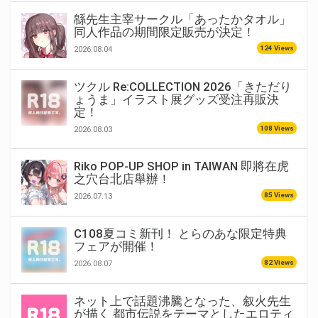
緜先生主宰サークル「あったかタオル」
同人作品の期間限定販売が決定！
124 Views
2026.08.04
ツクル Re:COLLECTION 2026「きただり
ょうま」イラスト展グッズ受注再販決
定！
108 Views
2026.08.03
Riko POP-UP SHOP in TAIWAN 即將在虎
之穴台北店舉辦！
85 Views
2026.07.13
C108夏コミ新刊！ とらのあな限定特典
フェアが開催！
82 Views
2026.08.07
ネット上で話題沸騰となった、叙火先生
が描く 都市伝説をテーマとしたエロティ