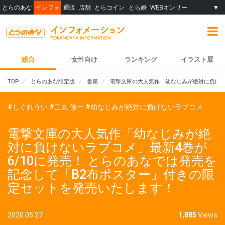
とらのあな
インフォ
通販
店舗
とらコイン
とら婚
WEBオンリー
▼
総合
女性向け
ランキング
イラスト展
TOP
とらのあな限定版
書籍
電撃文庫の大人気作「幼なじみが絶対に負けな
#しぐれうい
#二丸 修一
#幼なじみが絶対に負けないラブコメ
電撃文庫の大人気作「幼なじみが絶
対に負けないラブコメ」最新4巻が
6/10に発売！ とらのあなでは発売を
記念して「B2布ポスター」付きの限
定セットを発売いたします！
2020.05.27
1,885
Views