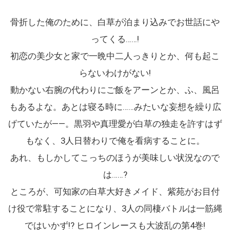
骨折した俺のために、白草が泊まり込みでお世話にや
ってくる……!
初恋の美少女と家で一晩中二人っきりとか、何も起こ
らないわけがない!
動かない右腕の代わりにご飯をアーンとか、ふ、風呂
もあるよな。あとは寝る時に……みたいな妄想を繰り広
げていたが――。黒羽や真理愛が白草の独走を許すはず
もなく、3人日替わりで俺を看病することに。
あれ、もしかしてこっちのほうが美味しい状況なので
は……?
ところが、可知家の白草大好きメイド、紫苑がお目付
け役で常駐することになり、3人の同棲バトルは一筋縄
ではいかず!? ヒロインレースも大波乱の第4巻!