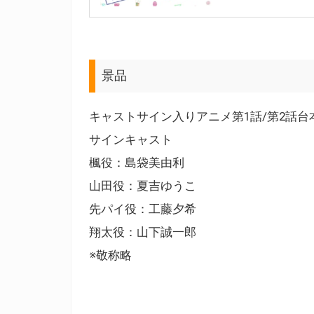
景品
キャストサイン入りアニメ第1話/第2話台本
サインキャスト
楓役：島袋美由利
山田役：夏吉ゆうこ
先パイ役：工藤夕希
翔太役：山下誠一郎
※敬称略