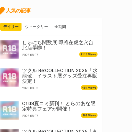
人気の記事
デイリー
ウィークリー
全期間
しゅにち関数展 即將在虎之穴台
北店舉辦！
1111 Views
2026.08.07
ツクル Re:COLLECTION 2026「水
龍敬」イラスト展グッズ受注再販
決定！
451 Views
2026.08.03
C108夏コミ新刊！ とらのあな限
定特典フェアが開催！
209 Views
2026.08.07
ツクル Re:COLLECTION 2026「き