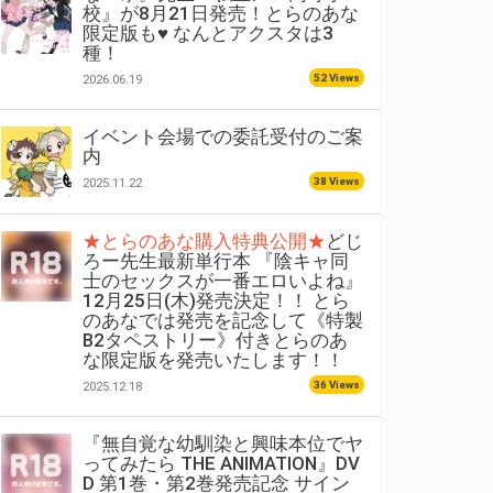
校』が8月21日発売！とらのあな
限定版も♥ なんとアクスタは3
種！
52 Views
2026.06.19
イベント会場での委託受付のご案
内
38 Views
2025.11.22
★とらのあな購入特典公開★
どじ
ろー先生最新単行本 『陰キャ同
士のセックスが一番エロいよね』
12月25日(木)発売決定！！ とら
のあなでは発売を記念して《特製
B2タペストリー》付きとらのあ
な限定版を発売いたします！！
36 Views
2025.12.18
『無自覚な幼馴染と興味本位でヤ
ってみたら THE ANIMATION』DV
D 第1巻・第2巻発売記念 サイン