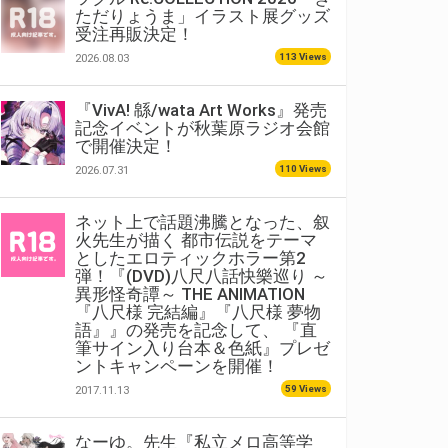
ただりょうま」イラスト展グッズ
受注再販決定！
113 Views
2026.08.03
『VivA! 緜/wata Art Works』発売
記念イベントが秋葉原ラジオ会館
で開催決定！
110 Views
2026.07.31
ネット上で話題沸騰となった、叙
火先生が描く 都市伝説をテーマ
としたエロティックホラー第2
弾！『(DVD)八尺八話快樂巡り ～
異形怪奇譚～ THE ANIMATION
『八尺様 完結編』『八尺様 夢物
語』』の発売を記念して、 『直
筆サイン入り台本＆色紙』プレゼ
ントキャンペーンを開催！
59 Views
2017.11.13
なーゆ。先生『私立メロ高等学