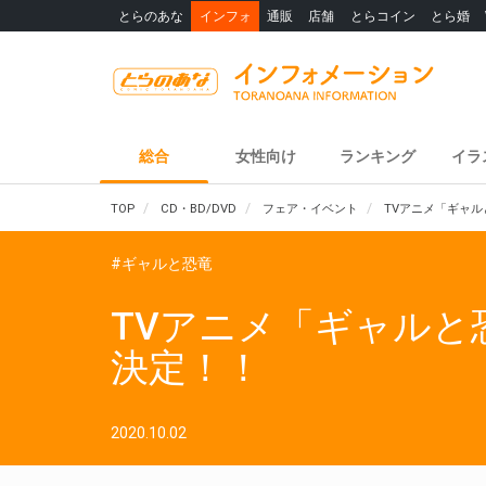
とらのあな
インフォ
通販
店舗
とらコイン
とら婚
総合
女性向け
ランキング
イラ
TOP
CD・BD/DVD
フェア・イベント
TVアニメ「ギャルと
#ギャルと恐竜
TVアニメ「ギャルと恐竜
決定！！
2020.10.02