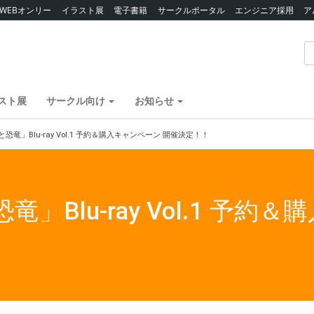
WEBオンリー
イラスト展
電子書籍
サークルポータル
エンジニア採用
ア
スト展
サークル向け
お知らせ
恐竜」Blu-ray Vol.1 予約＆購入キャンペーン 開催決定！！
」Blu-ray Vol.1 予約