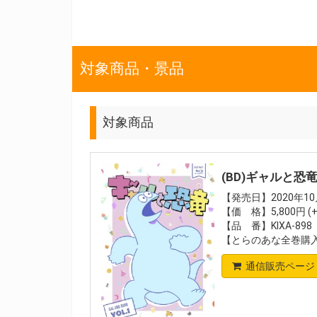
対象商品・景品
対象商品
(BD)ギャルと恐竜 Bl
【発売日】2020年10
【価 格】5,800円 (
【品 番】KIXA-898
【とらのあな全巻購
通信販売ページ