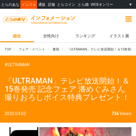
とらのあな
インフォ
通販
店舗
とらコイン
とら婚
WEBオンリー
▼
総合
女性向け
ランキング
イラスト展
TOP
フェア・イベント
書籍
「ULTRAMAN」テレビ放送開始！＆15巻発
#ULTRAMAN
「ULTRAMAN」テレビ放送開始！＆
15巻発売 記念フェア 潘めぐみさん
撮りおろしボイス特典プレゼント！
2020.04.02
736
Views