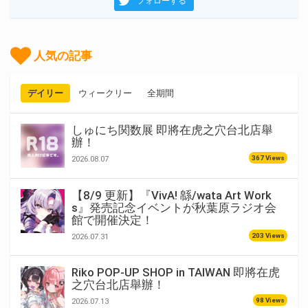
フォローする
人気の記事
デイリー
ウィークリー
全期間
しゅにち関数展 即將在虎之穴台北店舉
辦！
367 Views
2026.08.07
【8/9 更新】『VivA! 緜/wata Art Work
s』発売記念イベントが秋葉原ラジオ会
館で開催決定！
203 Views
2026.07.31
Riko POP-UP SHOP in TAIWAN 即將在虎
之穴台北店舉辦！
98 Views
2026.07.13