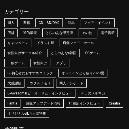
カテゴリー
同人
書籍
CD・BD/DVD
玩具
フェア・イベント
店舗
通信販売
とらのあな限定版
その他
電子書籍
キャンペーン
イラスト展
店舗フェア・セール
女性向けサークル紹介
とらのあな×韓国
PCゲーム
一般ゲーム
女性向け
アプリ
BL初心者におすすめコミック
オンラインとら祭り2020夏
大感謝祭
ツクルノモリ
同人アンケート
B-Awesome(ビーオーサム）インタビュー
今日のメルマガ
Fantia
通販アップデート情報
印刷所インタビュー
Creatia
オリジナルBL同人誌特集