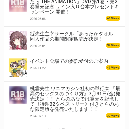
たら THE ANIMATION』DVD 第1巻・第2
巻発売記念 サイン入り台本プレゼントキ
ャンペーン 開催！
60 Views
2026.08.06
緜先生主宰サークル「あったかタオル」
同人作品の期間限定販売が決定！
54 Views
2026.08.04
イベント会場での委託受付のご案内
49 Views
2025.11.22
桃雲先生 ワニマガジン社初の単行本 『最
高のセックスのつくり方』7月31日(金)発
売決定！！ とらのあなでは発売を記念し
て《特製B2タペストリー》付きとらのあ
な限定版を発売いたします！！
37 Views
2026.07.13