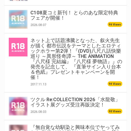
C108夏コミ新刊！ とらのあな限定特典
フェアが開催！
96 Views
2026.08.07
ネット上で話題沸騰となった、叙火先生
が描く 都市伝説をテーマとしたエロティ
ックホラー第2弾！『(DVD)八尺八話快樂
巡り ～異形怪奇譚～ THE ANIMATION
『八尺様 完結編』『八尺様 夢物語』』の
発売を記念して、 『直筆サイン入り台本
＆色紙』プレゼントキャンペーンを開
催！
94 Views
2017.11.13
ツクル Re:COLLECTION 2026「水龍敬」
イラスト展グッズ受注再販決定！
90 Views
2026.08.03
『無自覚な幼馴染と興味本位でヤってみ