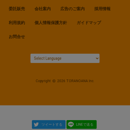
委託販売
会社案内
広告のご案内
採用情報
利用規約
個人情報保護方針
ガイドマップ
お問合せ
Copyright
2026 TORANOANA Inc.
ツイートする
LINEで送る