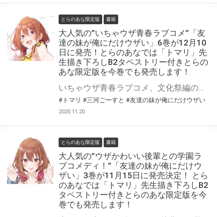
とらのあな限定版
書籍
大人気の”いちゃウザ青春ラブコメ”「友
達の妹が俺にだけウザい」6巻が12月10
日に発売！とらのあなでは「トマリ」先
生描き下ろしB2タペストリー付きとらの
あな限定版を今巻でも発売します！
いちゃウザ青春ラブコメ、文化祭編の第6巻! 大人気いちゃウザ青春ラブコメ『友達の妹が俺にだけウザい』最新6巻が12月10日に発売！！ 「いもウザ」ファン垂涎の小冊子付き特装版も同時発売です！ とらのあなでは6巻発売に合わせて「B2タペストリー」付きとらのあな限定版を発売いたします。 イラストは今回も「トマリ」先生の描き下ろしです！ 是非この機会にお買い求めください！
#トマリ
#三河ごーすと
#友達の妹が俺にだけウザい
2020.11.20
とらのあな限定版
書籍
大人気の”ウザかわいい後輩との学園ラ
ブコメディ！”「友達の妹が俺にだけウ
ザい」3巻が11月15日に発売決定！ とら
のあなでは「トマリ」先生描き下ろしB2
タペストリー付きとらのあな限定版を今
巻でも発売します！