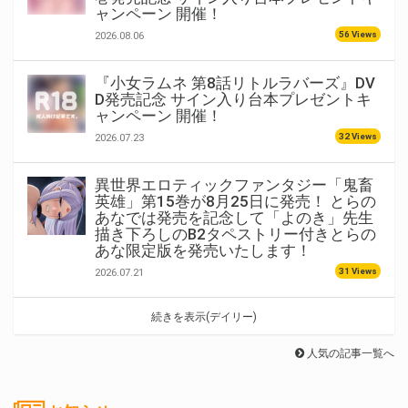
ャンペーン 開催！
56 Views
2026.08.06
『小女ラムネ 第8話リトルラバーズ』DV
D発売記念 サイン入り台本プレゼントキ
ャンペーン 開催！
32 Views
2026.07.23
異世界エロティックファンタジー「鬼畜
英雄」第15巻が8月25日に発売！ とらの
あなでは発売を記念して「よのき」先生
描き下ろしのB2タペストリー付きとらの
あな限定版を発売いたします！
31 Views
2026.07.21
続きを表示(デイリー)
人気の記事一覧へ