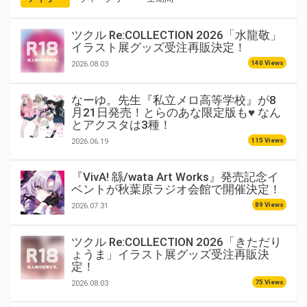
ツクル Re:COLLECTION 2026「水龍敬」
イラスト展グッズ受注再販決定！
140 Views
2026.08.03
なーゆ。先生『私立メロ高等学校』が8
月21日発売！とらのあな限定版も♥ なん
とアクスタは3種！
115 Views
2026.06.19
『VivA! 緜/wata Art Works』発売記念イ
ベントが秋葉原ラジオ会館で開催決定！
89 Views
2026.07.31
ツクル Re:COLLECTION 2026「きただり
ょうま」イラスト展グッズ受注再販決
定！
75 Views
2026.08.03