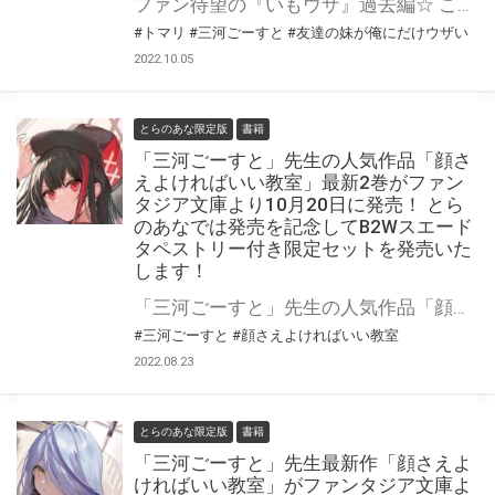
ファン待望の『いもウザ』過去編☆ これは、まだ彩羽がウザくなかった頃の物語。 『友達の妹が俺にだけウザい』最新10巻が10月15日(土)に発売！ 小冊子『10.5巻』付き特装版も同時発売です！！ とらのあなでは発売を記念して「特製B2タペストリー付き」とらのあな限定版を発売いたします。 とらのあな限定版の数は限られていますので是非お早めにお求めください！
#トマリ
#三河ごーすと
#友達の妹が俺にだけウザい
2022.10.05
とらのあな限定版
書籍
「三河ごーすと」先生の人気作品「顔さ
えよければいい教室」最新2巻がファン
タジア文庫より10月20日に発売！ とら
のあなでは発売を記念してB2Wスエード
タペストリー付き限定セットを発売いた
します！
「三河ごーすと」先生の人気作品「顔さえよければいい教室」最新2巻がファンタジア文庫より10月20日に発売！ とらのあなでは発売を記念してB2Wスエードタペストリー付き限定セットを発売いたします！ 是非この機会にお買い求めください！
#三河ごーすと
#顔さえよければいい教室
2022.08.23
とらのあな限定版
書籍
「三河ごーすと」先生最新作「顔さえよ
ければいい教室」がファンタジア文庫よ