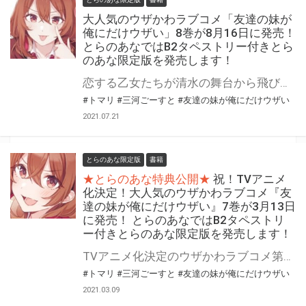
大人気のウザかわラブコメ「友達の妹が
俺にだけウザい」8巻が8月16日に発売！
とらのあなではB2タペストリー付きとら
のあな限定版を発売します！
恋する乙女たちが清水の舞台から飛び降りる!? メインヒロイン不在で混迷必至のいちゃウザ青春ラブコメ、地獄の修学旅行編スタート! 大人気いちゃウザラブコメ『友達の妹が俺にだけウザい』最新8巻が8月16日に発売！！ 7巻に引き続き8巻もドラマCD付き限定特装版が同時発売です！ とらのあなでは8巻発売に合わせて「トマリ」先生描き下ろしイラストを使用した 「B2タペストリー」付きとらのあな限定版を発売いたします。 是非この機会にお買い求めください！
#トマリ
#三河ごーすと
#友達の妹が俺にだけウザい
2021.07.21
とらのあな限定版
書籍
★とらのあな特典公開★
祝！TVアニメ
化決定！大人気のウザかわラブコメ『友
達の妹が俺にだけウザい』7巻が3月13日
に発売！ とらのあなではB2タペストリ
ー付きとらのあな限定版を発売します！
TVアニメ化決定のウザかわラブコメ第7巻☆ 大人気いちゃウザラブコメ『友達の妹が俺にだけウザい』最新7巻が3月13日に発売！！ 今巻はドラマCD付き限定特装版も同時発売です！ とらのあなでは7巻発売に合わせて最新刊の口絵イラストを使用した「B2タペストリー」付きとらのあな限定版を発売いたします。 是非この機会にお買い求めください！
#トマリ
#三河ごーすと
#友達の妹が俺にだけウザい
2021.03.09