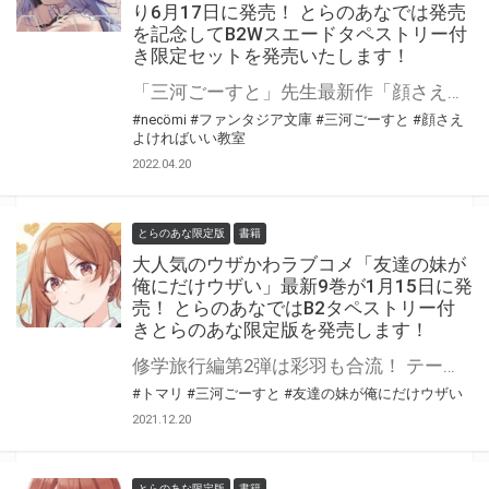
り6月17日に発売！ とらのあなでは発売
を記念してB2Wスエードタペストリー付
き限定セットを発売いたします！
「三河ごーすと」先生最新作「顔さえよければいい教室」がファンタジア文庫より6月17日に発売！ とらのあなでは発売を記念してB2Wスエードタペストリー付き限定セットを発売いたします！ 是非この機会にお買い求めください！
#necömi
#ファンタジア文庫
#三河ごーすと
#顔さえ
よければいい教室
2022.04.20
とらのあな限定版
書籍
大人気のウザかわラブコメ「友達の妹が
俺にだけウザい」最新9巻が1月15日に発
売！ とらのあなではB2タペストリー付
きとらのあな限定版を発売します！
修学旅行編第2弾は彩羽も合流！ テーマパークで絶体絶命!? 大人気いちゃウザラブコメ『友達の妹が俺にだけウザい』最新9巻が1月15日に発売！！ 8巻に引き続き、9巻もドラマCD付き限定特装版が同時発売です！ とらのあなでは9巻の発売に合わせて「トマリ」先生描き下ろしイラストを使用した「B2タペストリー」付きとらのあな限定版を発売いたします！ 是非この機会にお買い求めください！
#トマリ
#三河ごーすと
#友達の妹が俺にだけウザい
2021.12.20
とらのあな限定版
書籍