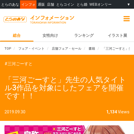
とらのあな
インフォ
通販
店舗
とらコイン
とら婚
WEBオンリー
▼
総合
女性向け
ランキング
イラスト展
TOP
フェア・イベント
店舗フェア・セール
書籍
「三河ごーすと」先
#三河ごーすと
「三河ごーすと」先生の人気タイト
ル3作品を対象にしたフェアを開催
です！！
2019.09.30
1,134
Views