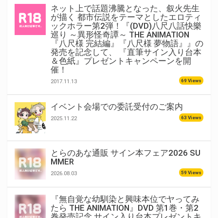
ネット上で話題沸騰となった、叙火先生
が描く 都市伝説をテーマとしたエロティ
ックホラー第2弾！『(DVD)八尺八話快樂
巡り ～異形怪奇譚～ THE ANIMATION
『八尺様 完結編』『八尺様 夢物語』』の
発売を記念して、 『直筆サイン入り台本
＆色紙』プレゼントキャンペーンを開
催！
69 Views
2017.11.13
イベント会場での委託受付のご案内
63 Views
2025.11.22
とらのあな通販 サイン本フェア2026 SU
MMER
59 Views
2026.08.03
『無自覚な幼馴染と興味本位でヤってみ
たら THE ANIMATION』DVD 第1巻・第2
巻発売記念 サイン入り台本プレゼントキ