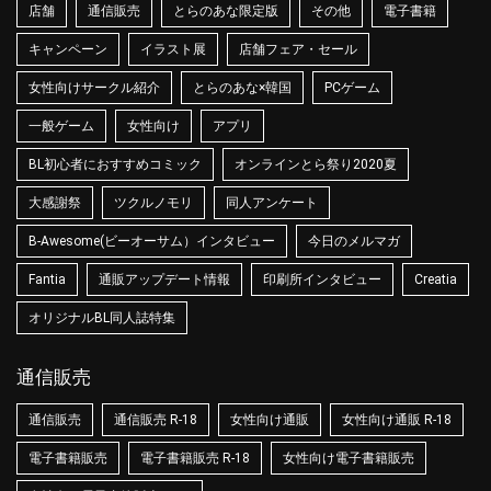
店舗
通信販売
とらのあな限定版
その他
電子書籍
キャンペーン
イラスト展
店舗フェア・セール
女性向けサークル紹介
とらのあな×韓国
PCゲーム
一般ゲーム
女性向け
アプリ
BL初心者におすすめコミック
オンラインとら祭り2020夏
大感謝祭
ツクルノモリ
同人アンケート
B-Awesome(ビーオーサム）インタビュー
今日のメルマガ
Fantia
通販アップデート情報
印刷所インタビュー
Creatia
オリジナルBL同人誌特集
通信販売
通信販売
通信販売 R-18
女性向け通販
女性向け通販 R-18
電子書籍販売
電子書籍販売 R-18
女性向け電子書籍販売