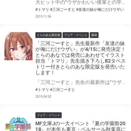
大ヒット中の”ウザかわいい後輩との学園ラブコメディ！”「友達の妹が俺にだけウザい」3巻が早くも11月15日に発売決定！ とらのあなでは発売を記念して毎巻実施している「B2タペストリー付きとらのあな限定版」を今回もご用意！ イラストはトマリ先生描き下ろし！ とらのあな限定版は限られておりますのでお見逃しなくっ！！
#トマリ
#三河ごーすと
#友達の妹が俺にだけウザい
2019.11.06
とらのあな限定版
フェア・イベント
書籍
「三河ごーすと」先生最新作「友達の妹
が俺にだけウザい」が4/15に発売決定！
とらのあなでは発売にあわせてイラスト
担当「トマリ」先生描き下ろしB2タペス
トリー付きとらのあな限定版を発売いた
します！
「三河ごーすと」先生の最新作は”ウザかわいい後輩とのいちゃウザ青春ラブコメ！” GA文庫より「友達の妹が俺にだけウザい」が4/15に発売決定！ とらのあなでは発売を記念して「B2タペストリー付きとらのあな限定版」をご用意！ イラストはイラスト担当のトマリ先生描き下ろし！ とらのあな限定版は数量が限られておりますのでお見逃しなくっ！！
#トマリ
#三河ごーすと
2019.04.02
フェア・イベント
MF文庫Jの一大イベント『夏の学園祭20
18』が本年も東京・ベルサール秋葉原に