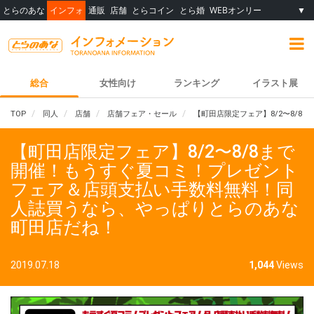
とらのあな
インフォ
通販
店舗
とらコイン
とら婚
WEBオンリー
▼
総合
女性向け
ランキング
イラスト展
TOP
同人
店舗
店舗フェア・セール
【町田店限定フェア】8/2〜8/
【町田店限定フェア】8/2〜8/8まで
開催！もうすぐ夏コミ！プレゼント
フェア＆店頭支払い手数料無料！同
人誌買うなら、やっぱりとらのあな
町田店だね！
2019.07.18
1,044
Views