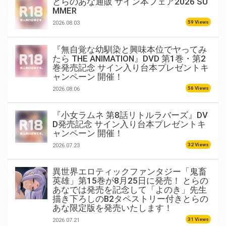
とらのあな通販 サイン本フェア2026 SU
MMER
59 Views
2026.08.03
『無自覚な幼馴染と興味本位でヤってみ
たら THE ANIMATION』DVD 第1巻・第2
巻発売記念 サイン入り台本プレゼントキ
ャンペーン 開催！
56 Views
2026.08.06
『小女ラムネ 第8話リトルラバーズ』DV
D発売記念 サイン入り台本プレゼントキ
ャンペーン 開催！
32 Views
2026.07.23
異世界エロティックファンタジー「鬼畜
英雄」第15巻が8月25日に発売！ とらの
あなでは発売を記念して「よのき」先生
描き下ろしのB2タペストリー付きとらの
あな限定版を発売いたします！
31 Views
2026.07.21