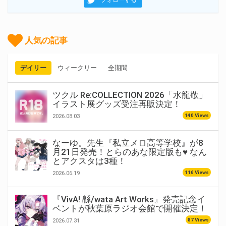
人気の記事
デイリー
ウィークリー
全期間
ツクル Re:COLLECTION 2026「水龍敬」
イラスト展グッズ受注再販決定！
140 Views
2026.08.03
なーゆ。先生『私立メロ高等学校』が8
月21日発売！とらのあな限定版も♥ なん
とアクスタは3種！
116 Views
2026.06.19
『VivA! 緜/wata Art Works』発売記念イ
ベントが秋葉原ラジオ会館で開催決定！
87 Views
2026.07.31