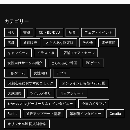
カテゴリー
同人
書籍
CD・BD/DVD
玩具
フェア・イベント
店舗
通信販売
とらのあな限定版
その他
電子書籍
キャンペーン
イラスト展
店舗フェア・セール
女性向けサークル紹介
とらのあな×韓国
PCゲーム
一般ゲーム
女性向け
アプリ
BL初心者におすすめコミック
オンラインとら祭り2020夏
大感謝祭
ツクルノモリ
同人アンケート
B-Awesome(ビーオーサム）インタビュー
今日のメルマガ
Fantia
通販アップデート情報
印刷所インタビュー
Creatia
オリジナルBL同人誌特集