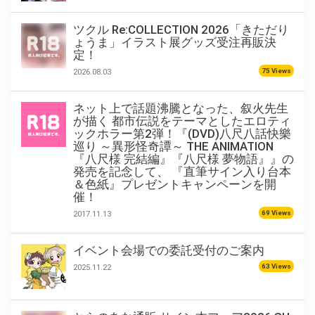
ツクル Re:COLLECTION 2026「きただり
ょうま」イラスト展グッズ受注再販決
定！
75 Views
2026.08.03
ネット上で話題沸騰となった、叙火先生
が描く 都市伝説をテーマとしたエロティ
ックホラー第2弾！『(DVD)八尺八話快樂
巡り ～異形怪奇譚～ THE ANIMATION
『八尺様 完結編』『八尺様 夢物語』』の
発売を記念して、 『直筆サイン入り台本
＆色紙』プレゼントキャンペーンを開
催！
69 Views
2017.11.13
イベント会場での委託受付のご案内
63 Views
2025.11.22