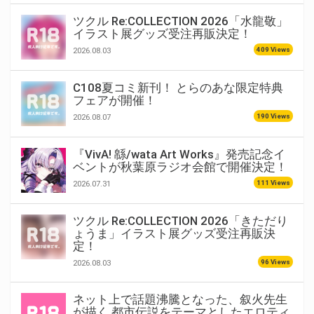
ツクル Re:COLLECTION 2026「水龍敬」
イラスト展グッズ受注再販決定！
409 Views
2026.08.03
C108夏コミ新刊！ とらのあな限定特典
フェアが開催！
190 Views
2026.08.07
『VivA! 緜/wata Art Works』発売記念イ
ベントが秋葉原ラジオ会館で開催決定！
111 Views
2026.07.31
ツクル Re:COLLECTION 2026「きただり
ょうま」イラスト展グッズ受注再販決
定！
96 Views
2026.08.03
ネット上で話題沸騰となった、叙火先生
が描く 都市伝説をテーマとしたエロティ