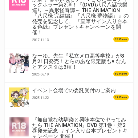
ックホラー第2弾！『(DVD)八尺八話快樂
巡り ～異形怪奇譚～ THE ANIMATION
『八尺様 完結編』『八尺様 夢物語』』の
発売を記念して、 『直筆サイン入り台本
＆色紙』プレゼントキャンペーンを開
催！
65 Views
2017.11.13
なーゆ。先生『私立メロ高等学校』が8
月21日発売！とらのあな限定版も♥ なん
とアクスタは3種！
59 Views
2026.06.19
イベント会場での委託受付のご案内
39 Views
2025.11.22
『無自覚な幼馴染と興味本位でヤってみ
たら THE ANIMATION』DVD 第1巻・第2
巻発売記念 サイン入り台本プレゼントキ
ャンペーン 開催！