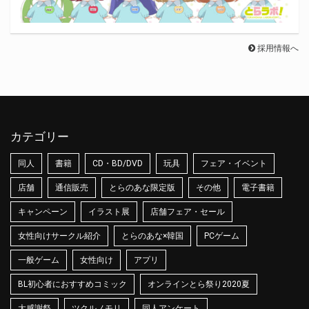
採用情報へ
カテゴリー
同人
書籍
CD・BD/DVD
玩具
フェア・イベント
店舗
通信販売
とらのあな限定版
その他
電子書籍
キャンペーン
イラスト展
店舗フェア・セール
女性向けサークル紹介
とらのあな×韓国
PCゲーム
一般ゲーム
女性向け
アプリ
BL初心者におすすめコミック
オンラインとら祭り2020夏
大感謝祭
ツクルノモリ
同人アンケート