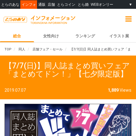
とらのあな
インフォ
通販
店舗
とらコイン
とら婚
WEBオンリー
▼
総合
女性向け
ランキング
イラスト展
TOP
同人
店舗フェア・セール
【7/7(日)】同人誌まとめ買いフェア「ま
【7/7(日)】同人誌まとめ買いフェア
「まとめてドン！」【七夕限定版】
2019.07.07
1,889
Views