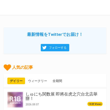
最新情報をTwitterでお届け！
フォローする
人気の記事
デイリー
ウィークリー
全期間
しゅにち関数展 即將在虎之穴台北店舉
辦！
1025 Views
2026.08.07