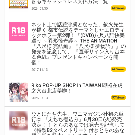
きるキャッシュレス支払方法一覧
68 Views
2024.09.30
ネット上で話題沸騰となった、叙火先生
が描く 都市伝説をテーマとしたエロティ
ックホラー第2弾！『(DVD)八尺八話快樂
巡り ～異形怪奇譚～ THE ANIMATION
『八尺様 完結編』『八尺様 夢物語』』の
発売を記念して、 『直筆サイン入り台本
＆色紙』プレゼントキャンペーンを開
催！
64 Views
2017.11.13
Riko POP-UP SHOP in TAIWAN 即將在虎
之穴台北店舉辦！
57 Views
2026.07.13
ひとにたち先生、ワニマガジン社初の単
行本 『えちち煮込み』6月30日(火)発売
決定！！ とらのあなでは発売を記念して
《特製B2タペストリー》付きとらのあな