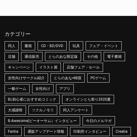
カテゴリー
同人
書籍
CD・BD/DVD
玩具
フェア・イベント
店舗
通信販売
とらのあな限定版
その他
電子書籍
キャンペーン
イラスト展
店舗フェア・セール
女性向けサークル紹介
とらのあな×韓国
PCゲーム
一般ゲーム
女性向け
アプリ
BL初心者におすすめコミック
オンラインとら祭り2020夏
大感謝祭
ツクルノモリ
同人アンケート
B-Awesome(ビーオーサム）インタビュー
今日のメルマガ
Fantia
通販アップデート情報
印刷所インタビュー
Creatia