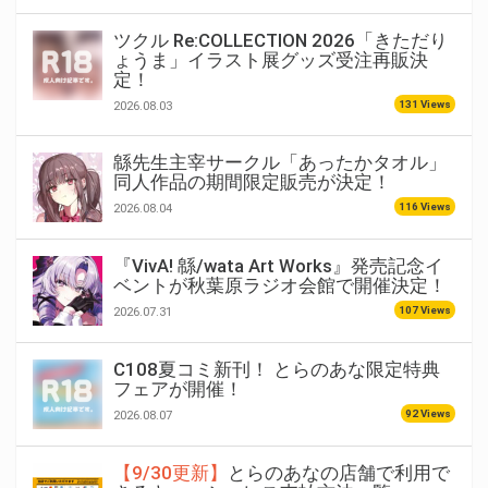
ツクル Re:COLLECTION 2026「きただり
ょうま」イラスト展グッズ受注再販決
定！
131 Views
2026.08.03
緜先生主宰サークル「あったかタオル」
同人作品の期間限定販売が決定！
116 Views
2026.08.04
『VivA! 緜/wata Art Works』発売記念イ
ベントが秋葉原ラジオ会館で開催決定！
107 Views
2026.07.31
C108夏コミ新刊！ とらのあな限定特典
フェアが開催！
92 Views
2026.08.07
【9/30更新】
とらのあなの店舗で利用で