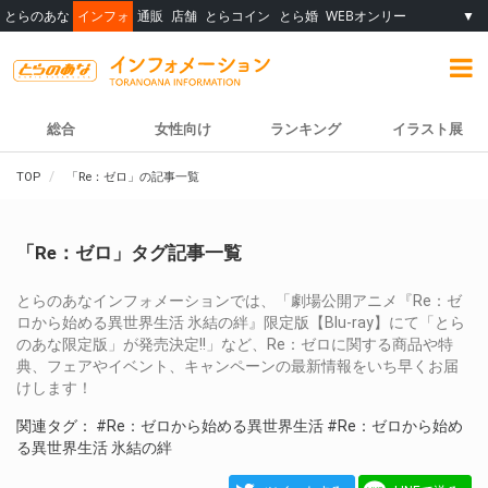
とらのあな
インフォ
通販
店舗
とらコイン
とら婚
WEBオンリー
▼
総合
女性向け
ランキング
イラスト展
TOP
「Re：ゼロ」の記事一覧
「Re：ゼロ」タグ記事一覧
とらのあなインフォメーションでは、「劇場公開アニメ『Re：ゼ
ロから始める異世界生活 氷結の絆』限定版【Blu-ray】にて「とら
のあな限定版」が発売決定!!」など、Re：ゼロに関する商品や特
典、フェアやイベント、キャンペーンの最新情報をいち早くお届
けします！
関連タグ：
#Re：ゼロから始める異世界生活
#Re：ゼロから始め
る異世界生活 氷結の絆