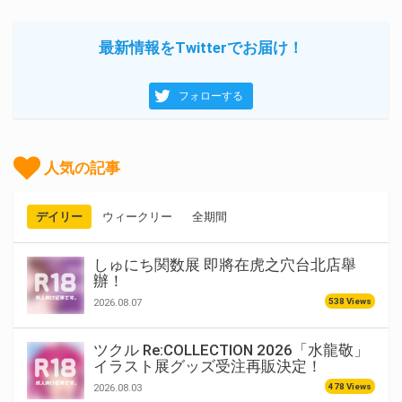
最新情報をTwitterでお届け！
フォローする
人気の記事
デイリー
ウィークリー
全期間
しゅにち関数展 即將在虎之穴台北店舉
辦！
538 Views
2026.08.07
ツクル Re:COLLECTION 2026「水龍敬」
イラスト展グッズ受注再販決定！
478 Views
2026.08.03