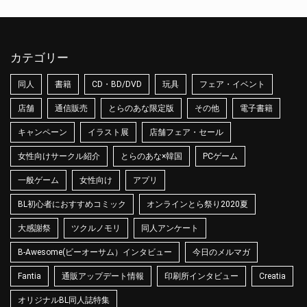
カテゴリー
同人
書籍
CD・BD/DVD
玩具
フェア・イベント
店舗
通信販売
とらのあな限定版
その他
電子書籍
キャンペーン
イラスト展
店舗フェア・セール
女性向けサークル紹介
とらのあな×韓国
PCゲーム
一般ゲーム
女性向け
アプリ
BL初心者におすすめコミック
オンラインとら祭り2020夏
大感謝祭
ツクルノモリ
同人アンケート
B-Awesome(ビーオーサム）インタビュー
今日のメルマガ
Fantia
通販アップデート情報
印刷所インタビュー
Creatia
オリジナルBL同人誌特集