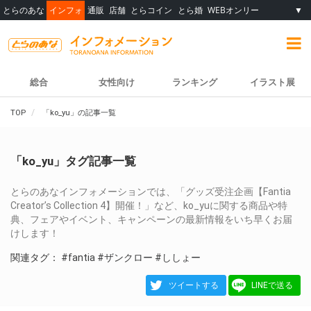
とらのあな
インフォ
通販
店舗
とらコイン
とら婚
WEBオンリー
▼
総合
女性向け
ランキング
イラスト展
TOP
「ko_yu」の記事一覧
「ko_yu」タグ記事一覧
とらのあなインフォメーションでは、「グッズ受注企画【Fantia
Creator’s Collection 4】開催！」など、ko_yuに関する商品や特
典、フェアやイベント、キャンペーンの最新情報をいち早くお届
けします！
関連タグ：
#fantia
#ザンクロー
#ししょー
ツイートする
LINEで送る