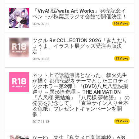
『VivA! 緜/wata Art Works』発売記念イ
ベントが秋葉原ラジオ会館で開催決定！
106 Views
2026.07.31
ツクル Re:COLLECTION 2026「きただり
ょうま」イラスト展グッズ受注再販決
定！
95 Views
2026.08.03
ネット上で話題沸騰となった、叙火先生
が描く 都市伝説をテーマとしたエロティ
ックホラー第2弾！『(DVD)八尺八話快樂
巡り ～異形怪奇譚～ THE ANIMATION
『八尺様 完結編』『八尺様 夢物語』』の
発売を記念して、 『直筆サイン入り台本
＆色紙』プレゼントキャンペーンを開
催！
63 Views
2017.11.13
なーゆ。先生『私立メロ高等学校』が8