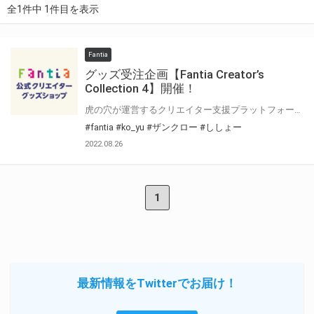
全1件中 1件目を表示
Fantia
グッズ受注企画【Fantia Creator’s
Collection 4】開催！
虎の穴が運営するクリエイター支援プラットフォーム「Fantia(ファンティア)」 Fantiaはイラスト・漫画・小説・コスプレ・音楽・映像作品など、各方面で活躍されている クリエイターの皆さまを応援する、クリエイター支援プラットフォームです。 そして、Fantiaにて活動されている注目クリエイターの作品をグッズ化する特別企画 「Fantia Creator’s Collection」4回目を開催いたします！ 今回は3名のクリエイターをピックアップ！Fantia公式ショップにて期間限定で受注販売を行います！ 期間限定の受注グッズとなっておりますので、この機会をお見逃しなく是非お求め下さい！！
#fantia
#ko_yu
#ザンクロー
#ししょー
2022.08.26
1
最新情報をTwitterでお届け！