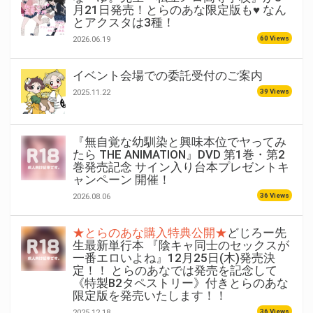
月21日発売！とらのあな限定版も♥ なん
とアクスタは3種！
60 Views
2026.06.19
イベント会場での委託受付のご案内
39 Views
2025.11.22
『無自覚な幼馴染と興味本位でヤってみ
たら THE ANIMATION』DVD 第1巻・第2
巻発売記念 サイン入り台本プレゼントキ
ャンペーン 開催！
36 Views
2026.08.06
★とらのあな購入特典公開★
どじろー先
生最新単行本 『陰キャ同士のセックスが
一番エロいよね』12月25日(木)発売決
定！！ とらのあなでは発売を記念して
《特製B2タペストリー》付きとらのあな
限定版を発売いたします！！
36 Views
2025.12.18