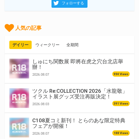
フォローする
人気の記事
デイリー
ウィークリー
全期間
しゅにち関数展 即將在虎之穴台北店舉
辦！
994 Views
2026.08.07
ツクル Re:COLLECTION 2026「水龍敬」
イラスト展グッズ受注再販決定！
391 Views
2026.08.03
C108夏コミ新刊！ とらのあな限定特典
フェアが開催！
188 Views
2026.08.07