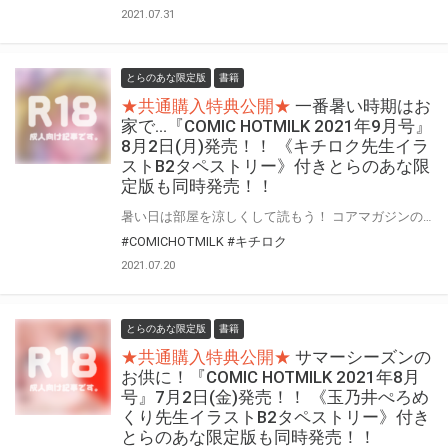
2021.07.31
とらのあな限定版
書籍
★共通購入特典公開★
一番暑い時期はお
家で…『COMIC HOTMILK 2021年9月号』
8月2日(月)発売！！ 《キチロク先生イラ
ストB2タペストリー》付きとらのあな限
定版も同時発売！！
暑い日は部屋を涼しくして読もう！ コアマガジンの人気成年コミック誌『COMIC HOTMILK』2021年9月号が8月2日(月)に登場！！ とらのあなでは今号も発売を記念して、人気作家・キチロク先生が描く“2021年7月号”表紙絵を、差分絵でタペストリー化！！ 《キチロク先生イラストB2タペストリー》付きとらのあな限定版をご用意しました！！ お買い逃しのないよう、是非お求めください！
#COMICHOTMILK
#キチロク
2021.07.20
とらのあな限定版
書籍
★共通購入特典公開★
サマーシーズンの
お供に！『COMIC HOTMILK 2021年8月
号』7月2日(金)発売！！ 《玉乃井ぺろめ
くり先生イラストB2タペストリー》付き
とらのあな限定版も同時発売！！