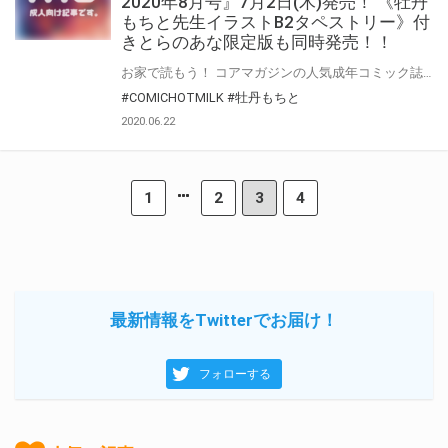
2020年8月号』7月2日(木)発売！ 《牡丹
もちと先生イラストB2タペストリー》付
きとらのあな限定版も同時発売！！
お家で読もう！ コアマガジンの人気成年コミック誌『COMIC HOTMILK』2020年8月号が7月2日(木)に登場！！ とらのあなでは今号も発売を記念して、 6月30日(火)に最新作『シコやかなるときもハメるときも』が発売の人気作家、 牡丹もちと先生の前号“2020年7月号”の表紙絵を加筆差分絵でタペストリー化！ 《牡丹もちと先生イラストB2タペストリー》付き限定版をご用意しました！！ お買い逃がしのないよう、是非お求めください！！
#COMICHOTMILK
#牡丹もちと
2020.06.22
1
2
3
4
最新情報をTwitterでお届け！
フォローする