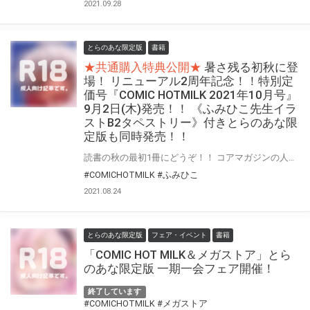
2021.09.28
とらのあな限定版
書籍
★共通購入特典公開★
暑さ残る初秋に登
場！ リニューアル2周年記念！！特別定
価号『COMIC HOTMILK 2021年10月号』
9月2日(木)発売！！ 《ふみひこ先生イラ
ストB2タペストリー》付きとらのあな限
定版も同時発売！！
読書の秋の最初1冊にどうぞ！！ コアマガジンの人気成年コミック誌『COMIC HOTMILK』 リニューアル2周年記念！！100ページ増特別定価号の『COMIC HOTMILK 2021年10月号』が9月2日(木)に登場！！ とらのあなでは今号も発売を記念して、人気作家・ふみひこ先生が描く“2021年8月号”表紙絵を、差分絵でタペストリー化！！ 《ふみひこ先生イラストB2タペストリー》付きとらのあな限定版をご用意しました！！ お買い逃しのないよう、是非お求めください！
#COMICHOTMILK
#ふみひこ
2021.08.24
とらのあな限定版
フェア・イベント
書籍
「COMIC HOT MILK＆メガストア」とら
のあな限定版 一期一会フェア開催！
終了しています
#COMICHOTMILK
#メガストア