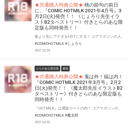
★共通購入特典公開★
桃の節句の前日
に…『COMIC HOTMILK 2021年4月号』3
月2日(火)発売！！ 《じょろり先生イラ
ストB2タペストリー》付きとらのあな限
定版も同時発売！！
春より先にアナタをHOTにする！ コアマガジンの人気成年コミック誌『COMIC HOTMILK』2021年4月号が3月2日(火)に登場！！ とらのあなでは今号の発売を記念して、人気作家・じょろり先生が描く昨年12月発売“2021年1月号”の表紙絵を、加筆差分絵でタペストリー化！！ 《じょろり先生イラストB2タペストリー》付きとらのあな限定版をご用意しました！！ お買い逃しのないよう、是非お求めください！
#COMICHOTMILK
#じょろり
2021.02.24
とらのあな限定版
書籍
★共通購入特典公開★
鬼は外！福は内！
『COMIC HOTMILK 2021年3月号』2月2
日(火)発売！！ 《魔太郎先生イラストB2
タペストリー》付きとらのあな限定版も
同時発売！！
『HOTMILK』は通販カートの内！ コアマガジンの人気成年コミック誌『COMIC HOTMILK』2021年3月号が節分の日！2月2日(火)に登場！！ とらのあなでは今号の発売を記念して、 人気作家・魔太郎先生が描く前号“2021年2月号”の表紙絵を、加筆差分絵でタペストリー化！！、 《魔太郎先生イラストB2タペストリー》付きとらのあな限定版をご用意しました！！ お買い逃しのないよう、是非お求めください！
#COMICHOTMILK
#魔太郎
2021.02.02