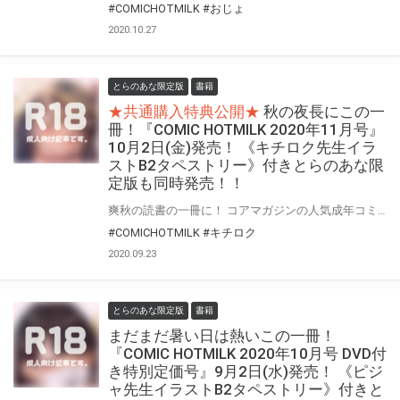
#COMICHOTMILK
#おじょ
2020.10.27
とらのあな限定版
書籍
★共通購入特典公開★
秋の夜長にこの一
冊！『COMIC HOTMILK 2020年11月号』
10月2日(金)発売！ 《キチロク先生イラ
ストB2タペストリー》付きとらのあな限
定版も同時発売！！
爽秋の読書の一冊に！ コアマガジンの人気成年コミック誌『COMIC HOTMILK』2020年11月号が10月2日(金)に登場！！ そして！とらのあなでは今号も発売を記念して、人気作家・キチロク先生が描くの前号“2020年10月号”の表紙絵を、 加筆差分絵でタペストリー化！《キチロク先生イラストB2タペストリー》付き限定版をご用意しました！！ お買い逃がしのないよう、是非お求めください！！
#COMICHOTMILK
#キチロク
2020.09.23
とらのあな限定版
書籍
まだまだ暑い日は熱いこの一冊！
『COMIC HOTMILK 2020年10月号 DVD付
き特別定価号』9月2日(水)発売！ 《ピジ
ャ先生イラストB2タペストリー》付きと