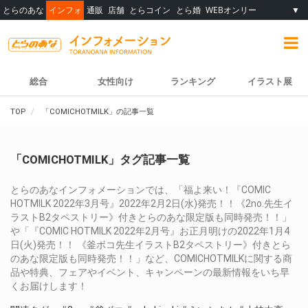
とらのあな
インフォ
通販
店舗
とらコイン
とら婚
WEBオンリー
▼
総合
女性向け
ランキング
イラスト展
TOP
「COMICHOTMILK」の記事一覧
「COMICHOTMILK」タグ記事一覧
とらのあなインフォメーションでは、「福よ来い！『COMIC
HOTMILK 2022年3月号』2022年2月2日(水)発売！！《2no.先生イ
ラストB2タペストリー》付きとらのあな限定版も同時発売！！」
や「『COMIC HOTMILK 2022年2月号』お正月明けの2022年1月4
日(火)発売！！ 《釜ボコ先生イラストB2タペストリー》付きとら
のあな限定版も同時発売！！」など、COMICHOTMILKに関する商
品や特典、フェアやイベント、キャンペーンの最新情報をいち早
くお届けします！