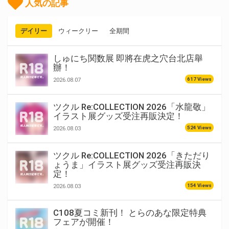
人気の記事
デイリー
ウィークリー
全期間
しゅにち関数展 即將在虎之穴台北店舉
辦！
617 Views
2026.08.07
ツクル Re:COLLECTION 2026「水龍敬」
イラスト展グッズ受注再販決定！
524 Views
2026.08.03
ツクル Re:COLLECTION 2026「きただり
ょうま」イラスト展グッズ受注再販決
定！
154 Views
2026.08.03
C108夏コミ新刊！ とらのあな限定特典
フェアが開催！