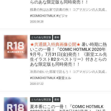
らのあな限定版も同時発売！！
残暑の秋はお家で読書の秋！ コアマガジンの人気成年コミック誌『COMIC HOTMILK』2020年10月号が、なんと今回！ 豪華な付録付き！“DVD付き特別定価号”として9月2日(水)に登場！！ そして！とらのあなでは今号も発売を記念して、人気作家・ピジャ先生が描くの前号“2020年9月号”の表紙絵を、 加筆差分絵でタペストリー化！《ピジャ先生イラストB2タペストリー》付き限定版をご用意しました！！ お買い逃がしのないよう、是非お求めください！！
#COMICHOTMILK
#ピジャ
2020.08.28
とらのあな限定版
書籍
★共通購入特典画像公開★
暑い時期に熱
いこの一冊！『COMIC HOTMILK 2020年
9月号』7月31日(金)発売！ 《新堂エル先
生イラストB2タペストリー》付きとらの
あな限定版も同時発売！！
冷房の効いた部屋で読もう！ コアマガジンの人気成年コミック誌『COMIC HOTMILK』2020年9月号がいつもよりちょっと早い7月31日(金)に登場！！ とらのあなでは今号も発売を記念して、人気作家・新堂エル先生が描くの前号“2020年8月号”の表紙絵を、 加筆差分絵でタペストリー化！《新堂エル先生イラストB2タペストリー》付き限定版をご用意しました！！ お買い逃がしのないよう、是非お求めください！！
#COMICHOTMILK
#新堂エル
2020.07.22
とらのあな限定版
書籍
夏本番にこの一冊！『COMIC HOTMILK