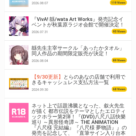
119 Views
2026.08.07
『VivA! 緜/wata Art Works』発売記念イ
ベントが秋葉原ラジオ会館で開催決定！
95 Views
2026.07.31
緜先生主宰サークル「あったかタオル」
同人作品の期間限定販売が決定！
89 Views
2026.08.04
【9/30更新】
とらのあなの店舗で利用で
きるキャッシュレス支払方法一覧
68 Views
2024.09.30
ネット上で話題沸騰となった、叙火先生
が描く 都市伝説をテーマとしたエロティ
ックホラー第2弾！『(DVD)八尺八話快樂
巡り ～異形怪奇譚～ THE ANIMATION
『八尺様 完結編』『八尺様 夢物語』』の
発売を記念して、 『直筆サイン入り台本