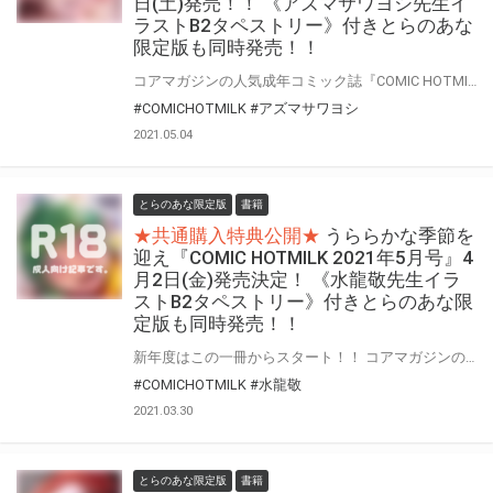
日(土)発売！！ 《アズマサワヨシ先生イ
ラストB2タペストリー》付きとらのあな
限定版も同時発売！！
コアマガジンの人気成年コミック誌『COMIC HOTMILK』2021年6月号がゴールデンウイーク真っ只中！5月1日(土)に登場！！ とらのあなでは今号も発売を記念して、人気作家・アズマサワヨシ先生が描く“2021年4月号”表紙絵を、差分絵でタペストリー化！！ 《アズマサワヨシ先生イラストB2タペストリー》付きとらのあな限定版をご用意しました！！ お買い逃しのないよう、是非お求めください！
#COMICHOTMILK
#アズマサワヨシ
2021.05.04
とらのあな限定版
書籍
★共通購入特典公開★
うららかな季節を
迎え『COMIC HOTMILK 2021年5月号』4
月2日(金)発売決定！ 《水龍敬先生イラ
ストB2タペストリー》付きとらのあな限
定版も同時発売！！
新年度はこの一冊からスタート！！ コアマガジンの人気成年コミック誌『COMIC HOTMILK』2021年5月号が4月2日(金)に登場！！ とらのあなでは今号も発売を記念して、人気作家・水龍敬先生が描く2月発売の“2021年3月号”表紙絵を、差分絵でタペストリー化！！ 《水龍敬先生イラストB2タペストリー》付きとらのあな限定版をご用意しました！！ お買い逃しのないよう、是非お求めください！
#COMICHOTMILK
#水龍敬
2021.03.30
とらのあな限定版
書籍