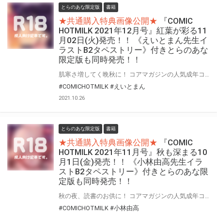
とらのあな限定版
書籍
★共通購入特典画像公開★
『COMIC
HOTMILK 2021年12月号』紅葉が彩る11
月02日(火)発売！！ 《えいとまん先生イ
ラストB2タペストリー》付きとらのあな
限定版も同時発売！！
肌寒さ増してく晩秋に！ コアマガジンの人気成年コミック誌『COMIC HOTMILK』2021年12月号が11月02日(火)に登場！！ とらのあなでは今号も発売を記念して、人気作家・えいとまん先生が描く“2021年10月号”表紙絵を、差分絵でタペストリー化！！ 《えいとまん先生イラストB2タペストリー》付きとらのあな限定版をご用意しました！！
#COMICHOTMILK
#えいとまん
2021.10.26
とらのあな限定版
書籍
★共通購入特典画像公開★
『COMIC
HOTMILK 2021年11月号』秋も深まる10
月1日(金)発売！！ 《小林由高先生イラ
ストB2タペストリー》付きとらのあな限
定版も同時発売！！
秋の夜、読書のお供に！ コアマガジンの人気成年コミック誌『COMIC HOTMILK』2021年11月号が10月1日(金)に登場！！ とらのあなでは今号も発売を記念して、人気作家・小林由高先生が描く“2021年9月号”表紙絵を、差分絵でタペストリー化！！ 《小林由高先生イラストB2タペストリー》付きとらのあな限定版をご用意しました！！
#COMICHOTMILK
#小林由高