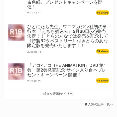
＆色紙』プレゼントキャンペーンを開
催！
61 Views
2017.11.13
ひとにたち先生、ワニマガジン社初の単
行本 『えちち煮込み』6月30日(火)発売
決定！！ とらのあなでは発売を記念して
《特製B2タペストリー》付きとらのあな
限定版を発売いたします！！
54 Views
2026.06.11
『デコ×デコ THE ANIMATION』DVD 第1
巻・第2巻発売記念 サイン入り台本プレ
ゼントキャンペーン 開催！
44 Views
2026.05.25
続きを表示(デイリー)
人気の記事一覧へ