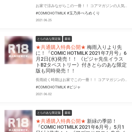
お家で涼みながらこの一冊！！ コアマガジンの人気成年コミック誌『COMIC HOTMILK』2021年8月号が7月2日(金)に登場！！ とらのあなでは今号も発売を記念して、人気作家・玉乃井ぺろめくり先生が描く“2021年6月号”表紙絵を、加筆絵でタペストリー化！！ 《玉乃井ぺろめくり先生イラストB2タペストリー》付きとらのあな限定版をご用意しました！！ お買い逃しのないよう、是非お求めください！
#COMICHOTMILK
#玉乃井ぺろめくり
2021.06.25
とらのあな限定版
書籍
★共通購入特典公開★
梅雨入りより先
に！『COMIC HOTMILK 2021年7月号』6
月2日(水)発売！！ 《ピジャ先生イラス
トB2タペストリー》付きとらのあな限定
版も同時発売！！
長雨続く時期はお家でこの一冊！！ コアマガジンの人気成年コミック誌『COMIC HOTMILK』2021年7月号が6月2日(水)に登場！！ とらのあなでは今号も発売を記念して、人気作家・ピジャ先生が描く“2021年5月号”表紙絵を、加筆絵でタペストリー化！！ 《ピジャ先生イラストB2タペストリー》付きとらのあな限定版をご用意しました！！ お買い逃しのないよう、是非お求めください！
#COMICHOTMILK
#ピジャ
2021.06.02
とらのあな限定版
書籍
★共通購入特典公開★
新緑の季節！
『COMIC HOTMILK 2021年6月号』5月1