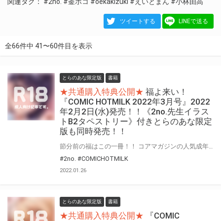
関連タグ：
#2no.
#釜ボコ
#oekakizuki
#えいとまん
#小林由高
ツイートする
LINEで送る
全66件中 41〜60件目を表示
とらのあな限定版
書籍
★共通購入特典公開★
福よ来い！
『COMIC HOTMILK 2022年3月号』2022
年2月2日(水)発売！！《2no.先生イラス
トB2タペストリー》付きとらのあな限定
版も同時発売！！
節分前の福はこの一冊！！ コアマガジンの人気成年コミック誌『COMIC HOTMILK』“2022年3月号”が2022年2月2日(水)に登場！！ とらのあなでは今号も発売を記念して、人気作家・2no.先生が描く“2022年1月号”表紙絵を、差分絵でタペストリー化！！ 《2no.先生イラストB2タペストリー》付きとらのあな限定版をご用意しました！！
#2no.
#COMICHOTMILK
2022.01.26
とらのあな限定版
書籍
★共通購入特典公開★
『COMIC