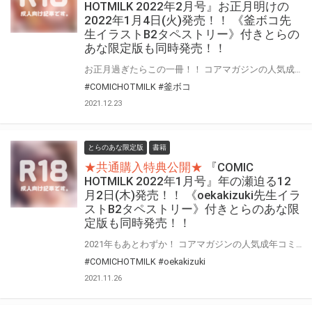
HOTMILK 2022年2月号』お正月明けの
2022年1月4日(火)発売！！ 《釜ボコ先
生イラストB2タペストリー》付きとらの
あな限定版も同時発売！！
お正月過ぎたらこの一冊！！ コアマガジンの人気成年コミック誌『COMIC HOTMILK』 2022年最初の号“2022年2月号”が年明け1月4日(火)に登場！！ とらのあなでは今号も発売を記念して、人気作家・釜ボコ先生が描く“2021年12月号”表紙絵を、差分絵でタペストリー化！！ 《釜ボコ先生イラストB2タペストリー》付きとらのあな限定版をご用意しました！！
#COMICHOTMILK
#釜ボコ
2021.12.23
とらのあな限定版
書籍
★共通購入特典公開★
『COMIC
HOTMILK 2022年1月号』年の瀬迫る12
月2日(木)発売！！ 《oekakizuki先生イラ
ストB2タペストリー》付きとらのあな限
定版も同時発売！！
2021年もあとわずか！ コアマガジンの人気成年コミック誌『COMIC HOTMILK』今年最後の号となる、2022年1月号が12月2日(木)に登場！！ とらのあなでは今号も発売を記念して、大注目の絵師・oekakizuki先生が描く“2021年11月号”表紙絵を、差分絵でタペストリー化！！ 《oekakizuki先生イラストB2タペストリー》付きとらのあな限定版をご用意しました！！
#COMICHOTMILK
#oekakizuki
2021.11.26