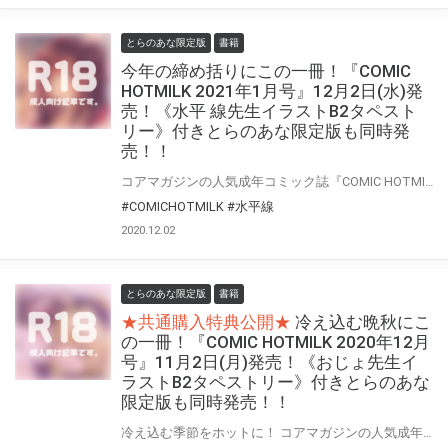
とらのあな限定版
書籍
今年の締め括りにこの一冊！『COMIC
HOTMILK 2021年1月号』12月2日(水)発
売！《水平 線先生イラストB2タペスト
リー》付きとらのあな限定版も同時発
売！！
コアマガジンの人気成年コミック誌『COMIC HOTMILK』 今年最後の『COMIC HOTMILK 2021年1月号』が師走の12月2日(水)に登場！！ そして！とらのあなでは今号も発売を記念して、 人気作家・水平 線先生が描く前号“2020年12月号”の表紙絵を、加筆差分絵でタペストリー化！ 《水平 線先生イラストB2タペストリー》付き限定版をご用意しました！！ お買い逃がしのないよう、是非お求めください！！
#COMICHOTMILK
#水平線
2020.12.02
とらのあな限定版
書籍
★共通購入特典公開★
冷え込む晩秋にこ
の一冊！『COMIC HOTMILK 2020年12月
号』11月2日(月)発売！《おじょ先生イ
ラストB2タペストリー》付きとらのあな
限定版も同時発売！！
冷え込む季節をホットに！ コアマガジンの人気成年コミック誌『COMIC HOTMILK』2020年12月号が11月2日(月)に登場！！ そして！とらのあなでは今号も発売を記念して、人気作家・おじょ先生が描く前号“2020年11月号”の表紙絵を、加筆差分絵でタペストリー化！《おじょ先生イラストB2タペストリー》付き限定版をご用意しました！！ お買い逃がしのないよう、是非お求めください！！