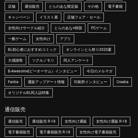
店舗
通信販売
とらのあな限定版
その他
電子書籍
キャンペーン
イラスト展
店舗フェア・セール
女性向けサークル紹介
とらのあな×韓国
PCゲーム
一般ゲーム
女性向け
アプリ
BL初心者におすすめコミック
オンラインとら祭り2020夏
大感謝祭
ツクルノモリ
同人アンケート
B-Awesome(ビーオーサム）インタビュー
今日のメルマガ
Fantia
通販アップデート情報
印刷所インタビュー
Creatia
オリジナルBL同人誌特集
通信販売
通信販売
通信販売 R-18
女性向け通販
女性向け通販 R-18
電子書籍販売
電子書籍販売 R-18
女性向け電子書籍販売