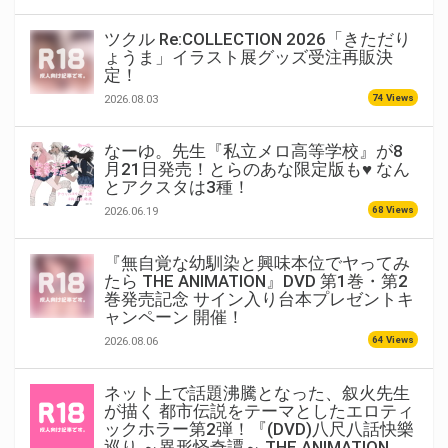
ツクル Re:COLLECTION 2026「きただり
ょうま」イラスト展グッズ受注再販決
定！
74 Views
2026.08.03
なーゆ。先生『私立メロ高等学校』が8
月21日発売！とらのあな限定版も♥ なん
とアクスタは3種！
68 Views
2026.06.19
『無自覚な幼馴染と興味本位でヤってみ
たら THE ANIMATION』DVD 第1巻・第2
巻発売記念 サイン入り台本プレゼントキ
ャンペーン 開催！
64 Views
2026.08.06
ネット上で話題沸騰となった、叙火先生
が描く 都市伝説をテーマとしたエロティ
ックホラー第2弾！『(DVD)八尺八話快樂
巡り ～異形怪奇譚～ THE ANIMATION