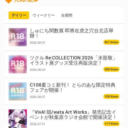
デイリー
ウィークリー
全期間
しゅにち関数展 即將在虎之穴台北店舉
辦！
841 Views
2026.08.07
ツクル Re:COLLECTION 2026「水龍敬」
イラスト展グッズ受注再販決定！
230 Views
2026.08.03
C108夏コミ新刊！ とらのあな限定特典
フェアが開催！
158 Views
2026.08.07
『VivA! 緜/wata Art Works』発売記念イ
ベントが秋葉原ラジオ会館で開催決定！
117 Views
2026.07.31