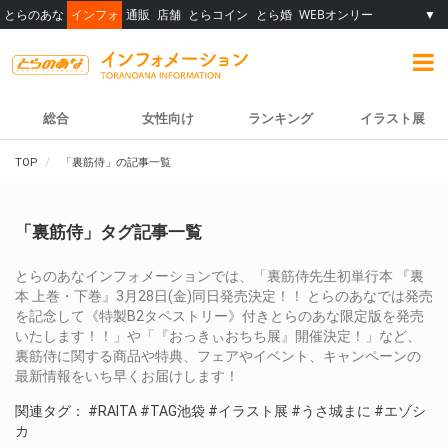
とらのあな
インフォ
通販
店舗
とらコイン
とら婚
WEBオンリー
▼
総合
女性向け
ランキング
イラスト展
TOP
「裏筋侍」の記事一覧
「裏筋侍」タグ記事一覧
とらのあなインフォメーションでは、「裏筋侍先生初単行本 『裏
本 上巻・下巻』3月28日(金)同日発売決定！！ とらのあなでは発売
を記念して《特製B2タペストリー》付きとらのあな限定版を発売
いたします！！」や「『おっきぃおちち展』開催決定！」など、
裏筋侍に関する商品や特典、フェアやイベント、キャンペーンの
最新情報をいち早くお届けします！
関連タグ：
#RAITA
#TAG池袋
#イラスト展
#うさ城まに
#エゾシ
カ