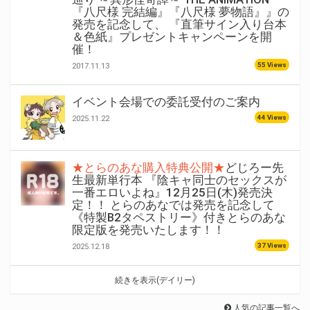
『八尺様 完結編』『八尺様 夢物語』』の
発売を記念して、 『直筆サイン入り台本
＆色紙』プレゼントキャンペーンを開
催！
55 Views
2017.11.13
イベント会場での委託受付のご案内
44 Views
2025.11.22
★とらのあな購入特典公開★
どじろー先
生最新単行本 『陰キャ同士のセックスが
一番エロいよね』12月25日(木)発売決
定！！ とらのあなでは発売を記念して
《特製B2タペストリー》付きとらのあな
限定版を発売いたします！！
37 Views
2025.12.18
続きを表示(デイリー)
人気の記事一覧へ