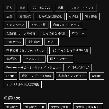
同人
書籍
CD・BD/DVD
玩具
フェア・イベント
店舗
通信販売
とらのあな限定版
その他
電子書籍
キャンペーン
イラスト展
店舗フェア・セール
女性向けサークル紹介
とらのあな×韓国
PCゲーム
一般ゲーム
女性向け
アプリ
BL初心者におすすめコミック
オンラインとら祭り2020夏
大感謝祭
ツクルノモリ
同人アンケート
B-Awesome(ビーオーサム）インタビュー
今日のメルマガ
Fantia
通販アップデート情報
印刷所インタビュー
Creatia
オリジナルBL同人誌特集
通信販売
通信販売
通信販売 R-18
女性向け通販
女性向け通販 R-18