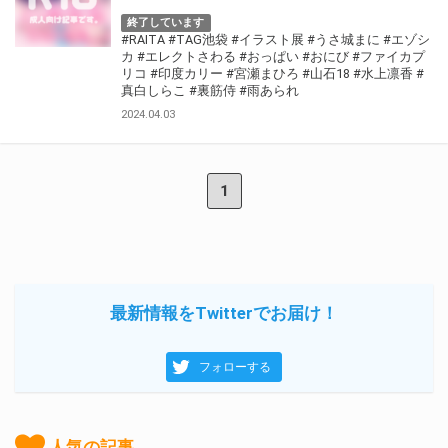
終了しています
#RAITA
#TAG池袋
#イラスト展
#うさ城まに
#エゾシ
カ
#エレクトさわる
#おっぱい
#おにび
#ファイカプ
リコ
#印度カリー
#宮瀬まひろ
#山石18
#水上凛香
#
真白しらこ
#裏筋侍
#雨あられ
2024.04.03
1
最新情報をTwitterでお届け！
フォローする
人気の記事