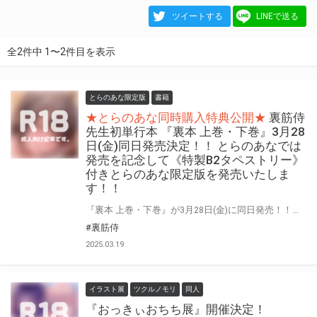
ツイートする
LINEで送る
全2件中 1〜2件目を表示
とらのあな限定版
書籍
★とらのあな同時購入特典公開★
裏筋侍
先生初単行本 『裏本 上巻・下巻』3月28
日(金)同日発売決定！！ とらのあなでは
発売を記念して《特製B2タペストリー》
付きとらのあな限定版を発売いたしま
す！！
『裏本 上巻・下巻』が3月28日(金)に同日発売！！！ とらのあなでは 『裏本 上巻・下巻』発売を記念して、 《特製B2タペストリー》付きとらのあな限定版をご用意しました！！ さらに『裏本 上下巻同時購入フェア』も開催！ お買い逃しのないよう、是非お求めください！
#裏筋侍
2025.03.19
イラスト展
ツクルノモリ
同人
『おっきぃおちち展』開催決定！