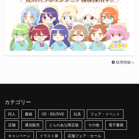
採用情報へ
カテゴリー
同人
書籍
CD・BD/DVD
玩具
フェア・イベント
店舗
通信販売
とらのあな限定版
その他
電子書籍
キャンペーン
イラスト展
店舗フェア・セール