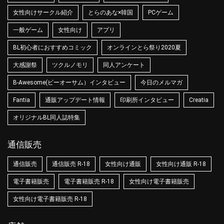
女性向けサークル紹介
とらのあな×韓国
PCゲーム
一般ゲーム
女性向け
アプリ
BL初心者におすすめコミック
オンラインとら祭り2020夏
大感謝祭
ツクルノモリ
同人アンケート
B-Awesome(ビーオーサム）インタビュー
今日のメルマガ
Fantia
通販アップデート情報
印刷所インタビュー
Creatia
オリジナルBL同人誌特集
通信販売
通信販売
通信販売 R-18
女性向け通販
女性向け通販 R-18
電子書籍販売
電子書籍販売 R-18
女性向け電子書籍販売
女性向け電子書籍販売 R-18