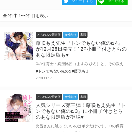
ツイートする
LINEで送る
全4件中 1〜4件目を表示
とらのあな限定版
女性向け
書籍
藤咲もえ先生『トンでもない俺のα 4』
が12月28日発売！12P小冊子付きとらの
あな限定版も♥
Ωの保育士・真澄比呂（ますみ ひろ）と、その教え子であるαの猪座凛（いのこざ りん）は晴れて番（ルビ：つがい）となり3人の子供に恵まれていた――。 その数年前――凛の両親であるナダと菫人は番であるにも関わらず、発情期にだけ会うという関係を続けていた。 そんな時、発情期とお盆が重なり職場から長期休暇をもらった菫人だったが、ナダとの発情セックスに溺れ意識を手放してしまい、気づいた時には豪華客船の上で…!? ナダと菫人の愛の結晶・凛が生まれるまでの物語♥ 藤咲もえ先生新刊『トンでもない俺のα 4』が12月28日発売♥ とらのあなでは刊行を記念して描き下ろし入り12P小冊子付きとらのあな限定版を発売致します！ 店舗・通販にて予約開始！とらのあな限定版は数量限定生産となりますので、お早めにご予約下さい！
#トンでもない俺のα
#藤咲もえ
2023.11.17
とらのあな限定版
女性向け
書籍
人気シリーズ第三弾！藤咲もえ先生『ト
ンでもない俺のα 3』に小冊子付きとら
のあな限定版が登場♥
比呂さんに触っていいのはボクだけです。 Ωの保育士・真澄比呂（ますみ ひろ）と、その教え子であるαの猪座凛（いのこざ りん）は晴れて番（つがい）となり3人の子供に恵まれていた――。 子育てに奮闘中の比呂を癒すため、凛と比呂、ナダと菫人（すみと）と子供3人で温泉旅行をすることに。 そんな中、突然滞在先の旅館で凛が発情してしまい…!? 結婚・出産・子育てを経て凛と比呂はラブ度パワーアップ中♥️ 大人気シリーズ待望の第三弾・爆誕！！！！！ 藤咲もえ先生新刊『トンでもない俺のα 3』が8月5日発売決定♥ とらのあなでは刊行を記念して描き下ろし入り12P小冊子付きとらのあな限定版を発売致します！ 各店・通販にて予約開始！とらのあな限定版は数量限定生産となりますので、お早めにご予約下さい！