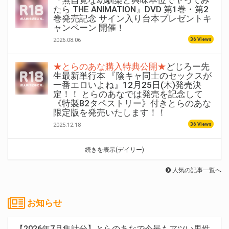
『無自覚な幼馴染と興味本位でヤってみ
たら THE ANIMATION』DVD 第1巻・第2
巻発売記念 サイン入り台本プレゼントキ
ャンペーン 開催！
36 Views
2026.08.06
★とらのあな購入特典公開★
どじろー先
生最新単行本 『陰キャ同士のセックスが
一番エロいよね』12月25日(木)発売決
定！！ とらのあなでは発売を記念して
《特製B2タペストリー》付きとらのあな
限定版を発売いたします！！
36 Views
2025.12.18
続きを表示(デイリー)
人気の記事一覧へ
お知らせ
【2026年7月集計分】とらのあなで今最もアツい男性