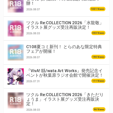
辦！
1031 Views
2026.08.07
ツクル Re:COLLECTION 2026「水龍敬」
イラスト展グッズ受注再販決定！
403 Views
2026.08.03
C108夏コミ新刊！ とらのあな限定特典
フェアが開催！
190 Views
2026.08.07
『VivA! 緜/wata Art Works』発売記念イ
ベントが秋葉原ラジオ会館で開催決定！
111 Views
2026.07.31
ツクル Re:COLLECTION 2026「きただり
ょうま」イラスト展グッズ受注再販決
定！
96 Views
2026.08.03