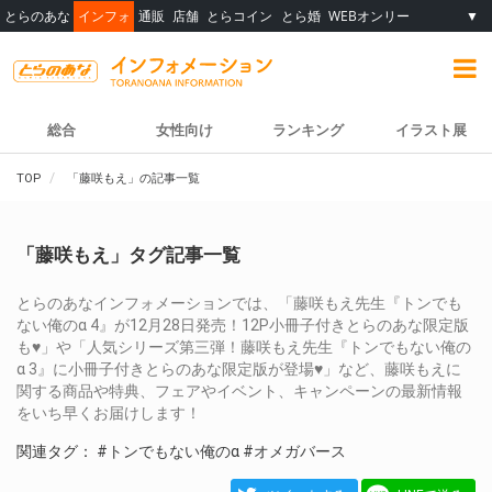
とらのあな
インフォ
通販
店舗
とらコイン
とら婚
WEBオンリー
▼
総合
女性向け
ランキング
イラスト展
TOP
「藤咲もえ」の記事一覧
「藤咲もえ」タグ記事一覧
とらのあなインフォメーションでは、「藤咲もえ先生『トンでも
ない俺のα 4』が12月28日発売！12P小冊子付きとらのあな限定版
も♥」や「人気シリーズ第三弾！藤咲もえ先生『トンでもない俺の
α 3』に小冊子付きとらのあな限定版が登場♥」など、藤咲もえに
関する商品や特典、フェアやイベント、キャンペーンの最新情報
をいち早くお届けします！
関連タグ：
#トンでもない俺のα
#オメガバース