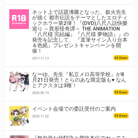
ネット上で話題沸騰となった、叙火先生
が描く 都市伝説をテーマとしたエロティ
ックホラー第2弾！『(DVD)八尺八話快樂
巡り ～異形怪奇譚～ THE ANIMATION
『八尺様 完結編』『八尺様 夢物語』』の
発売を記念して、 『直筆サイン入り台本
＆色紙』プレゼントキャンペーンを開
催！
65 Views
2017.11.13
なーゆ。先生『私立メロ高等学校』が8
月21日発売！とらのあな限定版も♥ なん
とアクスタは3種！
59 Views
2026.06.19
イベント会場での委託受付のご案内
39 Views
2025.11.22