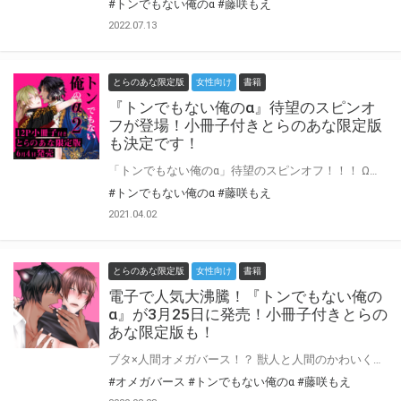
#トンでもない俺のα
#藤咲もえ
2022.07.13
とらのあな限定版
女性向け
書籍
『トンでもない俺のα』待望のスピンオ
フが登場！小冊子付きとらのあな限定版
も決定です！
「トンでもない俺のα」待望のスピンオフ！！！ Ωの保育士・真澄比呂と、その教え子であるαの猪座凛は晴れて番となり3人の子供に恵まれていた——。 その数年前——凛の母親・Ωの猪座菫人は毎日喧嘩に明け暮れるヤンキーだった。 学校の卒業式当日も公園のトイレで絡まれ、いつものようにボコボコにした菫人だったが 閉まっていた個室のドアが開き、そこにいたのは……ブタ！？ その時、菫人に人生初の発情期が来てしまい…！？ “運命の番”である比呂と番になれなかったシノは会社の社長となり、仕事に明け暮れる毎日を送っていた。 そんなある日、気分転換にと会社近くの公園で仕事をしていたら、 上から子ブタが落ちてきて——！？ 話題沸騰だったブタ×人間オメガバースに待望のスピンオフが登場！ ナダと菫人、シノと空の2作品を収録♪ とらのあなでは刊行を記念して、12P小冊子付きとらのあな限定版を発売致します！ 本文は藤咲もえ先生描き下ろし漫画♡ とらのあな各店・通販にて予約開始！ 限定版の製造数には限りがございますので、なにとぞお早目にご予約くださいませ☆
#トンでもない俺のα
#藤咲もえ
2021.04.02
とらのあな限定版
女性向け
書籍
電子で人気大沸騰！『トンでもない俺の
α』が3月25日に発売！小冊子付きとらの
あな限定版も！
ブタ×人間オメガバース！？ 獣人と人間のかわいくてえっちなラブコメディ爆誕！！！！！ Ωの保育士・真澄比呂は最近園児に求婚されて困っている。 その相手は子ブタのα・猪座凛。ブタの獣人は希少種で社会的地位が高いが、ある理由でΩから番になりたくない獣種上位とされていた——。 そこで、ブタの凛と番になる危険を回避するため比呂はしばらく休暇をとるが暴走した凛が比呂の家まで訪ねてきてしまう。 その時、運が悪いことに比呂に人生初めての発情期が来てしまい…！？ 電子で人気沸騰のタイトルがついにコミックス化！ とらのあなでは刊行を記念して、12P小冊子付きとらのあな限定版を発売致します！ 中身は藤咲先生描き下ろし♡ とらのあな各店・通販にて予約開始！ 限定版の製造数には限りがございますので、なにとぞお早目にご予約くださいませ☆
#オメガバース
#トンでもない俺のα
#藤咲もえ