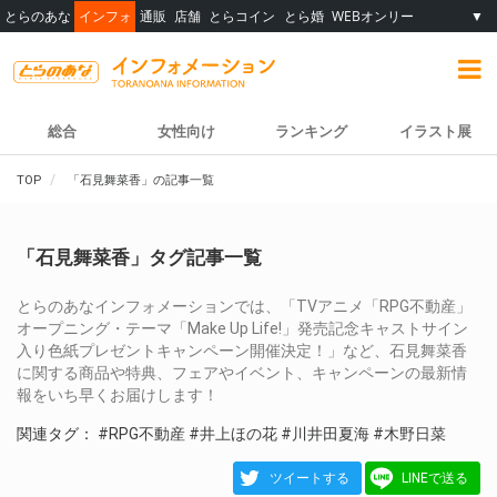
とらのあな
インフォ
通販
店舗
とらコイン
とら婚
WEBオンリー
▼
総合
女性向け
ランキング
イラスト展
TOP
「石見舞菜香」の記事一覧
「石見舞菜香」タグ記事一覧
とらのあなインフォメーションでは、「TVアニメ「RPG不動産」
オープニング・テーマ「Make Up Life!」発売記念キャストサイン
入り色紙プレゼントキャンペーン開催決定！」など、石見舞菜香
に関する商品や特典、フェアやイベント、キャンペーンの最新情
報をいち早くお届けします！
関連タグ：
#RPG不動産
#井上ほの花
#川井田夏海
#木野日菜
ツイートする
LINEで送る