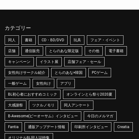
カテゴリー
同人
書籍
CD・BD/DVD
玩具
フェア・イベント
店舗
通信販売
とらのあな限定版
その他
電子書籍
キャンペーン
イラスト展
店舗フェア・セール
女性向けサークル紹介
とらのあな×韓国
PCゲーム
一般ゲーム
女性向け
アプリ
BL初心者におすすめコミック
オンラインとら祭り2020夏
大感謝祭
ツクルノモリ
同人アンケート
B-Awesome(ビーオーサム）インタビュー
今日のメルマガ
Fantia
通販アップデート情報
印刷所インタビュー
Creatia
オリジナルBL同人誌特集