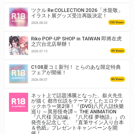
ツクル Re:COLLECTION 2026「水龍敬」
イラスト展グッズ受注再販決定！
106 Views
2026.08.03
Riko POP-UP SHOP in TAIWAN 即將在虎
之穴台北店舉辦！
95 Views
2026.07.13
C108夏コミ新刊！ とらのあな限定特典
フェアが開催！
86 Views
2026.08.07
ネット上で話題沸騰となった、叙火先生
が描く 都市伝説をテーマとしたエロティ
ックホラー第2弾！『(DVD)八尺八話快樂
巡り ～異形怪奇譚～ THE ANIMATION
『八尺様 完結編』『八尺様 夢物語』』の
発売を記念して、 『直筆サイン入り台本
＆色紙』プレゼントキャンペーンを開
催！