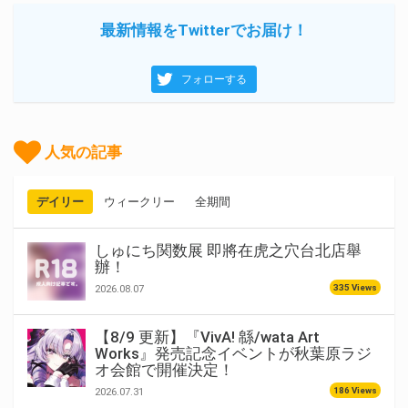
最新情報をTwitterでお届け！
フォローする
人気の記事
デイリー
ウィークリー
全期間
しゅにち関数展 即將在虎之穴台北店舉
辦！
335 Views
2026.08.07
【8/9 更新】『VivA! 緜/wata Art
Works』発売記念イベントが秋葉原ラジ
オ会館で開催決定！
186 Views
2026.07.31