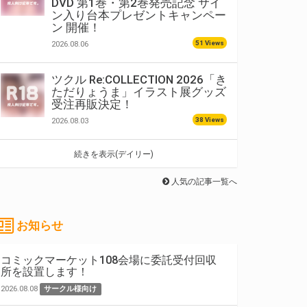
DVD 第1巻・第2巻発売記念 サイ
ン入り台本プレゼントキャンペー
ン 開催！
51 Views
2026.08.06
ツクル Re:COLLECTION 2026「き
ただりょうま」イラスト展グッズ
受注再販決定！
38 Views
2026.08.03
続きを表示(デイリー)
人気の記事一覧へ
お知らせ
コミックマーケット108会場に委託受付回収
所を設置します！
2026.08.08
サークル様向け