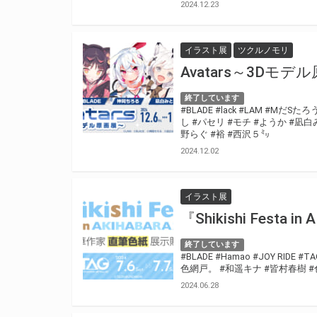
2024.12.23
イラスト展
ツクルノモリ
Avatars～3Dモデ
終了しています
#BLADE
#lack
#LAM
#MだSたろ
し
#パセリ
#モチ
#ようか
#凪白
野らぐ
#裕
#西沢５㍉
2024.12.02
イラスト展
『Shikishi Festa
終了しています
#BLADE
#Hamao
#JOY RIDE
#T
色網戸。
#和遥キナ
#皆村春樹
#
2024.06.28