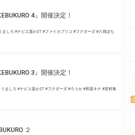
in IKEBUKURO 4』開催決定！
うましろ
#ナビエ遥か2T
#ファイカプリコ
#フクダーダ
#八尋ぽち
in IKEBUKURO 3』開催決定！
こうましろ
#ナビエ遥か2T
#フクダーダ
#ろうか
#和遥キナ
#皆村春
IKEBUKURO ２