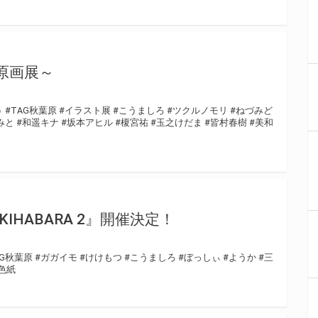
ル原画展～
う
#TAG秋葉原
#イラスト展
#こうましろ
#ツクルノモリ
#ねづみど
みと
#和遥キナ
#坂本アヒル
#榎宮祐
#玉之けだま
#皆村春樹
#美和
 in AKIHABARA 2』開催決定！
AG秋葉原
#ガガイモ
#けけもつ
#こうましろ
#ぼっしぃ
#ようか
#三
色紙