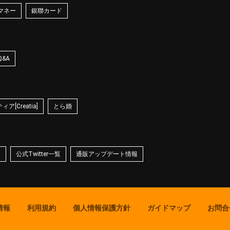
マネー
銀聯カード
Q&A
ア[Creatia]
とら婚
☆
公式Twitter一覧
通販アップデート情報
情報
利用規約
個人情報保護方針
ガイドマップ
お問合