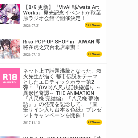
【8/9 更新】『VivA! 緜/wata Art
Works』発売記念イベントが秋葉
原ラジオ会館で開催決定！
198 Views
2026.07.31
Riko POP-UP SHOP in TAIWAN 即
將在虎之穴台北店舉辦！
98 Views
2026.07.13
ネット上で話題沸騰となった、叙
火先生が描く 都市伝説をテーマ
としたエロティックホラー第2
弾！『(DVD)八尺八話快樂巡り ～
異形怪奇譚～ THE ANIMATION
『八尺様 完結編』『八尺様 夢物
語』』の発売を記念して、 『直
筆サイン入り台本＆色紙』プレゼ
ントキャンペーンを開催！
92 Views
2017.11.13