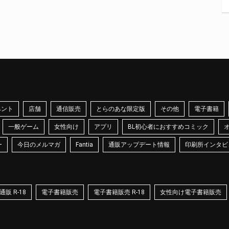
ベント
店舗
通信販売
とらのあな限定版
その他
電子書籍
一般ゲーム
女性向け
アプリ
BL初心者におすすめコミック
ー
今日のメルマガ
Fantia
通販アップデート情報
印刷所インタビ
販 R-18
電子書籍販売
電子書籍販売 R-18
女性向け電子書籍販売