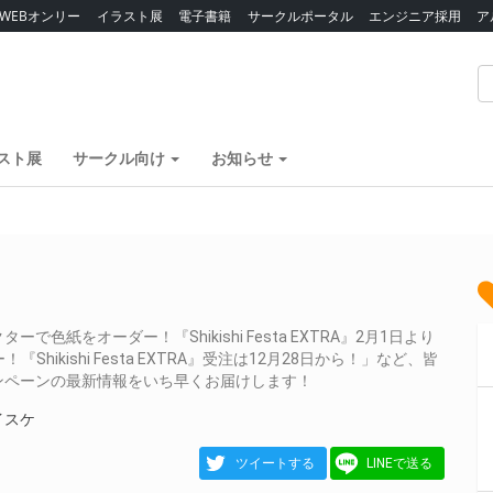
WEBオンリー
イラスト展
電子書籍
サークルポータル
エンジニア採用
ア
スト展
サークル向け
お知らせ
紙をオーダー！『Shikishi Festa EXTRA』2月1日より
ikishi Festa EXTRA』受注は12月28日から！」など、皆
ンペーンの最新情報をいち早くお届けします！
イスケ
ツイートする
LINEで送る