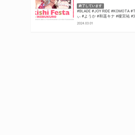
終了しています
#BLADE
#JOY RIDE
#KOMOTA
#
ぃ
#ようか
#和遥キナ
#榎宮祐
#
2024.03.01