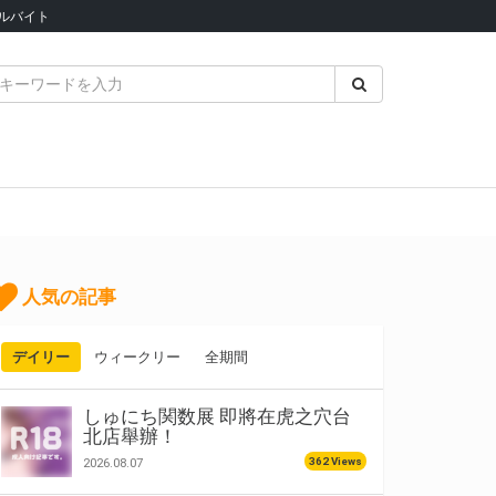
ルバイト
人気の記事
デイリー
ウィークリー
全期間
しゅにち関数展 即將在虎之穴台
北店舉辦！
362 Views
2026.08.07