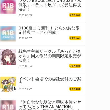
ツクル Re:COLLECTION 2026「水
龍敬」イラスト展グッズ受注再販
決定！
89 Views
2026.08.03
C108夏コミ新刊！ とらのあな限
定特典フェアが開催！
88 Views
2026.08.07
緜先生主宰サークル「あったかタ
オル」同人作品の期間限定販売が
決定！
72 Views
2026.08.04
イベント会場での委託受付のご案
内
53 Views
2025.11.22
『無自覚な幼馴染と興味本位でヤ
ってみたら THE ANIMATION』