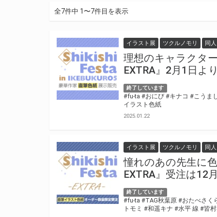
全7件中 1〜7件目を表示
イラスト展
ツクルノモリ
同人
理想のキャラクターで色
EXTRA』2月1日よ
終了しています
#fu-ta
#おにび
#キナコ
#こうま
イラスト色紙
2025.01.22
イラスト展
ツクルノモリ
同人
憧れのあの先生に色紙をオ
EXTRA』受注は12
終了しています
#fu-ta
#TAG秋葉原
#おたべさく
トモミ
#和遥キナ
#水平 線
#皆