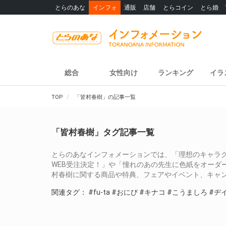
とらのあな
インフォ
通販
店舗
とらコイン
とら婚
総合
女性向け
ランキング
イラ
TOP
「皆村春樹」の記事一覧
「皆村春樹」タグ記事一覧
とらのあなインフォメーションでは、「理想のキャラクターで色
WEB受注決定！」や「憧れのあの先生に色紙をオーダー！『Sh
村春樹に関する商品や特典、フェアやイベント、キャ
関連タグ：
#fu-ta
#おにび
#キナコ
#こうましろ
#ヂ