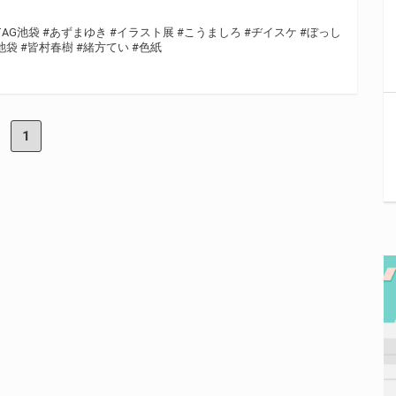
TAG池袋
#あずまゆき
#イラスト展
#こうましろ
#ヂイスケ
#ぼっし
池袋
#皆村春樹
#緒方てい
#色紙
1