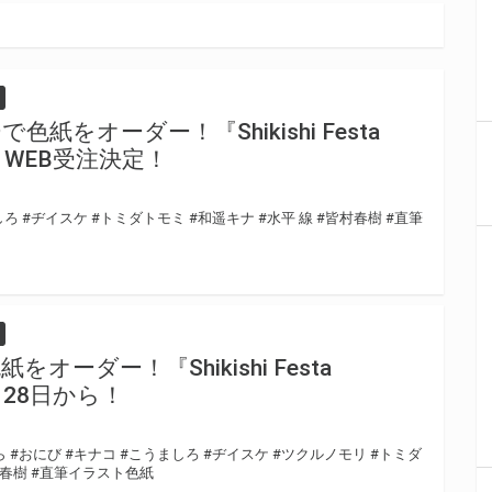
紙をオーダー！『Shikishi Festa
りWEB受注決定！
しろ
#ヂイスケ
#トミダトモミ
#和遥キナ
#水平 線
#皆村春樹
#直筆
ーダー！『Shikishi Festa
月28日から！
ら
#おにび
#キナコ
#こうましろ
#ヂイスケ
#ツクルノモリ
#トミダ
村春樹
#直筆イラスト色紙