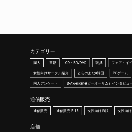
カテゴリー
同人
書籍
CD・BD/DVD
玩具
フェア・イ
女性向けサークル紹介
とらのあな×韓国
PCゲーム
同人アンケート
B-Awesome(ビーオーサム）インタビュ
通信販売
通信販売
通信販売 R-18
女性向け通販
女性向け通
店舗