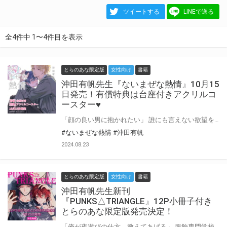
ツイートする
LINEで送る
全4件中 1〜4件目を表示
とらのあな限定版
女性向け
書籍
沖田有帆先生『ないまぜな熱情』10月15
日発売！有償特典は台座付きアクリルコ
ースター♥
「顔の良い男に抱かれたい」 誰にも言えない欲望を抱える高校生･伊織（いおり）。 最近の悩みは、最も好みの顔である義弟･絢人（あやと）で妄想してオナってしまうこと。 いつ頃からか自分に冷たい態度をとる絢人相手なのに、すれ違う匂い、つたう汗、体格差に、向けられる冷たい視線にさえ感じてしまう始末。 「早く離れないと」そう決意した矢先、自分の部屋に男を連れ込み、抱いている絢人を盗み見てしまい──？ 「顔の良い男に抱かれたいんだもんね、オニーチャン？」 オスの顔をした義弟に迫られ、開いてしまう禁断の扉。 家庭内でこじれていく、積年の執着と欲望に隠れた愛の形──。 注目の新星・沖田有帆が描く義兄弟・双執着ラブ──！ 沖田有帆先生新刊『ないまぜな熱情』が10月15日発売決定！ とらのあなでは刊行を記念して台座付きアクリルコースター付きとらのあな限定版を発売致します♡ 池袋店・通販にて予約開始！とらのあな限定版は数量限定生産となりますので、お早めにご予約下さい！
#ないまぜな熱情
#沖田有帆
2024.08.23
とらのあな限定版
女性向け
書籍
沖田有帆先生新刊
『PUNKS△TRIANGLE』12P小冊子付き
とらのあな限定版発売決定！
「俺が夜遊びの仕方、教えてあげる」 服飾専門学校に通う千明（ちあき）にはある夢があった。 それは千明の人生を変えたカリスマモデルのアイに、自分の作った服を着てランウェイを歩いてもらうこと。 コンペで優勝するとその夢が叶うと知り意気込むが、共同制作の相手がモサくて超絶不器用な江永（えなが）に決まり絶望する。 そんなある夜、不良に絡まれた千明を助けてくれたのはあのアイだった。 しかも彼から色気たっぷりに「夜遊びの仕方、教えてあげる」と迫られて…？ “ミステリアスな推しモデル”と“自然体のほっとけない系男子”（実は同一人物）の間で揺れる、超絶ピュアボーイのドキドキ・ジレンマラブ！ 沖田有帆先生『PUNKS△TRIANGLE』7月25日に発売決定！ とらのあなでは刊行を記念して12P小冊子付きとらのあな限定版を発売致します！ 小冊子は本文オール描き下ろし♥ 店舗・通販にて予約開始！とらのあな限定版は数量限定生産となりますので、お早めにご予約下さい！