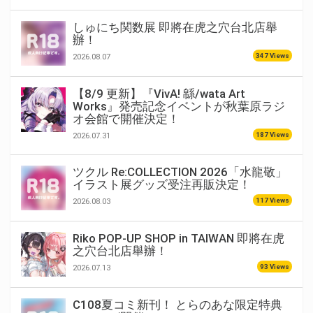
しゅにち関数展 即將在虎之穴台北店舉
辦！
347 Views
2026.08.07
【8/9 更新】『VivA! 緜/wata Art
Works』発売記念イベントが秋葉原ラジ
オ会館で開催決定！
187 Views
2026.07.31
ツクル Re:COLLECTION 2026「水龍敬」
イラスト展グッズ受注再販決定！
117 Views
2026.08.03
Riko POP-UP SHOP in TAIWAN 即將在虎
之穴台北店舉辦！
93 Views
2026.07.13
C108夏コミ新刊！ とらのあな限定特典