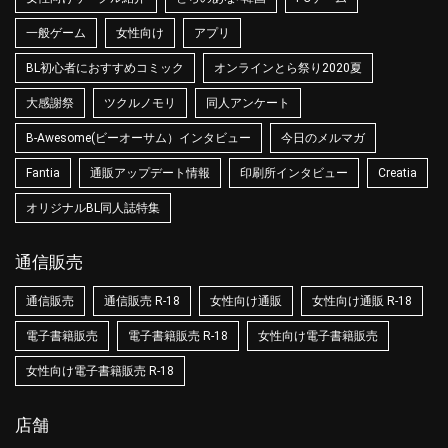
一般ゲーム
女性向け
アプリ
BL初心者におすすめコミック
オンラインとら祭り2020夏
大感謝祭
ツクルノモリ
同人アンケート
B-Awesome(ビーオーサム）インタビュー
今日のメルマガ
Fantia
通販アップデート情報
印刷所インタビュー
Creatia
オリジナルBL同人誌特集
通信販売
通信販売
通信販売 R-18
女性向け通販
女性向け通販 R-18
電子書籍販売
電子書籍販売 R-18
女性向け電子書籍販売
女性向け電子書籍販売 R-18
店舗