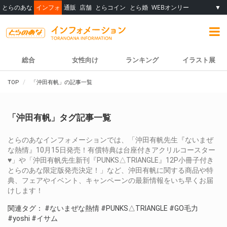
とらのあな
インフォ
通販
店舗
とらコイン
とら婚
WEBオンリー
▼
総合
女性向け
ランキング
イラスト展
TOP
「沖田有帆」の記事一覧
「沖田有帆」タグ記事一覧
とらのあなインフォメーションでは、「沖田有帆先生『ないまぜ
な熱情』10月15日発売！有償特典は台座付きアクリルコースター
♥」や「沖田有帆先生新刊『PUNKS△TRIANGLE』12P小冊子付き
とらのあな限定版発売決定！」など、沖田有帆に関する商品や特
典、フェアやイベント、キャンペーンの最新情報をいち早くお届
けします！
関連タグ：
#ないまぜな熱情
#PUNKS△TRIANGLE
#GO毛力
#yoshi
#イサム