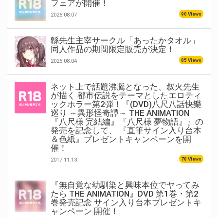
フェアが開催！
90 Views
2026.08.07
緜先生主宰サークル「あったかタオル」
同人作品の期間限定販売が決定！
85 Views
2026.08.04
ネット上で話題沸騰となった、叙火先生
が描く 都市伝説をテーマとしたエロティ
ックホラー第2弾！『(DVD)八尺八話快樂
巡り ～異形怪奇譚～ THE ANIMATION
『八尺様 完結編』『八尺様 夢物語』』の
発売を記念して、 『直筆サイン入り台本
＆色紙』プレゼントキャンペーンを開
催！
78 Views
2017.11.13
『無自覚な幼馴染と興味本位でヤってみ
たら THE ANIMATION』DVD 第1巻・第2
巻発売記念 サイン入り台本プレゼントキ
ャンペーン 開催！