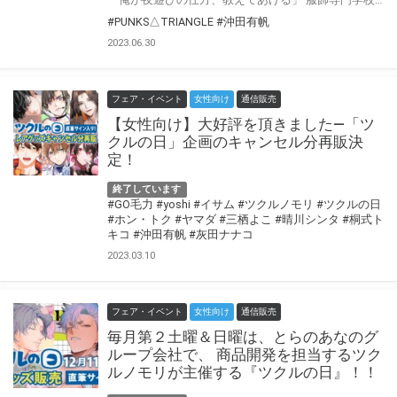
#PUNKS△TRIANGLE
#沖田有帆
2023.06.30
フェア・イベント
女性向け
通信販売
【女性向け】大好評を頂きました―「ツ
クルの日」企画のキャンセル分再販決
定！
終了しています
#GO毛力
#yoshi
#イサム
#ツクルノモリ
#ツクルの日
#ホン・トク
#ヤマダ
#三栖よこ
#晴川シンタ
#桐式ト
キコ
#沖田有帆
#灰田ナナコ
2023.03.10
フェア・イベント
女性向け
通信販売
毎月第２土曜＆日曜は、とらのあなのグ
ループ会社で、 商品開発を担当するツク
ルノモリが主催する『ツクルの日』！！