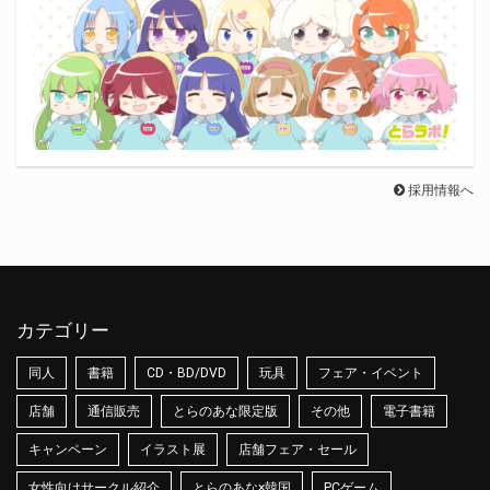
採用情報へ
カテゴリー
同人
書籍
CD・BD/DVD
玩具
フェア・イベント
店舗
通信販売
とらのあな限定版
その他
電子書籍
キャンペーン
イラスト展
店舗フェア・セール
女性向けサークル紹介
とらのあな×韓国
PCゲーム