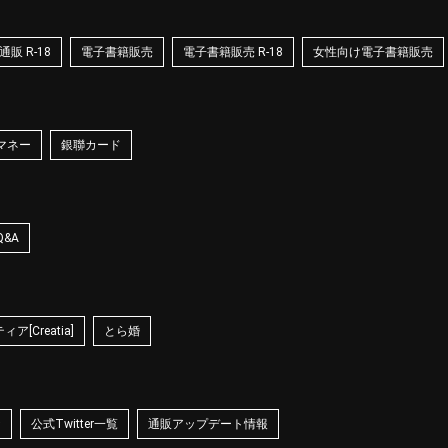
販 R-18
電子書籍販売
電子書籍販売 R-18
女性向け電子書籍販売
マネー
銀聯カード
Q&A
ア[Creatia]
とら婚
☆
公式Twitter一覧
通販アップデート情報