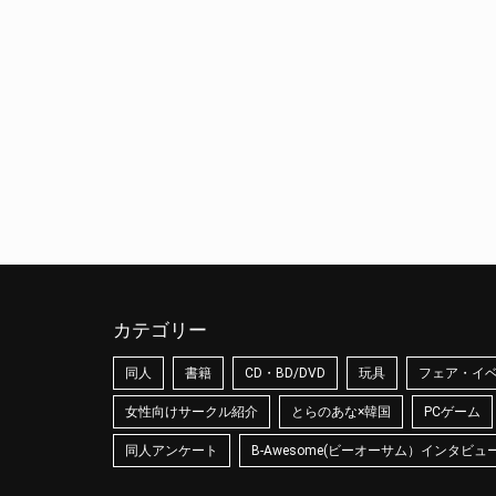
カテゴリー
同人
書籍
CD・BD/DVD
玩具
フェア・イ
女性向けサークル紹介
とらのあな×韓国
PCゲーム
同人アンケート
B-Awesome(ビーオーサム）インタビュ