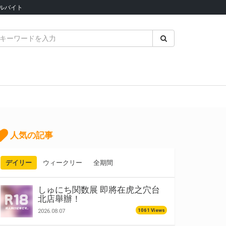
ルバイト
人気の記事
デイリー
ウィークリー
全期間
しゅにち関数展 即將在虎之穴台
北店舉辦！
1061 Views
2026.08.07