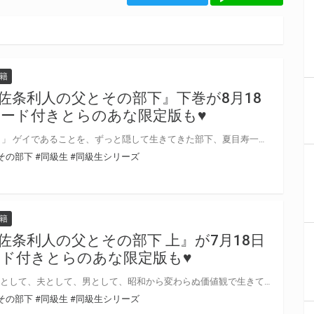
籍
佐条利人の父とその部下』下巻が8月18
ード付きとらのあな限定版も♥
「俺、次長のこと好きなんですよ」 ゲイであることを、ずっと隠して生きてきた部下、夏目寿一。 息子の利人と同じくらいの年齢と境遇の”彼”を知り、父の気持ちに変化が訪れる……？ 中村明日美子先生『佐条利人の父とその部下』下巻が8月18日発売！ とらのあなでは刊行を記念してA5アクリルボード付きとらのあな限定版を発売致します♥ 店舗・通販にて予約開始！とらのあな限定版は数量限定生産となりますので、お早めにご予約下さい！
その部下
#同級生
#同級生シリーズ
籍
佐条利人の父とその部下 上』が7月18日
ド付きとらのあな限定版も♥
「息子が結婚した──……男と」 父として、夫として、男として、昭和から変わらぬ価値観で生きてきた。 息子である利人の結婚を認めきれず、ゲイに対して敏感になる中で部下から突然カミングアウトされてしまい……？ 中村明日美子先生『佐条利人の父とその部下』上巻が7月18日発売！ 下巻は8月発売と2か月連続刊行♥ とらのあなでは刊行を記念してA5アクリルボード付きとらのあな限定版を発売致します♥ 店舗・通販にて予約開始！とらのあな限定版は数量限定生産となりますので、お早めにご予約下さい！
その部下
#同級生
#同級生シリーズ