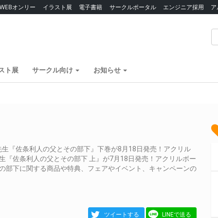
WEBオンリー
イラスト展
電子書籍
サークルポータル
エンジニア採用
ア
スト展
サークル向け
お知らせ
生『佐条利人の父とその部下』下巻が8月18日発売！アクリル
生『佐条利人の父とその部下 上』が7月18日発売！アクリルボー
その部下に関する商品や特典、フェアやイベント、キャンペーンの
ツイートする
LINEで送る