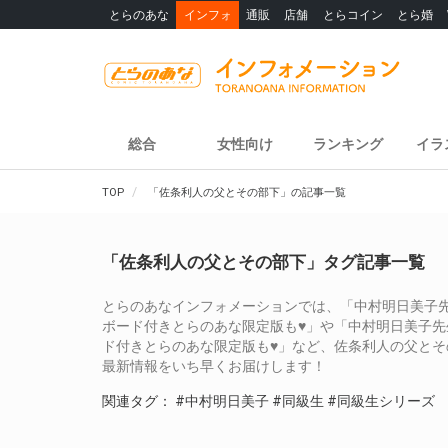
とらのあな
インフォ
通販
店舗
とらコイン
とら婚
総合
女性向け
ランキング
イラ
TOP
「佐条利人の父とその部下」の記事一覧
「佐条利人の父とその部下」タグ記事一覧
とらのあなインフォメーションでは、「中村明日美子先
ボード付きとらのあな限定版も♥」や「中村明日美子先
ド付きとらのあな限定版も♥」など、佐条利人の父と
最新情報をいち早くお届けします！
関連タグ：
#中村明日美子
#同級生
#同級生シリーズ