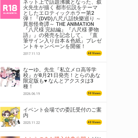
ネット上で話題沸騰となった、叙
火先生が描く 都市伝説をテーマ
としたエロティックホラー第2
弾！『(DVD)八尺八話快樂巡り ～
異形怪奇譚～ THE ANIMATION
『八尺様 完結編』『八尺様 夢物
語』』の発売を記念して、 『直
筆サイン入り台本＆色紙』プレゼ
ントキャンペーンを開催！
68 Views
2017.11.13
なーゆ。先生『私立メロ高等学
校』が8月21日発売！とらのあな
限定版も♥ なんとアクスタは3
種！
59 Views
2026.06.19
イベント会場での委託受付のご案
内
40 Views
2025.11.22