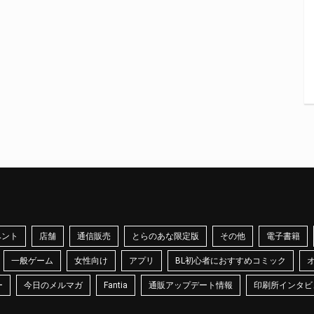
ベント
店舗
通信販売
とらのあな限定版
その他
電子書籍
一般ゲーム
女性向け
アプリ
BL初心者におすすめコミック
ー
今日のメルマガ
Fantia
通販アップデート情報
印刷所インタビ