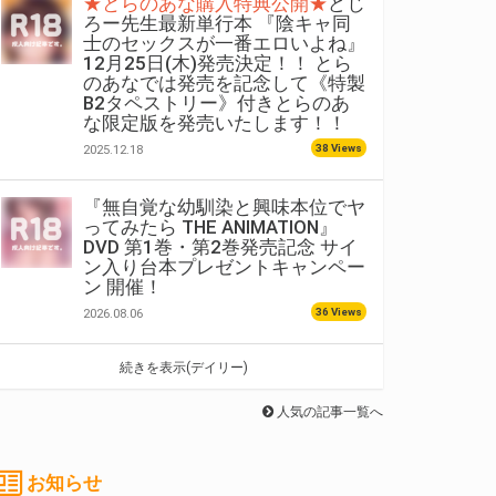
★とらのあな購入特典公開★
どじ
ろー先生最新単行本 『陰キャ同
士のセックスが一番エロいよね』
12月25日(木)発売決定！！ とら
のあなでは発売を記念して《特製
B2タペストリー》付きとらのあ
な限定版を発売いたします！！
38 Views
2025.12.18
『無自覚な幼馴染と興味本位でヤ
ってみたら THE ANIMATION』
DVD 第1巻・第2巻発売記念 サイ
ン入り台本プレゼントキャンペー
ン 開催！
36 Views
2026.08.06
続きを表示(デイリー)
人気の記事一覧へ
お知らせ