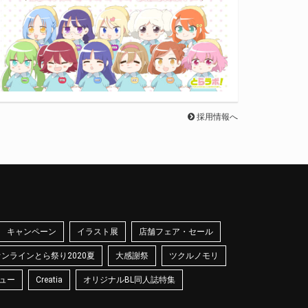
採用情報へ
キャンペーン
イラスト展
店舗フェア・セール
オンラインとら祭り2020夏
大感謝祭
ツクルノモリ
ュー
Creatia
オリジナルBL同人誌特集