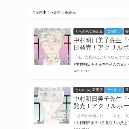
全2件中 1〜2件目を表示
とらのあな限定版
女性向け
書
中村明日美子先生『
日発売！アクリルボ
#中村明日美子
#佐条利人の父と
2025.07.17
とらのあな限定版
女性向け
書
中村明日美子先生『
発売！アクリルボー
#中村明日美子
#佐条利人の父と