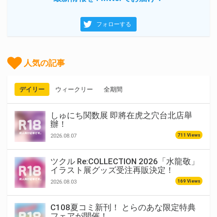
フォローする
人気の記事
デイリー
ウィークリー
全期間
しゅにち関数展 即將在虎之穴台北店舉
辦！
711 Views
2026.08.07
ツクル Re:COLLECTION 2026「水龍敬」
イラスト展グッズ受注再販決定！
169 Views
2026.08.03
C108夏コミ新刊！ とらのあな限定特典
フェアが開催！