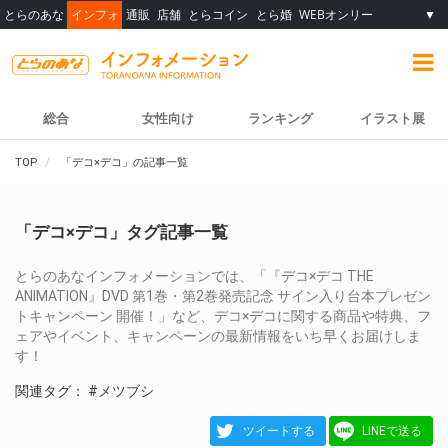
とらのあな
インフォ
通販
店舗
とらコイン
とら婚
WEBオンリー
▼
総合
女性向け
ランキング
イラスト展
TOP
「デコ×デコ」の記事一覧
「デコ×デコ」タグ記事一覧
とらのあなインフォメーションでは、「『デコ×デコ THE
ANIMATION』DVD 第1巻・第2巻発売記念 サイン入り台本プレゼン
トキャンペーン 開催！」など、デコ×デコに関する商品や特典、フ
ェアやイベント、キャンペーンの最新情報をいち早くお届けしま
す！
関連タグ：
#メツブシ
ツイートする
LINEで送る