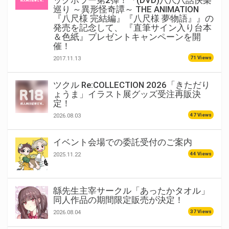
ックホラー第2弾！『(DVD)八尺八話快樂
巡り ～異形怪奇譚～ THE ANIMATION
『八尺様 完結編』『八尺様 夢物語』』の
発売を記念して、 『直筆サイン入り台本
＆色紙』プレゼントキャンペーンを開
催！
71 Views
2017.11.13
ツクル Re:COLLECTION 2026「きただり
ょうま」イラスト展グッズ受注再販決
定！
47 Views
2026.08.03
イベント会場での委託受付のご案内
44 Views
2025.11.22
緜先生主宰サークル「あったかタオル」
同人作品の期間限定販売が決定！
37 Views
2026.08.04