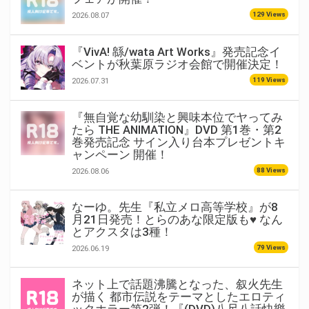
129 Views
2026.08.07
『VivA! 緜/wata Art Works』発売記念イ
ベントが秋葉原ラジオ会館で開催決定！
119 Views
2026.07.31
『無自覚な幼馴染と興味本位でヤってみ
たら THE ANIMATION』DVD 第1巻・第2
巻発売記念 サイン入り台本プレゼントキ
ャンペーン 開催！
88 Views
2026.08.06
なーゆ。先生『私立メロ高等学校』が8
月21日発売！とらのあな限定版も♥ なん
とアクスタは3種！
79 Views
2026.06.19
ネット上で話題沸騰となった、叙火先生
が描く 都市伝説をテーマとしたエロティ