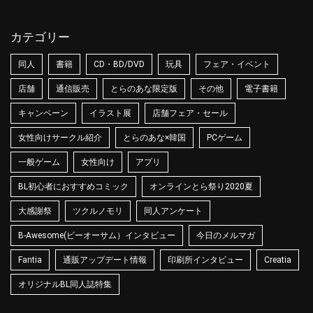
カテゴリー
同人
書籍
CD・BD/DVD
玩具
フェア・イベント
店舗
通信販売
とらのあな限定版
その他
電子書籍
キャンペーン
イラスト展
店舗フェア・セール
女性向けサークル紹介
とらのあな×韓国
PCゲーム
一般ゲーム
女性向け
アプリ
BL初心者におすすめコミック
オンラインとら祭り2020夏
大感謝祭
ツクルノモリ
同人アンケート
B-Awesome(ビーオーサム）インタビュー
今日のメルマガ
Fantia
通販アップデート情報
印刷所インタビュー
Creatia
オリジナルBL同人誌特集