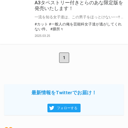
A3タペストリー付きとらのあな限定版を
発売いたします！
一流を知る女子達は、この男子をほっとけない――!! 角川スニーカー文庫より 『一般人の俺を芸能科女子達が逃がしてくれない件。』が4月1日(火)に発売！ とらのあなでは発売を記念して「特製A3タペストリー付き」とらのあな限定版を発売いたします。 とらのあな限定版の数は限られていますので是非お早めにお求めください！
#カット
#一般人の俺を芸能科女子達が逃がしてくれ
ない件。
#膳所々
2025.03.25
1
最新情報をTwitterでお届け！
フォローする