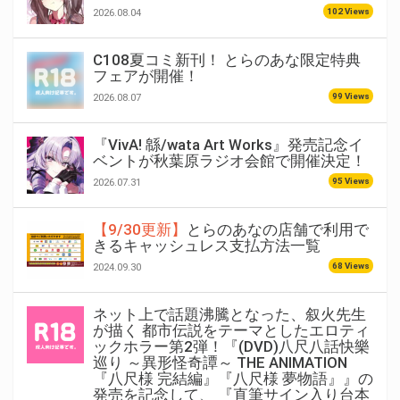
102 Views
2026.08.04
C108夏コミ新刊！ とらのあな限定特典
フェアが開催！
99 Views
2026.08.07
『VivA! 緜/wata Art Works』発売記念イ
ベントが秋葉原ラジオ会館で開催決定！
95 Views
2026.07.31
【9/30更新】
とらのあなの店舗で利用で
きるキャッシュレス支払方法一覧
68 Views
2024.09.30
ネット上で話題沸騰となった、叙火先生
が描く 都市伝説をテーマとしたエロティ
ックホラー第2弾！『(DVD)八尺八話快樂
巡り ～異形怪奇譚～ THE ANIMATION
『八尺様 完結編』『八尺様 夢物語』』の
発売を記念して、 『直筆サイン入り台本