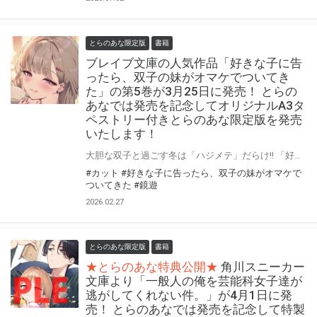
とらのあな限定版
書籍
ブレイブ文庫の人気作品「好きな子に告
ったら、双子の妹がオマケでついてき
た」の第5巻が3月25日に発売！ とらの
あなでは発売を記念してオリジナルA3タ
ペストリー付きとらのあな限定版を発売
いたします！
大胆な双子と過ごす冬は「ハジメテ」だらけ!! 「好きな子に告ったら、双子の妹がオマケでついてきた」の第5巻が3月25日(水)に発売！ とらのあなでは発売を記念して「オリジナルA3タペストリー」付きとらのあな限定版を発売いたします。 イラストは5巻収録イラストの別Verです！ とらのあな限定版は数量限定となりますので是非お早めにお求めください！
#カット
#好きな子に告ったら、双子の妹がオマケで
ついてきた
#鏡遊
2026.02.27
とらのあな限定版
書籍
★とらのあな特典公開★
角川スニーカー
文庫より「一般人の俺を芸能科女子達が
逃がしてくれない件。」が4月1日に発
売！ とらのあなでは発売を記念して特製