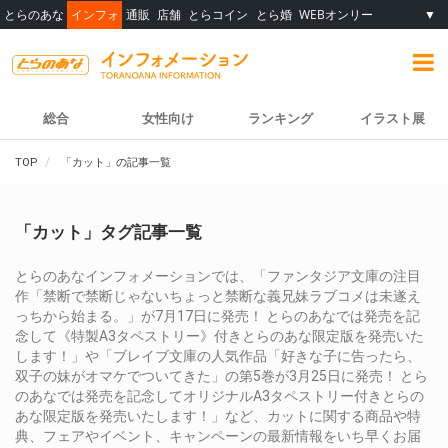
とらのあな
インフォ
通販
店舗
とらコイン
とら婚
WEBオンリー
▼
総合
女性向け
ランキング
イラスト展
TOP
「カット」の記事一覧
「カット」タグ記事一覧
とらのあなインフォメーションでは、「ファンタジア文庫の注目
作「禁断で禁断じゃないちょっと禁断な義兄妹ラブコメは未遂え
っちから始まる。」が7月17日に発売！ とらのあなでは発売を記
念して《特製A3タペストリー》付きとらのあな限定版を発売いた
します！」や「ブレイブ文庫の人気作品「好きな子に告ったら、
双子の妹がオマケでついてきた」の第5巻が3月25日に発売！ とら
のあなでは発売を記念してオリジナルA3タペストリー付きとらの
あな限定版を発売いたします！」など、カットに関する商品や特
典、フェアやイベント、キャンペーンの最新情報をいち早くお届