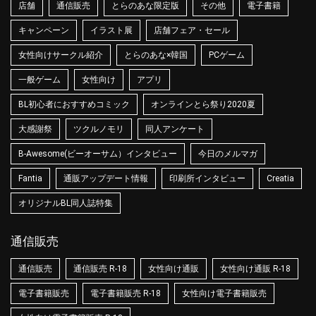
店舗
通信販売
とらのあな限定版
その他
電子書籍
キャンペーン
イラスト展
店舗フェア・セール
女性向けサークル紹介
とらのあな×韓国
PCゲーム
一般ゲーム
女性向け
アプリ
BL初心者におすすめコミック
オンラインとら祭り2020夏
大感謝祭
ツクルノモリ
同人アンケート
B-Awesome(ビーオーサム）インタビュー
今日のメルマガ
Fantia
通販アップデート情報
印刷所インタビュー
Creatia
オリジナルBL同人誌特集
通信販売
通信販売
通信販売 R-18
女性向け通販
女性向け通販 R-18
電子書籍販売
電子書籍販売 R-18
女性向け電子書籍販売