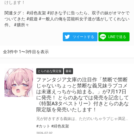
けします！
関連タグ：
#緋色友架
#好きな子に告ったら、双子の妹がオマケで
ついてきた
#鏡遊
#一般人の俺を芸能科女子達が逃がしてくれない
件。
#膳所々
ツイートする
LINEで送る
全3件中 1〜3件目を表示
とらのあな限定版
書籍
ファンタジア文庫の注目作「禁断で禁断
じゃないちょっと禁断な義兄妹ラブコメ
は未遂えっちから始まる。」が7月17日
に発売！ とらのあなでは発売を記念して
《特製A3タペストリー》付きとらのあな
限定版を発売いたします！
兄が好きすぎる義妹は、ただのいちゃラブじゃ満足できない。 【第38回ファンタジア大賞《編集部特別賞》受賞作】 「禁断で禁断じゃないちょっと禁断な義兄妹ラブコメは未遂えっちから始まる。」が7月17日(金)に発売！ とらのあなでは発売を記念して「特製A3タペストリー」付きとらのあな限定版を発売いたします。 とらのあな限定版は数量限定となりますので是非お早めにお求めください！
#カット
#緋色友架
2026.07.02