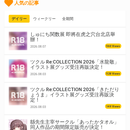
人気の記事
デイリー
ウィークリー
全期間
しゅにち関数展 即將在虎之穴台北店舉
辦！
560 Views
2026.08.07
ツクル Re:COLLECTION 2026「水龍敬」
イラスト展グッズ受注再販決定！
528 Views
2026.08.03
ツクル Re:COLLECTION 2026「きただり
ょうま」イラスト展グッズ受注再販決
定！
149 Views
2026.08.03
緜先生主宰サークル「あったかタオル」
同人作品の期間限定販売が決定！