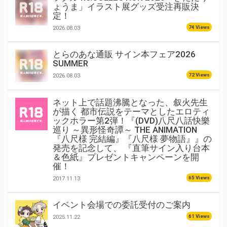
ょうま」イラスト展グッズ受注再販決
定！
74 Views
2026.08.03
とらのあな通販 サイン本フェア2026
SUMMER
72 Views
2026.08.03
ネット上で話題沸騰となった、叙火先生
が描く 都市伝説をテーマとしたエロティ
ックホラー第2弾！『(DVD)八尺八話快樂
巡り ～異形怪奇譚～ THE ANIMATION
『八尺様 完結編』『八尺様 夢物語』』の
発売を記念して、 『直筆サイン入り台本
＆色紙』プレゼントキャンペーンを開
催！
65 Views
2017.11.13
イベント会場での委託受付のご案内
61 Views
2025.11.22