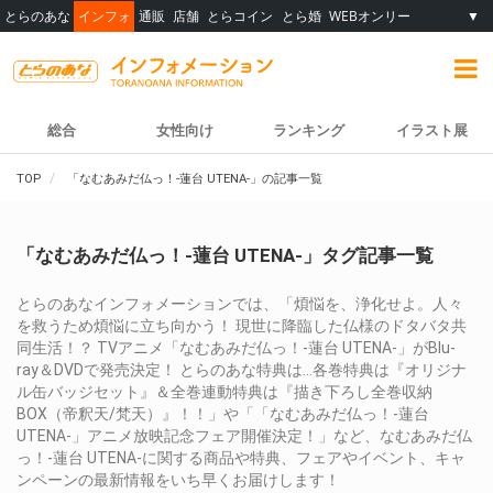
とらのあな
インフォ
通販
店舗
とらコイン
とら婚
WEBオンリー
▼
総合
女性向け
ランキング
イラスト展
TOP
「なむあみだ仏っ！-蓮台 UTENA-」の記事一覧
「なむあみだ仏っ！-蓮台 UTENA-」タグ記事一覧
とらのあなインフォメーションでは、「煩悩を、浄化せよ。人々
を救うため煩悩に立ち向かう！ 現世に降臨した仏様のドタバタ共
同生活！？ TVアニメ「なむあみだ仏っ！-蓮台 UTENA-」がBlu-
ray＆DVDで発売決定！ とらのあな特典は…各巻特典は『オリジナ
ル缶バッジセット』＆全巻連動特典は『描き下ろし全巻収納
BOX（帝釈天/梵天）』！！」や「「なむあみだ仏っ！-蓮台
UTENA-」アニメ放映記念フェア開催決定！」など、なむあみだ仏
っ！-蓮台 UTENA-に関する商品や特典、フェアやイベント、キャ
ンペーンの最新情報をいち早くお届けします！