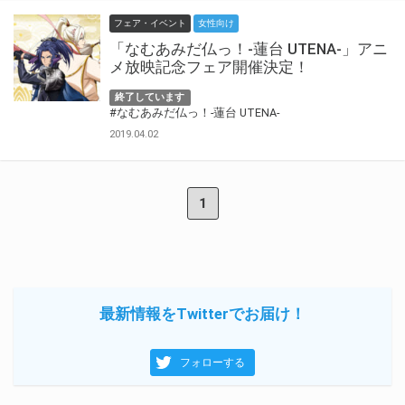
フェア・イベント
女性向け
「なむあみだ仏っ！-蓮台 UTENA-」アニ
メ放映記念フェア開催決定！
終了しています
#なむあみだ仏っ！-蓮台 UTENA-
2019.04.02
1
最新情報をTwitterでお届け！
フォローする