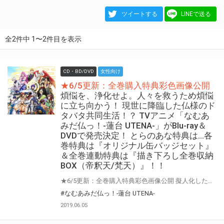
ツイートする
LINEで送る
全2件中 1〜2件目を表示
CD・BD/DVD
女性向け
★6/5更新：全巻購入特典彩色画像公開
煩悩を、浄化せよ。人々を救うため煩悩
に立ち向かう！ 現世に降臨した仏様のド
タバタ共同生活！？ TVアニメ「なむあ
みだ仏っ！-蓮台 UTENA-」がBlu-ray＆
DVDで発売決定！ とらのあな特典は…各
巻特典は『オリジナル缶バッジセット』
＆全巻連動特典は『描き下ろし全巻収納
BOX（帝釈天/梵天）』！！
★6/5更新：全巻購入特典彩色画像公開 擬人化した仏様の本格アクション＆ドタバタ日常系アニメ。 笑いあり、涙あり、イケメンありの仏擬人化エンターテインメント作品！ 2019年4月開始のTVアニメ『なむあみだ仏っ！-蓮台 UTENA-』がBlu-ray＆DVDで発売決定です！ 気になるとらのあな特典は、各巻特典として『オリジナル缶バッジセット』！ 全巻連動特典として『描き下ろし全巻収納BOX（帝釈天/梵天）』！！ 是非ともお早めに、とらのあな対象店舗でのご予約・ご購入をお待ちしております♪♪ 公式サイト https://namuami-utena-anime.com/
#なむあみだ仏っ！-蓮台 UTENA-
2019.06.05