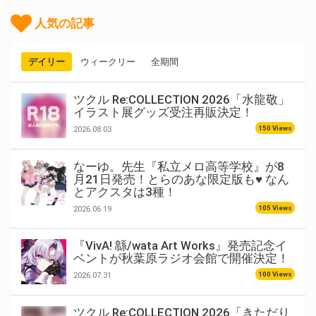
人気の記事
デイリー
ウィークリー
全期間
ツクル Re:COLLECTION 2026「水龍敬」
イラスト展グッズ受注再販決定！
150 Views
2026.08.03
なーゆ。先生『私立メロ高等学校』が8
月21日発売！とらのあな限定版も♥ なん
とアクスタは3種！
105 Views
2026.06.19
『VivA! 緜/wata Art Works』発売記念イ
ベントが秋葉原ラジオ会館で開催決定！
100 Views
2026.07.31
ツクル Re:COLLECTION 2026「きただり