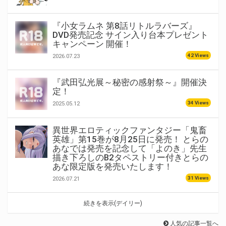
『小女ラムネ 第8話リトルラバーズ』
DVD発売記念 サイン入り台本プレゼント
キャンペーン 開催！
42 Views
2026.07.23
『武田弘光展～秘密の感射祭～』開催決
定！
34 Views
2025.05.12
異世界エロティックファンタジー「鬼畜
英雄」第15巻が8月25日に発売！ とらの
あなでは発売を記念して「よのき」先生
描き下ろしのB2タペストリー付きとらの
あな限定版を発売いたします！
31 Views
2026.07.21
続きを表示(デイリー)
人気の記事一覧へ