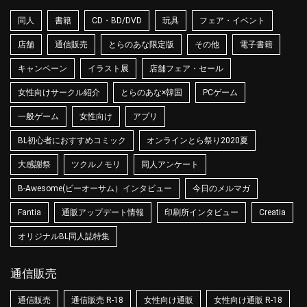
同人
書籍
CD・BD/DVD
玩具
フェア・イベント
店舗
通信販売
とらのあな限定版
その他
電子書籍
キャンペーン
イラスト展
店舗フェア・セール
女性向けサークル紹介
とらのあな×韓国
PCゲーム
一般ゲーム
女性向け
アプリ
BL初心者におすすめコミック
オンラインとら祭り2020夏
大感謝祭
ツクルノモリ
同人アンケート
B-Awesome(ビーオーサム）インタビュー
今日のメルマガ
Fantia
通販アップデート情報
印刷所インタビュー
Creatia
オリジナルBL同人誌特集
通信販売
通信販売
通信販売 R-18
女性向け通販
女性向け通販 R-18