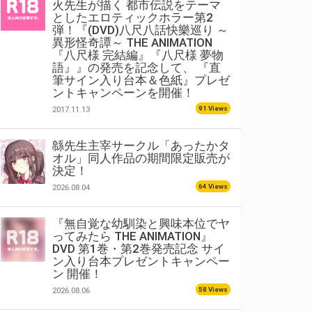
火先生が描く 都市伝説をテーマ
としたエロティックホラー第2
弾！『(DVD)八尺八話快樂巡り ～
異形怪奇譚～ THE ANIMATION
『八尺様 完結編』『八尺様 夢物
語』』の発売を記念して、 『直
筆サイン入り台本＆色紙』プレゼ
ントキャンペーンを開催！
91 Views
2017.11.13
緜先生主宰サークル「あったかタ
オル」同人作品の期間限定販売が
決定！
64 Views
2026.08.04
『無自覚な幼馴染と興味本位でヤ
ってみたら THE ANIMATION』
DVD 第1巻・第2巻発売記念 サイ
ン入り台本プレゼントキャンペー
ン 開催！
58 Views
2026.08.06