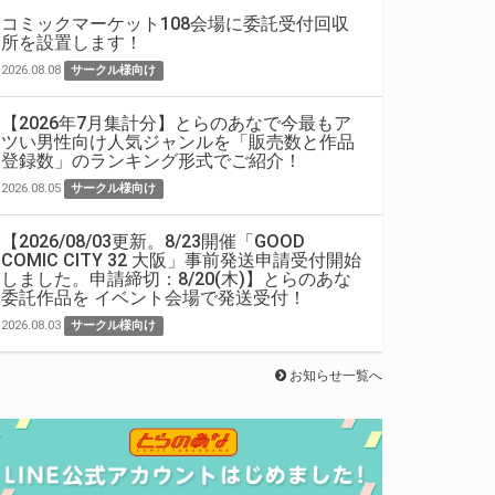
コミックマーケット108会場に委託受付回収
所を設置します！
2026.08.08
サークル様向け
【2026年7月集計分】とらのあなで今最もア
ツい男性向け人気ジャンルを「販売数と作品
登録数」のランキング形式でご紹介！
2026.08.05
サークル様向け
【2026/08/03更新。8/23開催「GOOD
COMIC CITY 32 大阪」事前発送申請受付開始
しました。申請締切：8/20(木)】とらのあな
委託作品を イベント会場で発送受付！
2026.08.03
サークル様向け
お知らせ一覧へ