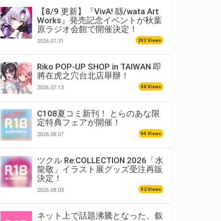
【8/9 更新】『VivA! 緜/wata Art
Works』発売記念イベントが秋葉
原ラジオ会館で開催決定！
203 Views
2026.07.31
Riko POP-UP SHOP in TAIWAN 即
將在虎之穴台北店舉辦！
98 Views
2026.07.13
C108夏コミ新刊！ とらのあな限
定特典フェアが開催！
94 Views
2026.08.07
ツクル Re:COLLECTION 2026「水
龍敬」イラスト展グッズ受注再販
決定！
92 Views
2026.08.03
ネット上で話題沸騰となった、叙