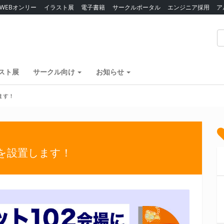
WEBオンリー
イラスト展
電子書籍
サークルポータル
エンジニア採用
ア
スト展
サークル向け
お知らせ
ます！
所を設置します！