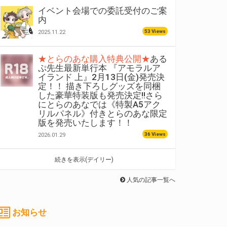
イベント会場での委託受付のご案
内
53 Views
2025.11.22
★とらのあな購入特典公開★
ある
ぷ先生最新単行本 『アモラルア
イランド 上』2月13日(金)発売決
定！！ 描き下ろしグッズを同梱
した豪華特装版も発売決定!!さら
にとらのあなでは《特製A5アク
リルパネル》付きとらのあな限定
版を発売いたします！！
36 Views
2026.01.29
続きを表示(デイリー)
人気の記事一覧へ
お知らせ