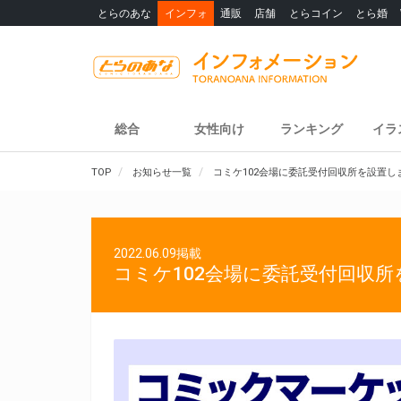
とらのあな
インフォ
通販
店舗
とらコイン
とら婚
総合
女性向け
ランキング
イラ
TOP
お知らせ一覧
コミケ102会場に委託受付回収所を設置し
2022.06.09掲載
コミケ102会場に委託受付回収