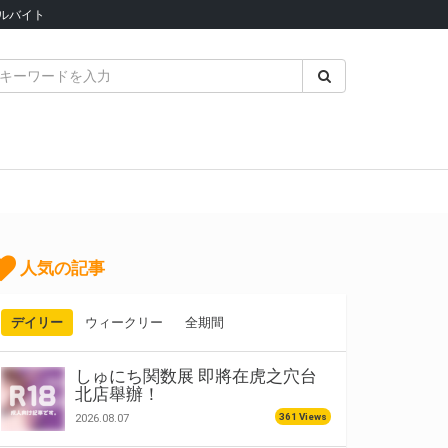
ルバイト
人気の記事
デイリー
ウィークリー
全期間
しゅにち関数展 即將在虎之穴台
北店舉辦！
361 Views
2026.08.07