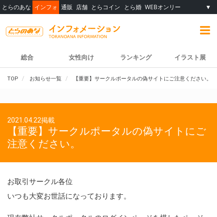
とらのあな
インフォ
通販
店舗
とらコイン
とら婚
WEBオンリー
▼
総合
女性向け
ランキング
イラスト展
TOP
お知らせ一覧
【重要】サークルポータルの偽サイトにご注意ください。
2021.04.22掲載
【重要】サークルポータルの偽サイトにご
注意ください。
お取引サークル各位
いつも大変お世話になっております。