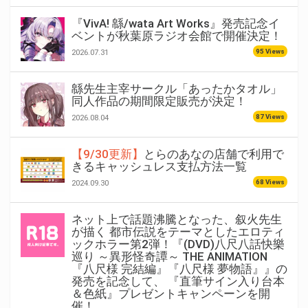
『VivA! 緜/wata Art Works』発売記念イ
ベントが秋葉原ラジオ会館で開催決定！
95 Views
2026.07.31
緜先生主宰サークル「あったかタオル」
同人作品の期間限定販売が決定！
87 Views
2026.08.04
【9/30更新】
とらのあなの店舗で利用で
きるキャッシュレス支払方法一覧
68 Views
2024.09.30
ネット上で話題沸騰となった、叙火先生
が描く 都市伝説をテーマとしたエロティ
ックホラー第2弾！『(DVD)八尺八話快樂
巡り ～異形怪奇譚～ THE ANIMATION
『八尺様 完結編』『八尺様 夢物語』』の
発売を記念して、 『直筆サイン入り台本
＆色紙』プレゼントキャンペーンを開
催！