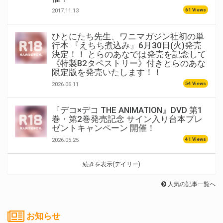
61 Views
2017.11.13
ひとにたち先生、ワニマガジン社初の単
行本 『えちち煮込み』6月30日(火)発売
決定！！ とらのあなでは発売を記念して
《特製B2タペストリー》付きとらのあな
限定版を発売いたします！！
54 Views
2026.06.11
『デコ×デコ THE ANIMATION』DVD 第1
巻・第2巻発売記念 サイン入り台本プレ
ゼントキャンペーン 開催！
41 Views
2026.05.25
続きを表示(デイリー)
人気の記事一覧へ
お知らせ