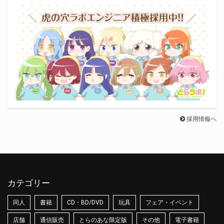
採用情報へ
カテゴリー
同人
書籍
CD・BD/DVD
玩具
フェア・イベント
店舗
通信販売
とらのあな限定版
その他
電子書籍