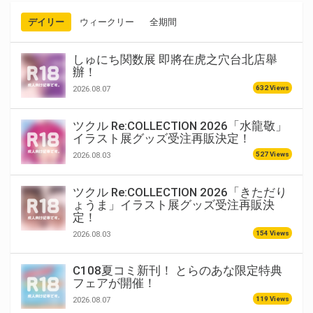
デイリー
ウィークリー
全期間
しゅにち関数展 即將在虎之穴台北店舉
辦！
632 Views
2026.08.07
ツクル Re:COLLECTION 2026「水龍敬」
イラスト展グッズ受注再販決定！
527 Views
2026.08.03
ツクル Re:COLLECTION 2026「きただり
ょうま」イラスト展グッズ受注再販決
定！
154 Views
2026.08.03
C108夏コミ新刊！ とらのあな限定特典
フェアが開催！
119 Views
2026.08.07