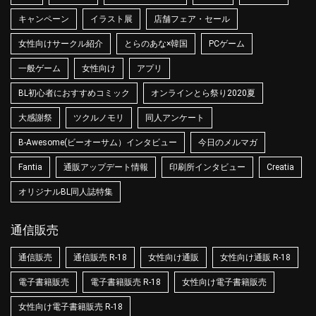
キャンペーン
イラスト展
店舗フェア・セール
女性向けサークル紹介
とらのあな×韓国
PCゲーム
一般ゲーム
女性向け
アプリ
BL初心者におすすめコミック
オンラインとら祭り2020夏
大感謝祭
ツクルノモリ
同人アンケート
B-Awesome(ビーオーサム）インタビュー
今日のメルマガ
Fantia
通販アップデート情報
印刷所インタビュー
Creatia
オリジナルBL同人誌特集
通信販売
通信販売
通信販売 R-18
女性向け通販
女性向け通販 R-18
電子書籍販売
電子書籍販売 R-18
女性向け電子書籍販売
女性向け電子書籍販売 R-18