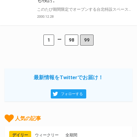
このたび期間限定でオープンする台北特設スペースは、「とらのあな」の最も強みとする同人誌の取り扱いを中心に、日本のオタクグッズを台湾国内で手に入れることができるイベント会場です。 台湾では今、日本のアニメ、漫画などを題材とした作品を発表する現地のクリエイターやコスプレイヤーの数が年々増加し、現地の同人イベントが定期的に行われるなど、日本に勝るとも劣らない独自のオタク文化が盛り上がっています。 とらのあなは数年前から、台湾の様々なユーザーの方々より熱心なラブコールを受けており、とらのあなとしても海外のレベルの高いクリエイターを日本に紹介し逆輸入したい、その為にもいつかぜひ出店したいと考えておりました。 今回ついにその想いが実を結び、来る2018年1月に、期間限定でのとらのあな台北特設スペースのオープンと、2018年の台湾への新規店舗の出店が検討される運びとなりました。 まずはぜひ1月に台北特設スペースへお立ち寄りいただき、とらのあなの魅力をご体感ください。 とらのあなでは今後も幅広いジャンルでのクリエイター支援を進め、世界に誇る「アキバカルチャー」を、秋葉原のみにとどまらず国内外に向けても発信し、全てのクリエイターの創作活動支援及び環境整備など、ユメ（ノ）ソラグループにしかできない独自の価値創造に取り組んで参ります。
2000.12.28
1
98
99
最新情報をTwitterでお届け！
フォローする
人気の記事
デイリー
ウィークリー
全期間