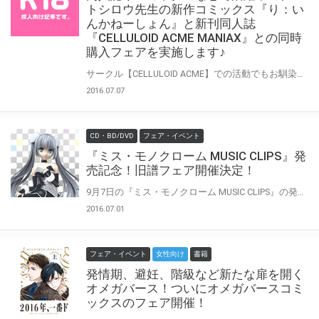
トシロウ先生の新作コミックス『り：い
んかねーしょん』と新刊同人誌
『CELLULOID ACME MANIAX』との同時
購入フェアを実施します♪
サークル【CELLULOID ACME】での活動でもお馴染み、チバトシロウ先生の最新単行本『り：いんかねーしょん』と、とらのあな専売の同人誌新刊『CELLULOID ACME MANIAX』が7月30日に同時発売致します！同時発売を記念して、とらのあなではチバトシロウ先生描き下ろしブックカバーが貰える同時購入フェアを実施いたします♪
2016.07.07
CD・BD/DVD
フェア・イベント
『ミス・モノクローム MUSIC CLIPS』発
売記念！旧譜フェア開催決定！
9月7日の『ミス・モノクローム MUSIC CLIPS』の発売を記念して、旧譜フェアの開催が決定しました！対象店舗にて対象商品をお買い上げの方に、先着で『ミス・モノクローム撮り下ろし特製A4クリアファイル』をプレゼント♪是非とも、とらのあな対象店舗にて、お買い求めください♪
2016.07.01
フェア・イベント
女性向け
書籍
発情期、避妊、階級など新たな扉を開く
オメガバース！ついにオメガバースコミ
ックスのフェア開催！