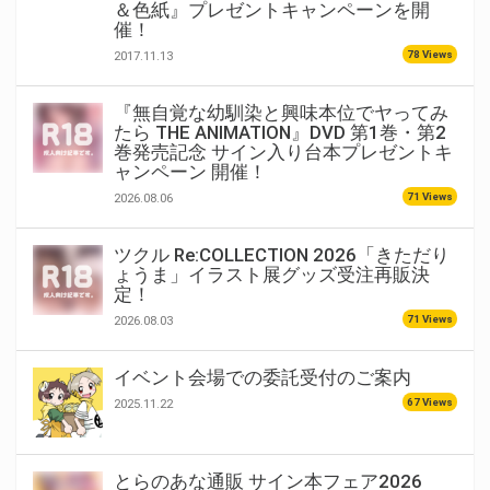
＆色紙』プレゼントキャンペーンを開
催！
78 Views
2017.11.13
『無自覚な幼馴染と興味本位でヤってみ
たら THE ANIMATION』DVD 第1巻・第2
巻発売記念 サイン入り台本プレゼントキ
ャンペーン 開催！
71 Views
2026.08.06
ツクル Re:COLLECTION 2026「きただり
ょうま」イラスト展グッズ受注再販決
定！
71 Views
2026.08.03
イベント会場での委託受付のご案内
67 Views
2025.11.22
とらのあな通販 サイン本フェア2026