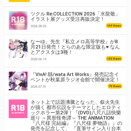
ツクル Re:COLLECTION 2026「水龍敬」
イラスト展グッズ受注再販決定！
149 Views
2026.08.03
なーゆ。先生『私立メロ高等学校』が8
月21日発売！とらのあな限定版も♥ なん
とアクスタは3種！
103 Views
2026.06.19
『VivA! 緜/wata Art Works』発売記念イ
ベントが秋葉原ラジオ会館で開催決定！
79 Views
2026.07.31
ネット上で話題沸騰となった、叙火先生
が描く 都市伝説をテーマとしたエロティ
ックホラー第2弾！『(DVD)八尺八話快樂
巡り ～異形怪奇譚～ THE ANIMATION
『八尺様 完結編』『八尺様 夢物語』』の
発売を記念して、 『直筆サイン入り台本