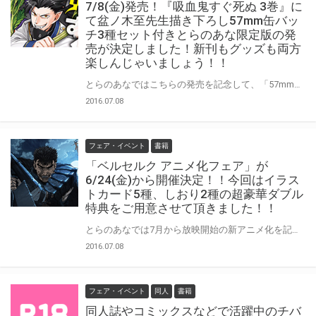
7/8(金)発売！『吸血鬼すぐ死ぬ 3巻』に
て盆ノ木至先生描き下ろし57mm缶バッ
チ3種セット付きとらのあな限定版の発
売が決定しました！新刊もグッズも両方
楽しんじゃいましょう！！
とらのあなではこちらの発売を記念して、「57mm缶バッチ」3種セットが付録となった“とらのあな限定版”をご用意させて頂きました！！盆ノ木至先生から特別に描き下ろして頂いた、[ロナルド・ドラルク・ジョン]のイラストをでっかく収めた、とっても豪華な付録となっております！とらのあな限定版は限られておりますので予約を含め是非ともお早めにお求めください！！
2016.07.08
フェア・イベント
書籍
「ベルセルク アニメ化フェア」が
6/24(金)から開催決定！！今回はイラス
トカード5種、しおり2種の超豪華ダブル
特典をご用意させて頂きました！！
とらのあなでは7月から放映開始の新アニメ化を記念して「ベルセルク アニメ化フェア」を6/24(金)から開催いたします！今回のフェア特典は「特製イラストカード5種」、「特製しおり 2種」の計7種類！超豪華特典にてすこぶる充実の内容となっております！！ど、どのイラストもカッコよすぎる・・・！！こちらをきっかけにとらのあなでお求め頂き全種類をコンプリートしちゃいましょう！特典は数が限られておりますので、是非ともお早めにお求めください！！
2016.07.08
フェア・イベント
同人
書籍
同人誌やコミックスなどで活躍中のチバ