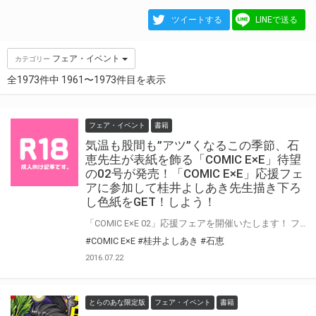
ツイートする
LINEで送る
フェア・イベント
カテゴリー
全1973件中 1961〜1973件目を表示
フェア・イベント
書籍
気温も股間も”アツ”くなるこの季節、石
恵先生が表紙を飾る「COMIC E×E」待望
の02号が発売！「COMIC E×E」応援フェ
アに参加して桂井よしあき先生描き下ろ
し色紙をGET！しよう！
「COMIC E×E 02」応援フェアを開催いたします！ フェア開催期間中、「COMIC E×E 02」とジーオーティーより刊行されているコミックを 同時にご購入いただいたお客様に、なんと本フェアのために桂井よしあき先生が 描き下ろした色紙をプレゼントしちゃいます♪ ぜひ「COMIC E×E」応援フェアに参加して、色紙をGETしよう！
#COMIC E×E
#桂井よしあき
#石恵
2016.07.22
とらのあな限定版
フェア・イベント
書籍