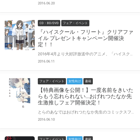
2016.06.20
CD・BD/DVD
フェア・イベント
『ハイスクール・フリート』クリアファ
イル プレゼントキャンペーン開催決
定！！
2016年4月より大好評放送中のアニメ、「ハイスクール・フリート」のクリアファイルプレゼントキャンペーンが決定しました！ 『ハイスクール・フリート』関連商品を2,000円以上ご購入されたお客様に先着で、 クリアファイル3種のうちからランダムで1種をプレゼント♪ 是非この機会に、とらのあな対象店舗にてご購入ください！！
2016.06.11
フェア・イベント
女性向け
書籍
【特典画像を公開！】一度名前をきいた
らもう忘れられない…おげれつたなか先
生激推しフェア開催決定！
とらのあなではおげれつたなか先生のコミックスフェアを開催しちゃいます♡期間中におげれつ先生のコミックスを購入すると、表紙イラストのポストカードをプレゼント！この夏はこれで暑中見舞い描くっきゃないかも！？宛名面には、きゃわわ～?なクマえもんも登場ですよ～。この機会をお見逃しなく！
2016.06.10
フェア・イベント
女性向け
書籍