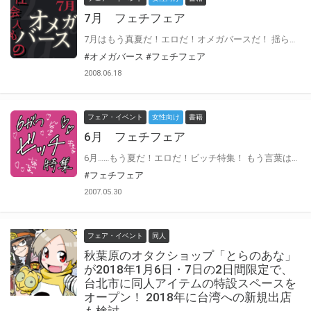
7月 フェチフェア
7月はもう真夏だ！エロだ！オメガバースだ！ 揺らぐ理性と高まる本能……心と身体が求めてる！ わたしたちも素晴らしいBLを求めてる！！！～完熟♡社会人編～ 出版社担当様の激推しタイトルをピックアップ！ ピックアップタイトルは、期間中はポストカードの特典付き♡ 通信販売ページにいくと、各社担当様からの熱いコメントが全文読めますので ぜひ気になるタイトルを見つけに行きましょうっ！ ラインナップはこちらっ♪ div.post-date {visibility: hidden;}div.post-date:after {content:'2018.06.29';visibility: visible;display: block;}
#オメガバース
#フェチフェア
2008.06.18
フェア・イベント
女性向け
書籍
6月 フェチフェア
6月……もう夏だ！エロだ！ビッチ特集！ もう言葉はいらない。ビッチここに集まれり！！！！ 出版社担当様の激推しビッチちゃん♡のいるタイトルをピックアップ！ ピックアップタイトルは、期間中はポストカードの特典付き！ 通信販売ページにいくと、各社担当様からの熱いコメントが全文読めますので ぜひ気になるビッチちゃんを見つけに行きましょうっ！ ラインナップはこちらっ♡ div.post-date {visibility: hidden;}div.post-date:after {content:'2018.05.30';visibility: visible;display: block;}
#フェチフェア
2007.05.30
フェア・イベント
同人
秋葉原のオタクショップ「とらのあな」
が2018年1月6日・7日の2日間限定で、
台北市に同人アイテムの特設スペースを
オープン！ 2018年に台湾への新規出店
も検討。