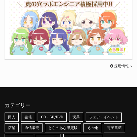
採用情報へ
カテゴリー
同人
書籍
CD・BD/DVD
玩具
フェア・イベント
店舗
通信販売
とらのあな限定版
その他
電子書籍