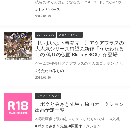
彼らのゆくえはどうなるの！？α、Ω、β。つがいや運命の相手、発情など……生まれながらの運命に翻弄されながら手に取った相手は…！？発情期、避妊、階級など新たな扉を開くオメガバース、ついに単独の「オメガバースコミックスフェア」開催！
#オメガバース
2016.06.29
CD・BD/DVD
フェア・イベント
【いよいよ下巻発売！】アクアプラスの
大人気シリーズ待望の新作『うたわれる
もの 偽りの仮面 Blu-ray BOX』が登場！
ゲーム製作会社アクアプラスの大人気コンテンツ「うたわれるもの」シリーズ待望の新作がゲーム・TVアニメと同時展開。およそ10年の歳月を経た、新たな物語にご注目ください。
#うたわれるもの
2016.06.28
フェア・イベント
「ボクとみさき先生」原画オークション
出品予定一覧
※掲載画像は現物をスキャンしたものです。 ※入札登録時にこちらのカット№を入札記入していただきます。 ※原画にはしわや軽微な汚れ等がある場合があります。 ※原画には必要に応じて修正を入れさせて頂いております。 ※出品物に動画は含まれません。 div.post-date{visibility:hidden;}
#ボクとみさき先生
#原画オークション