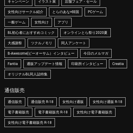
キャンペーン
イラスト展
店舗フェア・セール
女性向けサークル紹介
とらのあな×韓国
PCゲーム
一般ゲーム
女性向け
アプリ
BL初心者におすすめコミック
オンラインとら祭り2020夏
大感謝祭
ツクルノモリ
同人アンケート
B-Awesome(ビーオーサム）インタビュー
今日のメルマガ
Fantia
通販アップデート情報
印刷所インタビュー
Creatia
オリジナルBL同人誌特集
通信販売
通信販売
通信販売 R-18
女性向け通販
女性向け通販 R-18
電子書籍販売
電子書籍販売 R-18
女性向け電子書籍販売
女性向け電子書籍販売 R-18