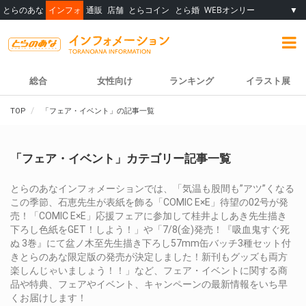
とらのあな
インフォ
通販
店舗
とらコイン
とら婚
WEBオンリー
▼
総合
女性向け
ランキング
イラスト展
TOP
「フェア・イベント」の記事一覧
「フェア・イベント」カテゴリー記事一覧
とらのあなインフォメーションでは、「気温も股間も”アツ”くなる
この季節、石恵先生が表紙を飾る「COMIC E×E」待望の02号が発
売！「COMIC E×E」応援フェアに参加して桂井よしあき先生描き
下ろし色紙をGET！しよう！」や「7/8(金)発売！『吸血鬼すぐ死
ぬ 3巻』にて盆ノ木至先生描き下ろし57mm缶バッチ3種セット付
きとらのあな限定版の発売が決定しました！新刊もグッズも両方
楽しんじゃいましょう！！」など、フェア・イベントに関する商
品や特典、フェアやイベント、キャンペーンの最新情報をいち早
くお届けします！