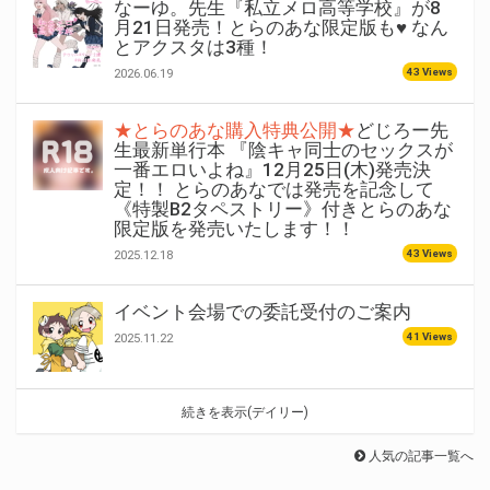
なーゆ。先生『私立メロ高等学校』が8
月21日発売！とらのあな限定版も♥ なん
とアクスタは3種！
43 Views
2026.06.19
★とらのあな購入特典公開★
どじろー先
生最新単行本 『陰キャ同士のセックスが
一番エロいよね』12月25日(木)発売決
定！！ とらのあなでは発売を記念して
《特製B2タペストリー》付きとらのあな
限定版を発売いたします！！
43 Views
2025.12.18
イベント会場での委託受付のご案内
41 Views
2025.11.22
続きを表示(デイリー)
人気の記事一覧へ