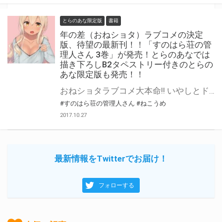
とらのあな限定版
書籍
年の差（おねショタ）ラブコメの決定
版、待望の最新刊！！「すのはら荘の管
理人さん 3巻」が発売！とらのあなでは
描き下ろしB2タペストリー付きのとらの
あな限定版も発売！！
おねショタラブコメ大本命!! いやしとドキドキがたっぷりで、 ついつい管理人さんに甘えたくなっちゃう年の差（おねショタ）ラブコメ決定版、 「すのはら荘の管理人さん」最新第3巻が発売です！！！ とらのあなでは発売を記念して、 ねこうめ先生描き下ろしのB2タペストリーが付いた、 とらのあな限定版をご用意しました！ 本作品の限定版はなくなり次第販売終了となりますので、お早めにお求め下さい！！
#すのはら荘の管理人さん
#ねこうめ
2017.10.27
最新情報をTwitterでお届け！
フォローする