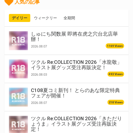
人気の記事
デイリー
ウィークリー
全期間
しゅにち関数展 即將在虎之穴台北店舉
辦！
1169 Views
2026.08.07
ツクル Re:COLLECTION 2026「水龍敬」
イラスト展グッズ受注再販決定！
493 Views
2026.08.03
C108夏コミ新刊！ とらのあな限定特典
フェアが開催！
218 Views
2026.08.07
ツクル Re:COLLECTION 2026「きただり
ょうま」イラスト展グッズ受注再販決
定！