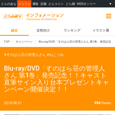
とらのあな
インフォ
通販
店舗
とらコイン
とら婚
WEBオンリー
▼
総合
女性向け
ランキング
イラスト展
TOP
キャンペーン
Blu-ray/DVD「すのはら荘の管理人さん 第1巻」発
#すのはら荘の管理人さん
#ねこうめ
Blu-ray/DVD「すのはら荘の管理人
さん 第1巻」発売記念！！キャスト
直筆サイン入り台本プレゼントキャ
ンペーン開催決定！！
2018.08.31
994
Views