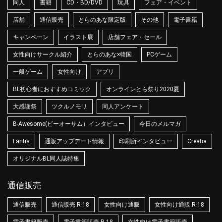
同人
書籍
CD・BD/DVD
玩具
フェア・イベント
店舗
通信販売
とらのあな限定版
その他
電子書籍
キャンペーン
イラスト展
店舗フェア・セール
女性向けサークル紹介
とらのあな×韓国
PCゲーム
一般ゲーム
女性向け
アプリ
BL初心者におすすめコミック
オンラインとら祭り2020夏
大感謝祭
ツクルノモリ
同人アンケート
B-Awesome(ビーオーサム）インタビュー
今日のメルマガ
Fantia
通販アップデート情報
印刷所インタビュー
Creatia
オリジナルBL同人誌特集
通信販売
通信販売
通信販売 R-18
女性向け通販
女性向け通販 R-18
電子書籍販売
電子書籍販売 R-18
女性向け電子書籍販売