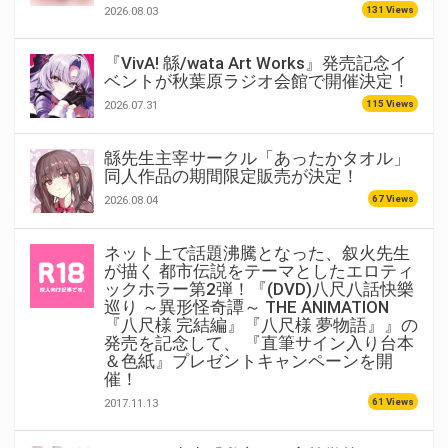
131 Views
2026.08.03
『VivA! 緜/wata Art Works』発売記念イ
ベントが秋葉原ラジオ会館で開催決定！
115 Views
2026.07.31
緜先生主宰サークル「あったかタオル」
同人作品の期間限定販売が決定！
67 Views
2026.08.04
ネット上で話題沸騰となった、叙火先生
が描く 都市伝説をテーマとしたエロティ
ックホラー第2弾！『(DVD)八尺八話快樂
巡り ～異形怪奇譚～ THE ANIMATION
『八尺様 完結編』『八尺様 夢物語』』の
発売を記念して、 『直筆サイン入り台本
＆色紙』プレゼントキャンペーンを開
催！
61 Views
2017.11.13