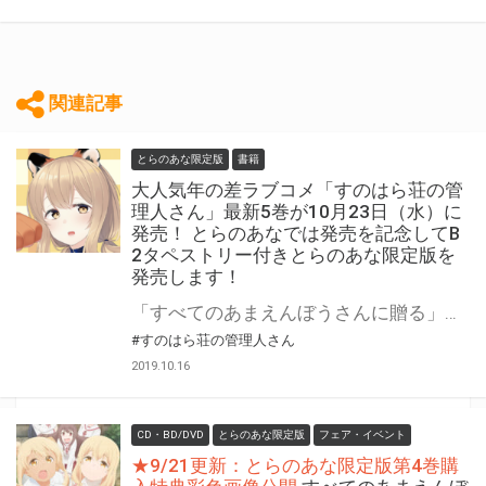
関連記事
とらのあな限定版
書籍
大人気年の差ラブコメ「すのはら荘の管
理人さん」最新5巻が10月23日（水）に
発売！ とらのあなでは発売を記念してB
2タペストリー付きとらのあな限定版を
発売します！
「すべてのあまえんぼうさんに贈る」大人気年の差ラブコメ「すのはら荘の管理人さん」 最新5巻が10月23日（水）に発売！ バイノーラルドラマCD付特装版も同時発売です！ とらのあなでは最新巻の発売を記念して「B2タペストリー付きとらのあな限定版」を発売いたします。 是非この機会にお買い求めください！
#すのはら荘の管理人さん
2019.10.16
CD・BD/DVD
とらのあな限定版
フェア・イベント
★9/21更新：とらのあな限定版第4巻購