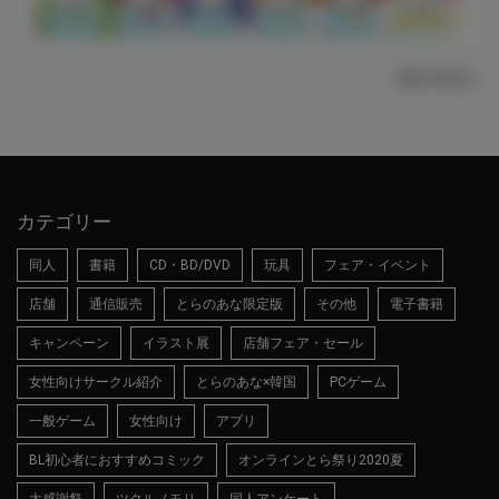
採用情報へ
カテゴリー
同人
書籍
CD・BD/DVD
玩具
フェア・イベント
店舗
通信販売
とらのあな限定版
その他
電子書籍
キャンペーン
イラスト展
店舗フェア・セール
女性向けサークル紹介
とらのあな×韓国
PCゲーム
一般ゲーム
女性向け
アプリ
BL初心者におすすめコミック
オンラインとら祭り2020夏
大感謝祭
ツクルノモリ
同人アンケート