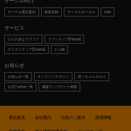
サークル向け
サークル委託案内
新規登録
サークルポータル
Q&A
サービス
とらのあなクラフト
ファンティア[Fantia]
クリエイティア[Creatia]
とら婚
お知らせ
お知らせ一覧
オンラインマガジン
虎々ちゃんネル☆
公式Twitter一覧
通販アップデート情報
委託販売
会社案内
広告のご案内
採用情報