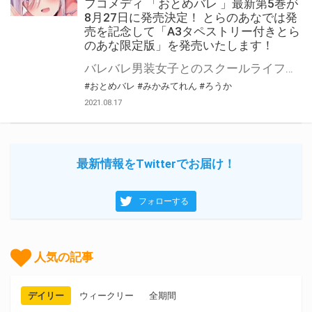
フコメディ 「おとめバレ 」最新第5巻が
8月27日に発売決定！ とらのあなでは発
売を記念して「A3タペストリー付きとら
のあな限定版」を発売いたします！
バレバレ男装女子とのスクールライフコメディ第5巻！ コミックキューン誌上で大人気のバレバレ男装女子とのちょっぴりエッチなスクールライフコメディ「おとめバレ」第5巻が2021年8月27日に発売！ 第5巻の発売を記念してとらのあなでは引き続き「A3タペストリー付きとらのあな限定版」を発売いたします。 イラストは「ろうか」先生の描き下ろし！ 是非この機会にお買い求めください！
#おとめバレ
#みかみてれん
#ろうか
2021.08.17
最新情報をTwitterでお届け！
フォローする
人気の記事
デイリー
ウィークリー
全期間