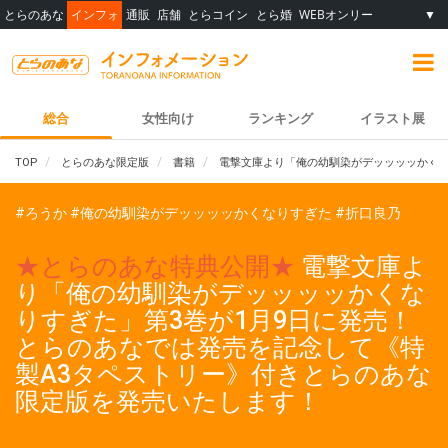
とらのあな
インフォ
通販
店舗
とらコイン
とら婚
WEBオンリー
▼
総合
女性向け
ランキング
イラスト展
TOP
とらのあな限定版
書籍
電撃文庫より「俺の幼馴染がデッッッッかくな
#ろうか
#俺の幼馴染がデッッッッかくなりすぎた
#折口良乃
★とらのあな特典公開★
電撃文庫よ
り「俺の幼馴染がデッッッッかくな
りすぎた」第3巻が1月9日に発売！
とらのあなでは発売を記念して《特
製A3タペストリー》付きとらのあな
限定版を発売いたします！