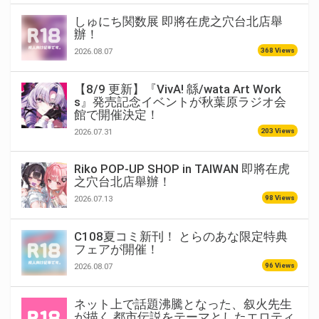
しゅにち関数展 即將在虎之穴台北店舉
辦！
368 Views
2026.08.07
【8/9 更新】『VivA! 緜/wata Art Work
s』発売記念イベントが秋葉原ラジオ会
館で開催決定！
203 Views
2026.07.31
Riko POP-UP SHOP in TAIWAN 即將在虎
之穴台北店舉辦！
98 Views
2026.07.13
C108夏コミ新刊！ とらのあな限定特典
フェアが開催！
96 Views
2026.08.07
ネット上で話題沸騰となった、叙火先生
が描く 都市伝説をテーマとしたエロティ