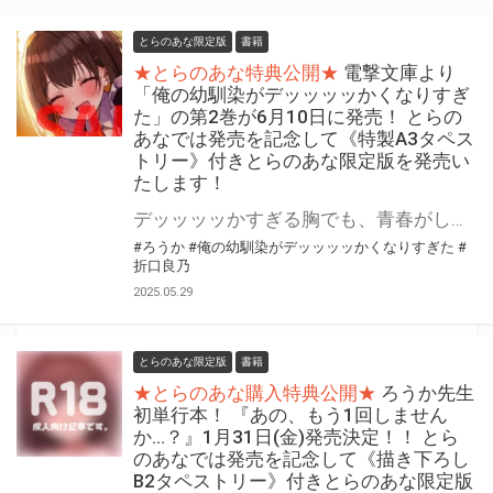
とらのあな限定版
書籍
★とらのあな特典公開★
電撃文庫より
「俺の幼馴染がデッッッッかくなりすぎ
た」の第2巻が6月10日に発売！ とらの
あなでは発売を記念して《特製A3タペス
トリー》付きとらのあな限定版を発売い
たします！
デッッッッかすぎる胸でも、青春がしたい！ ドキドキの文化祭編！ 「俺の幼馴染がデッッッッかくなりすぎた」の第2巻が6月10日(火)に発売！ とらのあなでは発売を記念して「特製A3タペストリー」付きとらのあな限定版を発売いたします。 とらのあな限定版は数量限定となりますので是非お早めにお求めください！
#ろうか
#俺の幼馴染がデッッッッかくなりすぎた
#
折口良乃
2025.05.29
とらのあな限定版
書籍
★とらのあな購入特典公開★
ろうか先生
初単行本！ 『あの、もう1回しません
か…？』1月31日(金)発売決定！！ とら
のあなでは発売を記念して《描き下ろし
B2タペストリー》付きとらのあな限定版