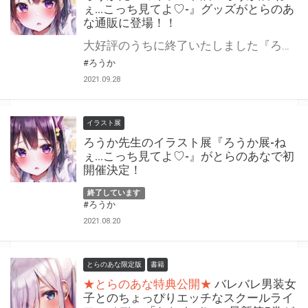
ぇ…こっち見てよ♡-』グッズがとらのあ
な通販に登場！！
大好評のうちに終了いたしました『ろうか展-ねぇ…こっち見てよ♡-』のグッズがとらのあな通販に登場！！ 会場にお越しいただけなかった方、お買い逃がしのあった方、この機会をぜひお見逃しなく♪
#ろうか
2021.09.28
イラスト展
ろうか先生のイラスト展『ろうか展-ね
ぇ…こっち見てよ♡-』がとらのあなで初
開催決定！
終了しています
#ろうか
2021.08.20
とらのあな限定版
書籍
★とらのあな特典公開★
バレバレ男装女
子とのちょっぴりエッチなスクールライ