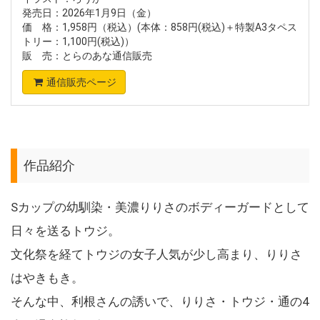
発売日：2026年1月9日（金）
価 格：1,958円（税込）(本体：858円(税込)＋特製A3タペス
トリー：1,100円(税込)）
販 売：とらのあな通信販売
通信販売ページ
作品紹介
Sカップの幼馴染・美濃りりさのボディーガードとして
日々を送るトウジ。
文化祭を経てトウジの女子人気が少し高まり、りりさ
はやきもき。
そんな中、利根さんの誘いで、りりさ・トウジ・通の4