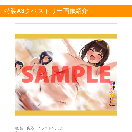
特製A3タペストリー画像紹介
著/折口良乃 イラスト/ろうか