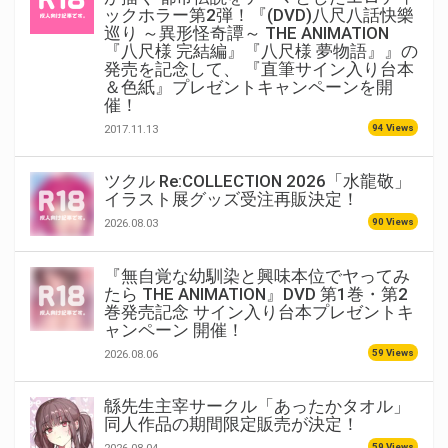
ックホラー第2弾！『(DVD)八尺八話快樂
巡り ～異形怪奇譚～ THE ANIMATION
『八尺様 完結編』『八尺様 夢物語』』の
発売を記念して、 『直筆サイン入り台本
＆色紙』プレゼントキャンペーンを開
催！
94 Views
2017.11.13
ツクル Re:COLLECTION 2026「水龍敬」
イラスト展グッズ受注再販決定！
90 Views
2026.08.03
『無自覚な幼馴染と興味本位でヤってみ
たら THE ANIMATION』DVD 第1巻・第2
巻発売記念 サイン入り台本プレゼントキ
ャンペーン 開催！
59 Views
2026.08.06
緜先生主宰サークル「あったかタオル」
同人作品の期間限定販売が決定！
59 Views