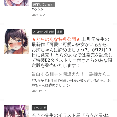
終了しています
#ろうか
2022.06.21
とらのあな限定版
書籍
★とらのあな特典公開★
上月 司先生の
最新作「可愛い可愛い彼女がいるから、
お姉ちゃんは諦めましょう?」が12月10
日に発売！ とらのあなでは発売を記念し
て特製B2タペストリー付きとらのあな限
定版を発売いたします！
告白する相手を間違えた！ 誤爆から始まるこの恋の行方は予測不能！？ 上月 司先生の最新作「可愛い可愛い彼女がいるから、お姉ちゃんは諦めましょう?」が電撃文庫より発売決定！ とらのあなでは発売を記念して《特製B2タペストリー》とらのあな限定版を発売いたします。 とらのあな限定版の数は限られていますので是非お早めにお求めください！
#ろうか
#上月司
#可愛い可愛い彼女がいるから、お
姉ちゃんは諦めましょう?
2021.12.07
イラスト展
ろうか先生のイラスト展『ろうか展-ね