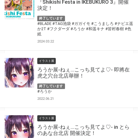
『Shikishi Festa in IKEBUKURO 3』開催
決定！
終了しています
#BLADE
#TAG池袋
#ガガイモ
#こうましろ
#ナビエ遥
か2T
#フクダーダ
#ろうか
#和遥キナ
#皆村春樹
#色
紙
2024.03.22
イラスト展
ろうか展-ねぇ…こっち見てよ♡- 即將在
虎之穴台北店舉辦！
終了しています
#ろうか
2022.06.21
イラスト展
ろうか展-ねぇ…こっち見てよ♡- in とら
のあな台北店 開催決定！