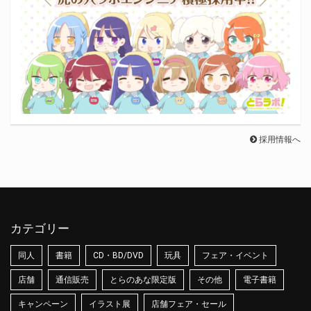
採用情報へ
カテゴリー
同人
書籍
CD・BD/DVD
玩具
フェア・イベント
店舗
通信販売
とらのあな限定版
その他
電子書籍
キャンペーン
イラスト展
店舗フェア・セール