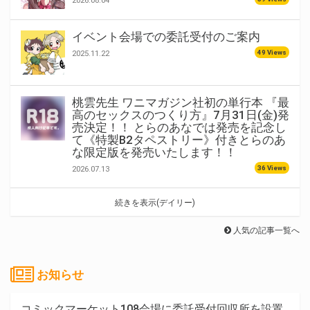
2026.08.04
イベント会場での委託受付のご案内
49 Views
2025.11.22
桃雲先生 ワニマガジン社初の単行本 『最
高のセックスのつくり方』7月31日(金)発
売決定！！ とらのあなでは発売を記念し
て《特製B2タペストリー》付きとらのあ
な限定版を発売いたします！！
36 Views
2026.07.13
続きを表示(デイリー)
人気の記事一覧へ
お知らせ
コミックマーケット108会場に委託受付回収所を設置