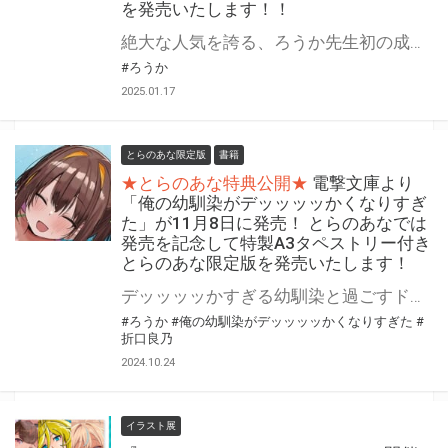
を発売いたします！！
絶大な人気を誇る、ろうか先生初の成年コミックスがここに爆誕!! 『あの、もう1回しませんか…？』が1月31日(金)に発売！！！ とらのあなでは 『あの、もう1回しませんか…？』発売を記念して、 《描き下ろしB2タペストリー》付きとらのあな限定版をご用意しました！！ お買い逃しのないよう、是非お求めください！
#ろうか
2025.01.17
とらのあな限定版
書籍
★とらのあな特典公開★
電撃文庫より
「俺の幼馴染がデッッッッかくなりすぎ
た」が11月8日に発売！ とらのあなでは
発売を記念して特製A3タペストリー付き
とらのあな限定版を発売いたします！
デッッッッかすぎる幼馴染と過ごすドタバタラブコメディ！ 電撃文庫より 『俺の幼馴染がデッッッッかくなりすぎた』が11月8日(金)に発売！ とらのあなでは発売を記念して「特製A3タペストリー付き」とらのあな限定版を発売いたします。 とらのあな限定版の数は限られていますので是非お早めにお求めください！
#ろうか
#俺の幼馴染がデッッッッかくなりすぎた
#
折口良乃
2024.10.24
イラスト展