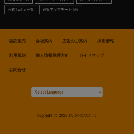
公式Twitter一覧
通販アップデート情報
委託販売
会社案内
広告のご案内
採用情報
利用規約
個人情報保護方針
ガイドマップ
お問合せ
Copyright
2026 TORANOANA Inc.