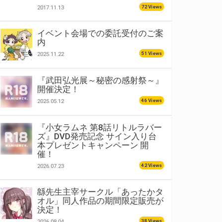
72 Views
2017.11.13
イベント会場での委託受付のご案
内
51 Views
2025.11.22
『武田弘光展～秘密の感射祭～』
開催決定！
46 Views
2025.05.12
『小女ラムネ 第8話リトルラバー
ズ』DVD発売記念 サイン入り台
本プレゼントキャンペーン 開
催！
42 Views
2026.07.23
緜先生主宰サークル「あったかタ
オル」同人作品の期間限定販売が
決定！
38 Views
2026.08.04