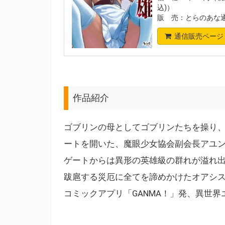
込)）
販 売：とらのあな
通信販売ページ
作品紹介
ゴブリンの母としてゴブリンたちを操り
ートを開いた、魔眼少女協会副会長アユ
ゲートからは異形の英雄級の群れが溢れ
跋扈する災厄に全てを諦めかけたオアシス
コミックアプリ「GANMA！」発、異世