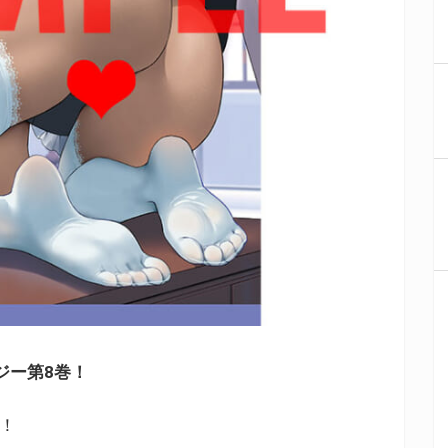
ジー第8巻！
売！