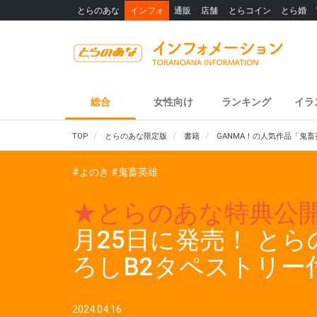
とらのあな
インフォ
通販
店舗
とらコイン
とら婚
総合
女性向け
ランキング
イラ
TOP
とらのあな限定版
書籍
GANMA！の人気作品「鬼
#よのき
#鬼畜英雄
★とらのあな特典公
月25日に発売！ と
ろしB2タペストリ
2024.04.16