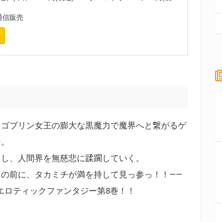
通信販売
、ゴブリン女王の膨大な黒魔力で魔界へと繋がるゲ
ン。
出し、人間界を無慈悲に蹂躙していく。
の前に、タカミチが満を持して見っ参っ！！――
界エロティックファンタジー第8巻！！