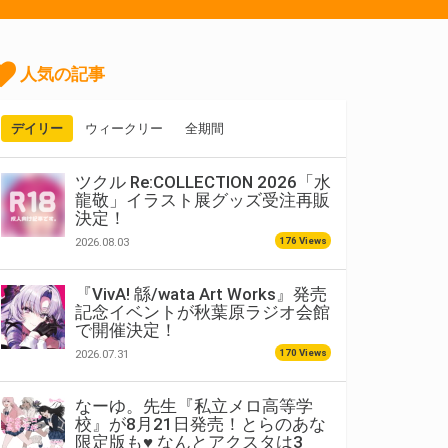
人気の記事
デイリー
ウィークリー
全期間
ツクル Re:COLLECTION 2026「水
龍敬」イラスト展グッズ受注再販
決定！
176 Views
2026.08.03
『VivA! 緜/wata Art Works』発売
記念イベントが秋葉原ラジオ会館
で開催決定！
170 Views
2026.07.31
なーゆ。先生『私立メロ高等学
校』が8月21日発売！とらのあな
限定版も♥ なんとアクスタは3