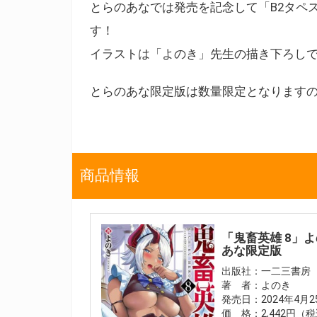
とらのあなでは発売を記念して「B2タペ
す！
イラストは「よのき」先生の描き下ろし
とらのあな限定版は数量限定となります
商品情報
「鬼畜英雄 8」
あな限定版
出版社：一二三書房
著 者：よのき
発売日：2024年4月
価 格：2,442円（税