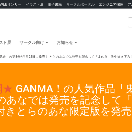
WEBオンリー
イラスト展
電子書籍
サークルポータル
エンジニア採用
ア
スト展
サークル向け
お知らせ
畜英雄」の第8巻が4月25日に発売！ とらのあなでは発売を記念して「よのき」先生描き下
開★
GANMA！の人気作品「
らのあなでは発売を記念して
ー付きとらのあな限定版を発