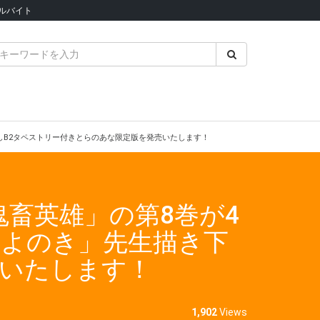
ルバイト
ろしB2タペストリー付きとらのあな限定版を発売いたします！
鬼畜英雄」の第8巻が4
「よのき」先生描き下
売いたします！
1,902
Views