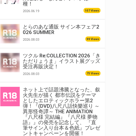
種！
107 Views
2026.06.19
とらのあな通販 サイン本フェア2
026 SUMMER
99 Views
2026.08.03
ツクル Re:COLLECTION 2026「き
ただりょうま」イラスト展グッズ
受注再販決定！
75 Views
2026.08.03
ネット上で話題沸騰となった、叙
火先生が描く 都市伝説をテーマ
としたエロティックホラー第2
弾！『(DVD)八尺八話快樂巡り ～
異形怪奇譚～ THE ANIMATION
『八尺様 完結編』『八尺様 夢物
語』』の発売を記念して、 『直
筆サイン入り台本＆色紙』プレゼ
ントキャンペーンを開催！