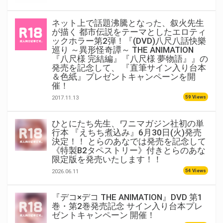
ネット上で話題沸騰となった、叙火先生
が描く 都市伝説をテーマとしたエロティ
ックホラー第2弾！『(DVD)八尺八話快樂
巡り ～異形怪奇譚～ THE ANIMATION
『八尺様 完結編』『八尺様 夢物語』』の
発売を記念して、 『直筆サイン入り台本
＆色紙』プレゼントキャンペーンを開
催！
59 Views
2017.11.13
ひとにたち先生、ワニマガジン社初の単
行本 『えちち煮込み』6月30日(火)発売
決定！！ とらのあなでは発売を記念して
《特製B2タペストリー》付きとらのあな
限定版を発売いたします！！
54 Views
2026.06.11
『デコ×デコ THE ANIMATION』DVD 第1
巻・第2巻発売記念 サイン入り台本プレ
ゼントキャンペーン 開催！