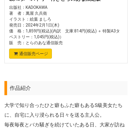
出版社：KADOKAWA
著 者：萬屋 久兵衛
イラスト：絵葉 ましろ
発売日：2024年2月1日(木)
価 格：1,859円(税込)(内訳 文庫:814円(税込) ＋ 特製A3タ
ペストリー：1,045円(税込)）
販 売：とらのあな通信販売
通信販売ページ
作品紹介
大学で知り合ったひと癖もふた癖もあるS級美女たち
に、自宅に入り浸られる日々を送る主人公。
毎夜毎夜とバカ騒ぎを続けていたある日、大家が訪ね