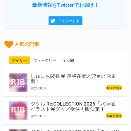
最新情報をTwitterでお届け！
フォローする
人気の記事
デイリー
ウィークリー
全期間
しゅにち関数展 即將在虎之穴台北店舉
辦！
610 Views
2026.08.07
ツクル Re:COLLECTION 2026「水龍敬」
イラスト展グッズ受注再販決定！
523 Views
2026.08.03