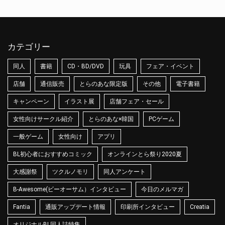
カテゴリー
同人
書籍
CD・BD/DVD
玩具
フェア・イベント
店舗
通信販売
とらのあな限定版
その他
電子書籍
キャンペーン
イラスト展
店舗フェア・セール
女性向けサークル紹介
とらのあな×韓国
PCゲーム
一般ゲーム
女性向け
アプリ
BL初心者におすすめコミック
オンラインとら祭り2020夏
大感謝祭
ツクルノモリ
同人アンケート
B-Awesome(ビーオーサム）インタビュー
今日のメルマガ
Fantia
通販アップデート情報
印刷所インタビュー
Creatia
オリジナルBL同人誌特集