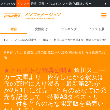
とらのあな
インフォ
通販
店舗
とらコイン
とら婚
WEBオンリー
▼
総合
女性向け
ランキング
イラスト展
TOP
とらのあな限定版
書籍
角川スニーカー文庫より「依存したがる彼女は
#依存したがる彼女は僕の部屋に入り浸る
#絵葉ましろ
#萬屋久兵
衛
★とらのあな特典公開★
角川スニー
カー文庫より「依存したがる彼女は
僕の部屋に入り浸る」最新第2巻が
が2月1日に発売！ とらのあなでは発
売を記念して「特製A3タペストリ
ー」付きとらのあな限定版を発売い