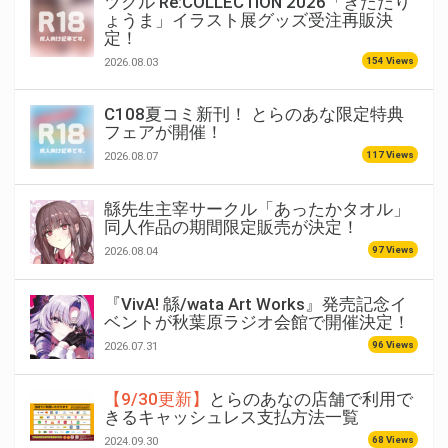
ツクル Re:COLLECTION 2026「きただり
ょうま」イラスト展グッズ受注再販決
定！
154 Views
2026.08.03
C108夏コミ新刊！ とらのあな限定特典
フェアが開催！
117 Views
2026.08.07
緜先生主宰サークル「あったかタオル」
同人作品の期間限定販売が決定！
97 Views
2026.08.04
『VivA! 緜/wata Art Works』発売記念イ
ベントが秋葉原ラジオ会館で開催決定！
96 Views
2026.07.31
【9/30更新】
とらのあなの店舗で利用で
きるキャッシュレス支払方法一覧
68 Views
2024.09.30