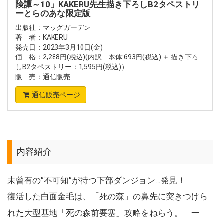
険譚～10」KAKERU先生描き下ろしB2タペストリ
ーとらのあな限定版
出版社：マッグガーデン
著 者：KAKERU
発売日：2023年3月10日(金)
価 格：2,288円(税込)(内訳 本体:693円(税込) ＋ 描き下ろ
しB2タペストリー：1,595円(税込)）
販 売：通信販売
通信販売ページ
内容紹介
未曾有の”不可知”が待つ下部ダンジョン…発見！
復活した白面金毛は、「死の森」の鼻先に突きつけら
れた大型基地「死の森前要塞」攻略をねらう。 一