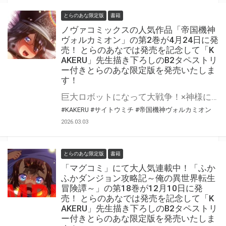
とらのあな限定版
書籍
ノヴァコミックスの人気作品「帝国機神
ヴォルカミオン」の第2巻が4月24日に発
売！ とらのあなでは発売を記念して「K
AKERU」先生描き下ろしのB2タペストリ
ー付きとらのあな限定版を発売いたしま
す！
巨大ロボットになって大戦争！×神様になって、世界中の美少女と契りを交わす♡ 人気漫画家・KAKERU先生最新作！ 「帝国機神ヴォルカミオン」の第2巻が4月24日(金)に発売！ とらのあなでは発売を記念して「B2タペストリー」付きとらのあな限定版を発売いたします。 イラストは「KAKERU」先生の描き下ろしイラストです！ とらのあな限定版は数量限定となりますので是非お早めにお求めください！
#KAKERU
#サイトウミチ
#帝国機神ヴォルカミオン
2026.03.03
とらのあな限定版
書籍
「マグコミ」にて大人気連載中！「ふか
ふかダンジョン攻略記～俺の異世界転生
冒険譚～」の第18巻が12月10日に発
売！ とらのあなでは発売を記念して「K
AKERU」先生描き下ろしのB2タペストリ
ー付きとらのあな限定版を発売いたしま