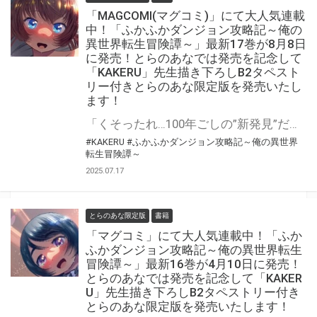
「MAGCOMI(マグコミ)」にて大人気連載
中！「ふかふかダンジョン攻略記～俺の
異世界転生冒険譚～」最新17巻が8月8日
に発売！とらのあなでは発売を記念して
「KAKERU」先生描き下ろしB2タペスト
リー付きとらのあな限定版を発売いたし
ます！
「くそったれ…100年ごしの”新発見”だ」 魔法なし！チートなし！ガチンコ異世界転生大冒険 『ふかふかダンジョン攻略記～俺の異世界転生冒険譚～』最新17巻が8月8日(金)発売決定！！ とらのあなでは発売を記念して「B2タペストリー付き」とらのあな限定版を発売いたします。 イラストは「KAKERU」先生の描き下ろしイラストです！ とらのあな限定版の数は限られていますので是非お早めにお求めください！
#KAKERU
#ふかふかダンジョン攻略記～俺の異世界
転生冒険譚～
2025.07.17
とらのあな限定版
書籍
「マグコミ」にて大人気連載中！「ふか
ふかダンジョン攻略記～俺の異世界転生
冒険譚～」最新16巻が4月10日に発売！
とらのあなでは発売を記念して「KAKER
U」先生描き下ろしB2タペストリー付き
とらのあな限定版を発売いたします！