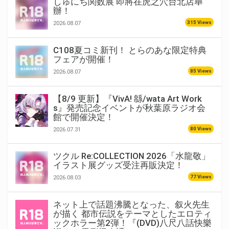
しゅにち関数展 即將在虎之穴台北店舉
辦！
315 Views
2026.08.07
C108夏コミ新刊！ とらのあな限定特典
フェアが開催！
85 Views
2026.08.07
【8/9 更新】『VivA! 緜/wata Art Work
s』発売記念イベントが秋葉原ラジオ会
館で開催決定！
80 Views
2026.07.31
ツクル Re:COLLECTION 2026「水龍敬」
イラスト展グッズ受注再販決定！
77 Views
2026.08.03
ネット上で話題沸騰となった、叙火先生
が描く 都市伝説をテーマとしたエロティ
ックホラー第2弾！『(DVD)八尺八話快樂