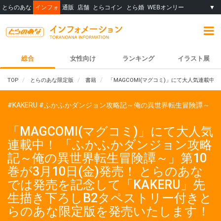
とらのあな
インフォ
通販
店舗
とらコイン
とら婚
WEBオンリー
▼
総合
女性向け
ランキング
イラスト展
TOP
とらのあな限定版
書籍
「MAGCOMI(マグコミ)」にて大人気連載
#KAKERU
#ふかふかダンジョン攻略記～俺の異世界転生冒険譚～
「MAGCOMI(マグコミ)」にて大人気
連載中！ 「ふかふかダンジョン攻略
記～俺の異世界転生冒険譚～」第10
巻が3月10日(金)発売！ とらのあな
では発売を記念して「KAKERU」先
生描き下ろしB2タペストリー付きと
らのあな限定版を発売いたします！