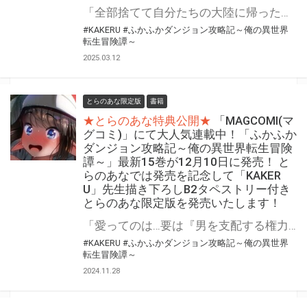
「全部捨てて自分たちの大陸に帰った方がいい…可能な限り早く」 魔法なし！チートなし！ガチンコ異世界転生大冒険 『ふかふかダンジョン攻略記～俺の異世界転生冒険譚～』最新16巻が4月10日(木)発売決定！！ とらのあなでは発売を記念して「B2タペストリー付き」とらのあな限定版を発売いたします。 イラストは「KAKERU」先生の描き下ろしイラストです！ とらのあな限定版の数は限られていますので是非お早めにお求めください！
#KAKERU
#ふかふかダンジョン攻略記～俺の異世界
転生冒険譚～
2025.03.12
とらのあな限定版
書籍
★とらのあな特典公開★
「MAGCOMI(マ
グコミ)」にて大人気連載中！「ふかふか
ダンジョン攻略記～俺の異世界転生冒険
譚～」最新15巻が12月10日に発売！ と
らのあなでは発売を記念して「KAKER
U」先生描き下ろしB2タペストリー付き
とらのあな限定版を発売いたします！
「愛ってのは…要は『男を支配する権力』だ」 魔法なし！チートなし！ガチンコ異世界転生大冒険 『ふかふかダンジョン攻略記～俺の異世界転生冒険譚～』最新15巻が12月10日(火)発売決定！！ とらのあなでは発売を記念して「B2タペストリー付き」とらのあな限定版を発売いたします。 イラストは「KAKERU」先生の描き下ろしイラストです！ とらのあな限定版の数は限られていますので是非お早めにお求めください！
#KAKERU
#ふかふかダンジョン攻略記～俺の異世界
転生冒険譚～
2024.11.28