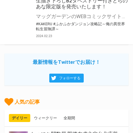
生描き下ろしB2タペストリー付きとらの
あな限定版を発売いたします！
マッグガーデンのWEBコミックサイト「MAGCOMI(マグコミ)」にて大人気連載中！ 『ふかふかダンジョン攻略記～俺の異世界転生冒険譚～』最新13巻が3月8日(金)発売決定！！ とらのあなでは発売を記念して「B2タペストリー付き」とらのあな限定版を発売いたします。 イラストは「KAKERU」先生の描き下ろしイラストです！ とらのあな限定版の数は限られていますので是非お早めにお求めください！
#KAKERU
#ふかふかダンジョン攻略記～俺の異世界
転生冒険譚～
2024.02.23
最新情報をTwitterでお届け！
フォローする
人気の記事
デイリー
ウィークリー
全期間