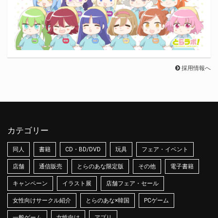
採用情報へ
カテゴリー
同人
書籍
CD・BD/DVD
玩具
フェア・イベント
店舗
通信販売
とらのあな限定版
その他
電子書籍
キャンペーン
イラスト展
店舗フェア・セール
女性向けサークル紹介
とらのあな×韓国
PCゲーム
一般ゲーム
女性向け
アプリ