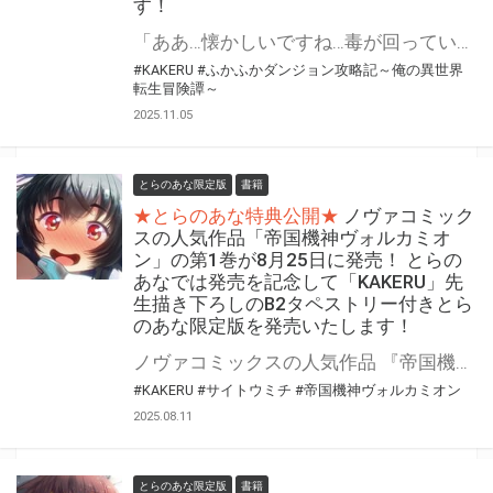
す！
「ああ…懐かしいですね…毒が回っていくこの感じ…」 夜襲をかけた白面金毛に、ジャンの「奇策」は通用するのか…!?魔法なし！チートなし！ガチンコ異世界転生大冒険、奇策と罠と権謀術数の第18巻！！！ 『ふかふかダンジョン攻略記～俺の異世界転生冒険譚～』の第18巻が12月10日(水)に発売！ とらのあなでは発売を記念して「B2タペストリー付き」とらのあな限定版を発売いたします。 イラストは「KAKERU」先生の描き下ろしイラストです！ とらのあな限定版の数は限られていますので是非お早めにお求めください！
#KAKERU
#ふかふかダンジョン攻略記～俺の異世界
転生冒険譚～
2025.11.05
とらのあな限定版
書籍
★とらのあな特典公開★
ノヴァコミック
スの人気作品「帝国機神ヴォルカミオ
ン」の第1巻が8月25日に発売！ とらの
あなでは発売を記念して「KAKERU」先
生描き下ろしのB2タペストリー付きとら
のあな限定版を発売いたします！
ノヴァコミックスの人気作品 『帝国機神ヴォルカミオン』の第1巻が8月25日(月)に発売！ とらのあなでは発売を記念して「B2タペストリー付き」とらのあな限定版を発売いたします。 イラストは「KAKERU」先生の描き下ろしイラストです！ とらのあな限定版の数は限られていますので是非お早めにお求めください！
#KAKERU
#サイトウミチ
#帝国機神ヴォルカミオン
2025.08.11
とらのあな限定版
書籍