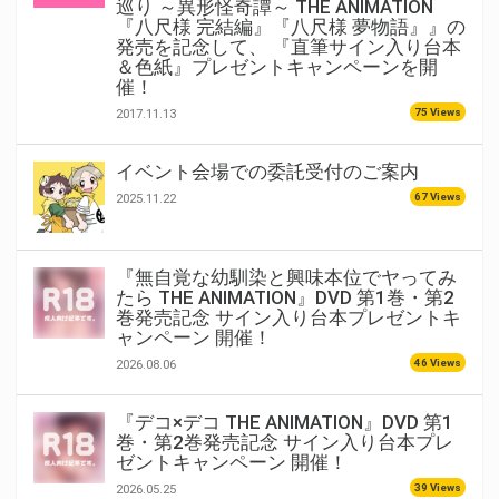
巡り ～異形怪奇譚～ THE ANIMATION
『八尺様 完結編』『八尺様 夢物語』』の
発売を記念して、 『直筆サイン入り台本
＆色紙』プレゼントキャンペーンを開
催！
75 Views
2017.11.13
イベント会場での委託受付のご案内
67 Views
2025.11.22
『無自覚な幼馴染と興味本位でヤってみ
たら THE ANIMATION』DVD 第1巻・第2
巻発売記念 サイン入り台本プレゼントキ
ャンペーン 開催！
46 Views
2026.08.06
『デコ×デコ THE ANIMATION』DVD 第1
巻・第2巻発売記念 サイン入り台本プレ
ゼントキャンペーン 開催！
39 Views
2026.05.25