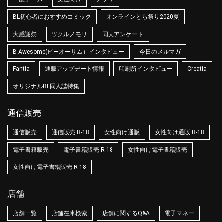
BL初心者におすすめコミック
オンラインとら祭り2020夏
大感謝祭
ツクルノモリ
同人アンケート
B-Awesome(ビーオーサム）インタビュー
今日のメルマガ
Fantia
通販アップデート情報
印刷所インタビュー
Creatia
オリジナルBL同人誌特集
通信販売
通信販売
通信販売 R-18
女性向け通販
女性向け通販 R-18
電子書籍販売
電子書籍販売 R-18
女性向け電子書籍販売
女性向け電子書籍販売 R-18
店舗
店舗一覧
店舗在庫検索
店舗に関するQ&A
電子マネー