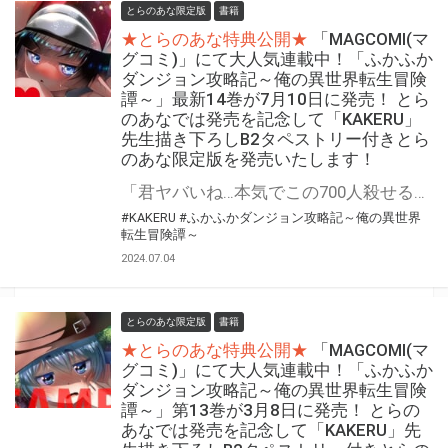
とらのあな限定版
書籍
★とらのあな特典公開★
「MAGCOMI(マ
グコミ)」にて大人気連載中！「ふかふか
ダンジョン攻略記～俺の異世界転生冒険
譚～」最新14巻が7月10日に発売！ とら
のあなでは発売を記念して「KAKERU」
先生描き下ろしB2タペストリー付きとら
のあな限定版を発売いたします！
「君ヤバいね…本気でこの700人殺せると思ってる」 魔法なし！チートなし！ガチンコ異世界転生大冒険 『ふかふかダンジョン攻略記～俺の異世界転生冒険譚～』最新14巻が7月10日(水)発売決定！！ とらのあなでは発売を記念して「B2タペストリー付き」とらのあな限定版を発売いたします。 イラストは「KAKERU」先生の描き下ろしイラストです！ とらのあな限定版の数は限られていますので是非お早めにお求めください！
#KAKERU
#ふかふかダンジョン攻略記～俺の異世界
転生冒険譚～
2024.07.04
とらのあな限定版
書籍
★とらのあな特典公開★
「MAGCOMI(マ
グコミ)」にて大人気連載中！「ふかふか
ダンジョン攻略記～俺の異世界転生冒険
譚～」第13巻が3月8日に発売！ とらの
あなでは発売を記念して「KAKERU」先