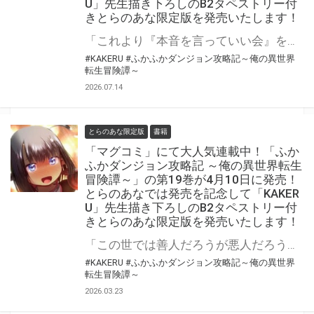
U」先生描き下ろしのB2タペストリー付
きとらのあな限定版を発売いたします！
「これより『本音を言っていい会』を開催する。……なんでも言ってみたまえ」 「ふかふかダンジョン攻略記 ～俺の異世界転生冒険譚～」第20巻が8月7日(金)に発売！ とらのあなでは発売を記念して「B2タペストリー」付きとらのあな限定版を発売いたします。 イラストは「KAKERU」先生の描き下ろしです！ とらのあな限定版は数量限定となりますので是非お早めにお求めください！
#KAKERU
#ふかふかダンジョン攻略記～俺の異世界
転生冒険譚～
2026.07.14
とらのあな限定版
書籍
「マグコミ」にて大人気連載中！「ふか
ふかダンジョン攻略記 ～俺の異世界転生
冒険譚～」の第19巻が4月10日に発売！
とらのあなでは発売を記念して「KAKER
U」先生描き下ろしのB2タペストリー付
きとらのあな限定版を発売いたします！
「この世では善人だろうが悪人だろうが……死ぬことをしたら死ぬぞ」 「ふかふかダンジョン攻略記 ～俺の異世界転生冒険譚～」の第19巻が4月10日(金)に発売！ とらのあなでは発売を記念して「B2タペストリー」付きとらのあな限定版を発売いたします。 イラストは「KAKERU」先生の描き下ろしイラストです！ とらのあな限定版は数量限定となりますので是非お早めにお求めください！
#KAKERU
#ふかふかダンジョン攻略記～俺の異世界
転生冒険譚～
2026.03.23