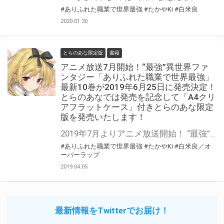
#ありふれた職業で世界最強
#たかやKi
#白米良
2020.01.30
とらのあな限定版
書籍
アニメ放送7月開始！“最強”異世界ファ
ンタジー「ありふれた職業で世界最強」
最新10巻が2019年6月25日に発売決定！
とらのあなでは発売を記念して「A4クリ
アフラットケース」付きとらのあな限定
版を発売いたします！
2019年7月よりアニメ放送開始！ “最強”異世界ファンタジー「ありふれた職業で世界最強」の最新10巻が2019年6月25日に発売決定！ 10巻ではドラマCD付き特装版も同時発売されます。 さらに同日には関連コミックス3作品も発売されます！ とらのあなでは最新10巻の発売を記念して「A4クリアフラットケース付きとらのあな限定版」を発売いたします。 イラストは9巻のサービスショットを使用！ 是非この機会にお買い求めください！
#ありふれた職業で世界最強
#たかやKi
#白米良／オ
ーバーラップ
2019.04.05
最新情報をTwitterでお届け！