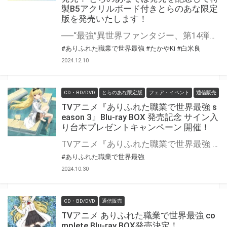
製B5アクリルボード付きとらのあな限定
版を発売いたします！
──“最強”異世界ファンタジー、第14弾！ 「ありふれた職業で世界最強」最新14巻が12月25日（水）に発売！ とらのあなでは発売を記念して「特製B5アクリルボード付き」とらのあな限定版を発売いたします。 とらのあな限定版の数は限られていますので是非お早めにお求めください！
#ありふれた職業で世界最強
#たかやKi
#白米良
2024.12.10
CD・BD/DVD
とらのあな限定版
フェア・イベント
通信販売
TVアニメ『ありふれた職業で世界最強 s
eason 3』Blu-ray BOX 発売記念 サイン入
り台本プレゼントキャンペーン 開催！
TVアニメ『ありふれた職業で世界最強 season 3』Blu-ray BOXの発売を記念して、「キャスト直筆サイン入り台本」プレゼントキャンペーンが開催決定！！ 「Blu-ray BOX 1」をご購入いただいた方の中から抽選でプレゼントいたします。 是非、ご応募ください
#ありふれた職業で世界最強
2024.10.30
CD・BD/DVD
通信販売
TVアニメ ありふれた職業で世界最強 co
mplete Blu-ray BOX発売決定！