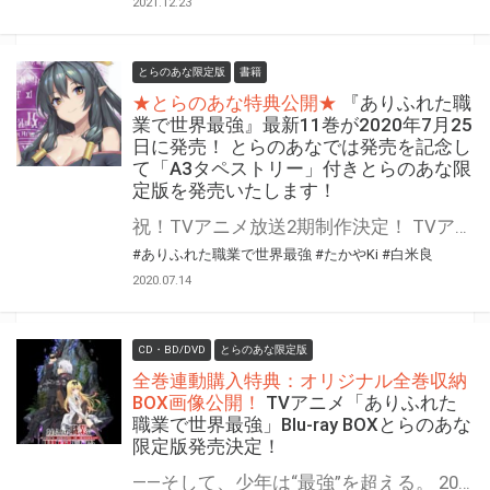
2021.12.23
とらのあな限定版
書籍
★とらのあな特典公開★
『ありふれた職
業で世界最強』最新11巻が2020年7月25
日に発売！ とらのあなでは発売を記念し
て「A3タペストリー」付きとらのあな限
定版を発売いたします！
祝！TVアニメ放送2期制作決定！ TVアニメ放送2期の製作も決定した『ありふれた職業で世界最強』最新11巻が2020年7月25日に発売！ とらのあなでは発売を記念してTVアニメのエンドカードで使用されたイラストを使用した 「A3タペストリー付きとらのあな限定版」を発売いたします。 是非この機会にお買い求めください！
#ありふれた職業で世界最強
#たかやKi
#白米良
2020.07.14
CD・BD/DVD
とらのあな限定版
全巻連動購入特典：オリジナル全巻収納
BOX画像公開！
TVアニメ「ありふれた
職業で世界最強」Blu-ray BOXとらのあな
限定版発売決定！
——そして、少年は“最強”を超える。 2019年7月よりテレビアニメの放映がスタートする、 『ありふれた職業で世界最強』Blu-rayの発売が早くも決定！ とらのあなでは、Blu-ray BOX全3巻で『とらのあな限定版』を発売！！ 気になるとらのあな限定版の特典は… BOX1には【オリジナルアクリルスタンド＆L判ブロマイド】、 BOX2では【オリジナルアクリルスマホスタンド＋アクリルキャラセット＆L判ブロマイド】、 そしてBOX3は【オリジナルアクリルキャラセット＆L判ブロマイド】を実施！ 更に！とらのあな限定版の全巻連動購入特典として、『たかやKi描き下ろしロングタペストリー』も実施決定！ また、とらのあな限定版だけでなく、 とらのあなオリジナル全巻連動購入特典として『オリジナル全巻収納BOX』も実施♪ 是非とも、とらのあな対象店舗でご予約・ご購入をお待ちしております♪♪