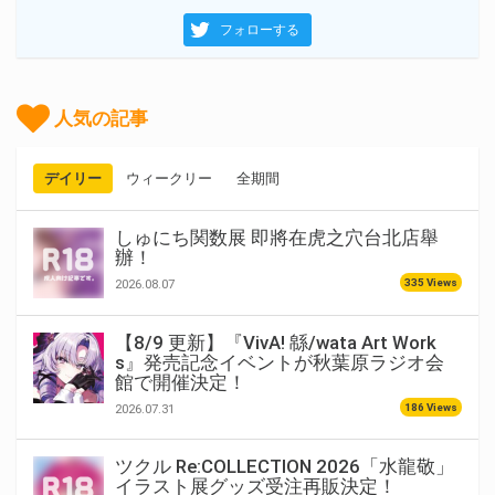
フォローする
人気の記事
デイリー
ウィークリー
全期間
しゅにち関数展 即將在虎之穴台北店舉
辦！
335 Views
2026.08.07
【8/9 更新】『VivA! 緜/wata Art Work
s』発売記念イベントが秋葉原ラジオ会
館で開催決定！
186 Views
2026.07.31
ツクル Re:COLLECTION 2026「水龍敬」
イラスト展グッズ受注再販決定！