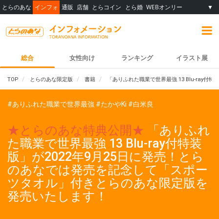
とらのあな
インフォ
通販
店舗
とらコイン
とら婚
WEBオンリー
▼
総合
女性向け
ランキング
イラスト展
TOP
とらのあな限定版
書籍
「ありふれた職業で世界最強 13 Blu-ra
#ありふれた職業で世界最強
#たかやKi
#白米良
★とらのあな特典公開★
「ありふれ
た職業で世界最強 13 Blu-ray付特装
版」が2022年9月25日に発売！とら
のあなでは発売を記念して「スポー
ツタオル」付きとらのあな限定版を
発売いたします！