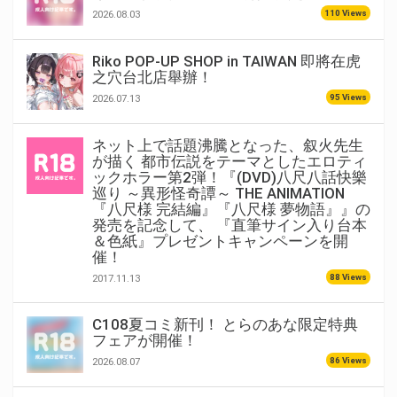
110 Views
2026.08.03
Riko POP-UP SHOP in TAIWAN 即將在虎
之穴台北店舉辦！
95 Views
2026.07.13
ネット上で話題沸騰となった、叙火先生
が描く 都市伝説をテーマとしたエロティ
ックホラー第2弾！『(DVD)八尺八話快樂
巡り ～異形怪奇譚～ THE ANIMATION
『八尺様 完結編』『八尺様 夢物語』』の
発売を記念して、 『直筆サイン入り台本
＆色紙』プレゼントキャンペーンを開
催！
88 Views
2017.11.13
C108夏コミ新刊！ とらのあな限定特典
フェアが開催！
86 Views
2026.08.07