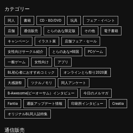
カテゴリー
同人
書籍
CD・BD/DVD
玩具
フェア・イベント
店舗
通信販売
とらのあな限定版
その他
電子書籍
キャンペーン
イラスト展
店舗フェア・セール
女性向けサークル紹介
とらのあな×韓国
PCゲーム
一般ゲーム
女性向け
アプリ
BL初心者におすすめコミック
オンラインとら祭り2020夏
大感謝祭
ツクルノモリ
同人アンケート
B-Awesome(ビーオーサム）インタビュー
今日のメルマガ
Fantia
通販アップデート情報
印刷所インタビュー
Creatia
オリジナルBL同人誌特集
通信販売