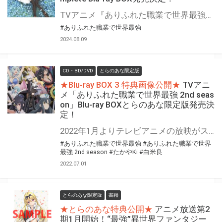
TVアニメ『ありふれた職業で世界最強』の1期・2期・未放送エピソード・OVA全てを収録したcomplete Blu-ray BOXが発売決定！ とらのあなではオリジナル購入特典をお付けします
#ありふれた職業で世界最強
2024.08.09
CD・BD/DVD
とらのあな限定版
★Blu-ray BOX 3 特典画像公開★
TVアニ
メ「ありふれた職業で世界最強 2nd seas
on」Blu-ray BOXとらのあな限定版発売決
定！
2022年1月よりテレビアニメの放映がスタートする、 『ありふれた職業で世界最強 2nd season』Blu-rayの発売が早くも決定！ とらのあなでは、Blu-ray BOX全3巻で『とらのあな限定版』を発売！！ 気になるとらのあな限定版の特典は… BOX1には【オリジナルアクリルスタンド＆L判ブロマイド】、 BOX2では【オリジナルアクリルパスケース＆L判ブロマイド】、 そしてBOX3は【たかやKi描き下ろしB2タペストリー＆L判ブロマイド】を実施！ 更に！とらのあな限定版の全巻連動購入特典として、『たかやKi描き下ろし全巻収納BOX』も実施決定！ 是非とも、とらのあな対象店舗でご予約・ご購入をお待ちしております♪♪
#ありふれた職業で世界最強
#ありふれた職業で世界
最強 2nd season
#たかやKi
#白米良
2022.07.01
とらのあな限定版
書籍
★とらのあな特典公開★
アニメ放送第2
期1月開始！“最強”異世界ファンタジー