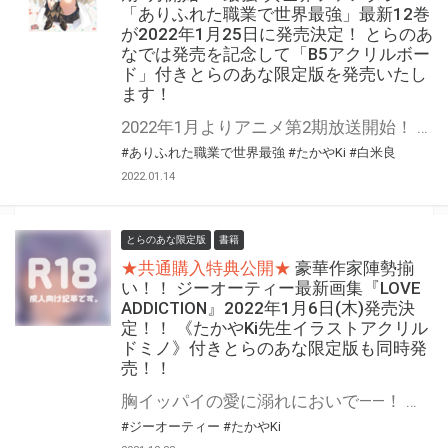
「ありふれた職業で世界最強」最新12巻
が2022年1月25日に発売決定！ とらのあ
なでは発売を記念して「B5アクリルボー
ド」付きとらのあな限定版を発売いたし
ます！
2022年1月よりアニメ第2期放送開始！ “最強”異世界ファンタジー「ありふれた職業で世界最強」の最新12巻が2022年1月25日に発売決定！ とらのあなでは最新12巻の発売を記念して「B5アクリルボード付きとらのあな限定版」を発売いたします。 是非この機会にお買い求めください！
#ありふれた職業で世界最強
#たかやKi
#白米良
2022.01.14
とらのあな限定版
書籍
★共通購入特典公開★
豪華作家陣勢揃
い！！ ジーオーティー最新画集『LOVE
ADDICTION』2022年1月6日(木)発売決
定！！ 《たかやKi先生イラストアクリル
ドミノ》付きとらのあな限定版も同時発
売！！
胸イッパイの愛に溺れにおいで――！ ジーオーティーの人気作家陣が豪華勢揃いの最新画集が登場！！ 最新画集『LOVE ADDICTION』2022年1月6日(木)発売決定！！ とらのあなでは画集『LOVE ADDICTION』発売を記念して、大人気作家・たかやKi先生のイラストを透明アクリルに閉じ込めたアイテム！ 《たかやKi先生イラストアクリルドミノ》付きとらのあな限定版をご用意しました！！ 分厚いアクリル板がイラストに立体感を生み出すアクリルドミノ！ お買い逃しのないよう、是非お求めください！
#ジーオーティー
#たかやKi