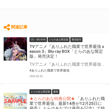
関連記事
CD・BD/DVD
とらのあな限定版
通信販売
TVアニメ『ありふれた職業で世界最強 s
eason 3』Blu-ray BOX「とらのあな限定
版」発売決定！
TVアニメ『ありふれた職業で世界最強 season 3』のBlu-ray BOXが発売決定！ さらに！ 豪華特典満載の「とらのあな限定版」も発売決定
#ありふれた職業で世界最強
2025.02.25
とらのあな限定版
書籍
★とらのあな特典公開★
「ありふれた職
業で世界最強」最新14巻が12月25日に
発売！ とらのあなでは発売を記念して特