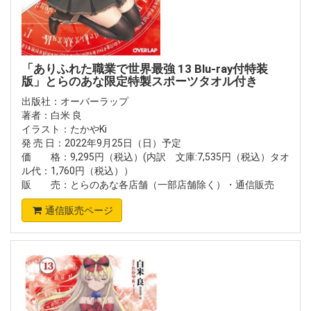
「ありふれた職業で世界最強 13 Blu-ray付特装
版」とらのあな限定特製スポーツタオル付き
出版社：オーバーラップ
著者：白米 良
イラスト：たかやKi
発 売 日：2022年9月25日（日）予定
価 格：9,295円（税込）(内訳 文庫:7,535円（税込）タオ
ル代：1,760円（税込））
販 売：とらのあな各店舗（一部店舗除く）・通信販売
通信販売ページ