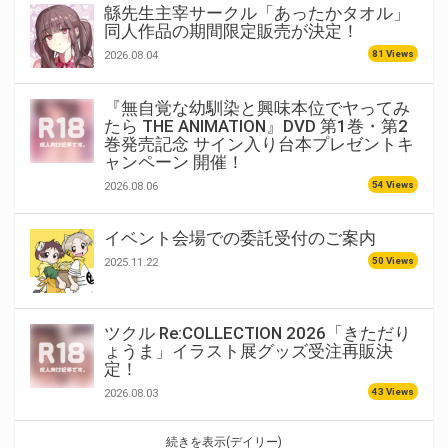
緜先生主宰サークル「あったかタオル」
同人作品の期間限定販売が決定！
81 Views
2026.08.04
『無自覚な幼馴染と興味本位でヤってみ
たら THE ANIMATION』DVD 第1巻・第2
巻発売記念 サイン入り台本プレゼントキ
ャンペーン 開催！
54 Views
2026.08.06
イベント会場での委託受付のご案内
50 Views
2025.11.22
ツクル Re:COLLECTION 2026「きただり
ょうま」イラスト展グッズ受注再販決
定！
43 Views
2026.08.03
続きを表示(デイリー)