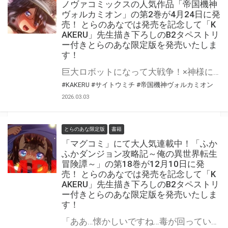
ノヴァコミックスの人気作品「帝国機神
ヴォルカミオン」の第2巻が4月24日に発
売！ とらのあなでは発売を記念して「K
AKERU」先生描き下ろしのB2タペストリ
ー付きとらのあな限定版を発売いたしま
す！
巨大ロボットになって大戦争！×神様になって、世界中の美少女と契りを交わす♡ 人気漫画家・KAKERU先生最新作！ 「帝国機神ヴォルカミオン」の第2巻が4月24日(金)に発売！ とらのあなでは発売を記念して「B2タペストリー」付きとらのあな限定版を発売いたします。 イラストは「KAKERU」先生の描き下ろしイラストです！ とらのあな限定版は数量限定となりますので是非お早めにお求めください！
#KAKERU
#サイトウミチ
#帝国機神ヴォルカミオン
2026.03.03
とらのあな限定版
書籍
「マグコミ」にて大人気連載中！「ふか
ふかダンジョン攻略記～俺の異世界転生
冒険譚～」の第18巻が12月10日に発
売！ とらのあなでは発売を記念して「K
AKERU」先生描き下ろしのB2タペストリ
ー付きとらのあな限定版を発売いたしま
す！
「ああ…懐かしいですね…毒が回っていくこの感じ…」 夜襲をかけた白面金毛に、ジャンの「奇策」は通用するのか…!?魔法なし！チートなし！ガチンコ異世界転生大冒険、奇策と罠と権謀術数の第18巻！！！ 『ふかふかダンジョン攻略記～俺の異世界転生冒険譚～』の第18巻が12月10日(水)に発売！ とらのあなでは発売を記念して「B2タペストリー付き」とらのあな限定版を発売いたします。 イラストは「KAKERU」先生の描き下ろしイラストです！ とらのあな限定版の数は限られていますので是非お早めにお求めください！