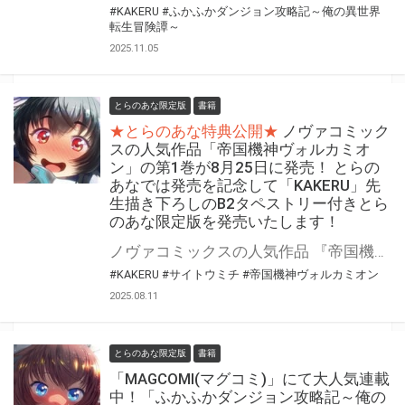
#KAKERU
#ふかふかダンジョン攻略記～俺の異世界
転生冒険譚～
2025.11.05
とらのあな限定版
書籍
★とらのあな特典公開★
ノヴァコミック
スの人気作品「帝国機神ヴォルカミオ
ン」の第1巻が8月25日に発売！ とらの
あなでは発売を記念して「KAKERU」先
生描き下ろしのB2タペストリー付きとら
のあな限定版を発売いたします！
ノヴァコミックスの人気作品 『帝国機神ヴォルカミオン』の第1巻が8月25日(月)に発売！ とらのあなでは発売を記念して「B2タペストリー付き」とらのあな限定版を発売いたします。 イラストは「KAKERU」先生の描き下ろしイラストです！ とらのあな限定版の数は限られていますので是非お早めにお求めください！
#KAKERU
#サイトウミチ
#帝国機神ヴォルカミオン
2025.08.11
とらのあな限定版
書籍
「MAGCOMI(マグコミ)」にて大人気連載
中！「ふかふかダンジョン攻略記～俺の