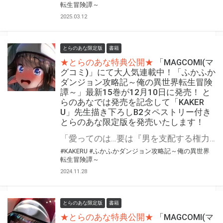
転生冒険譚～
2025.03.12
とらのあな限定版
書籍
★とらのあな特典公開★
「MAGCOMI(マ
グコミ)」にて大人気連載中！「ふかふか
ダンジョン攻略記～俺の異世界転生冒険
譚～」最新15巻が12月10日に発売！ と
らのあなでは発売を記念して「KAKER
U」先生描き下ろしB2タペストリー付き
とらのあな限定版を発売いたします！
「愛ってのは…要は『男を支配する権力』だ」 魔法なし！チートなし！ガチンコ異世界転生大冒険 『ふかふかダンジョン攻略記～俺の異世界転生冒険譚～』最新15巻が12月10日(火)発売決定！！ とらのあなでは発売を記念して「B2タペストリー付き」とらのあな限定版を発売いたします。 イラストは「KAKERU」先生の描き下ろしイラストです！ とらのあな限定版の数は限られていますので是非お早めにお求めください！
#KAKERU
#ふかふかダンジョン攻略記～俺の異世界
転生冒険譚～
2024.11.28
とらのあな限定版
書籍
★とらのあな特典公開★
「MAGCOMI(マ