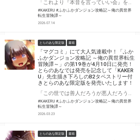
「これより『本音を言っていい会』を開催する。……なんでも言ってみたまえ」 「ふかふかダンジョン攻略記 ～俺の異世界転生冒険譚～」第20巻が8月7日(金)に発売！ とらのあなでは発売を記念して「B2タペストリー」付きとらのあな限定版を発売いたします。 イラストは「KAKERU」先生の描き下ろしです！ とらのあな限定版は数量限定となりますので是非お早めにお求めください！
#KAKERU
#ふかふかダンジョン攻略記～俺の異世界
転生冒険譚～
2026.07.14
とらのあな限定版
書籍
「マグコミ」にて大人気連載中！「ふか
ふかダンジョン攻略記 ～俺の異世界転生
冒険譚～」の第19巻が4月10日に発売！
とらのあなでは発売を記念して「KAKER
U」先生描き下ろしのB2タペストリー付
きとらのあな限定版を発売いたします！
「この世では善人だろうが悪人だろうが……死ぬことをしたら死ぬぞ」 「ふかふかダンジョン攻略記 ～俺の異世界転生冒険譚～」の第19巻が4月10日(金)に発売！ とらのあなでは発売を記念して「B2タペストリー」付きとらのあな限定版を発売いたします。 イラストは「KAKERU」先生の描き下ろしイラストです！ とらのあな限定版は数量限定となりますので是非お早めにお求めください！
#KAKERU
#ふかふかダンジョン攻略記～俺の異世界
転生冒険譚～
2026.03.23
とらのあな限定版
書籍