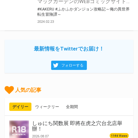
マッグガーデンのWEBコミックサイト「MAGCOMI(マグコミ)」にて大人気連載中！ 『ふかふかダンジョン攻略記～俺の異世界転生冒険譚～』最新13巻が3月8日(金)発売決定！！ とらのあなでは発売を記念して「B2タペストリー付き」とらのあな限定版を発売いたします。 イラストは「KAKERU」先生の描き下ろしイラストです！ とらのあな限定版の数は限られていますので是非お早めにお求めください！
#KAKERU
#ふかふかダンジョン攻略記～俺の異世界
転生冒険譚～
2024.02.23
最新情報をTwitterでお届け！
フォローする
人気の記事
デイリー
ウィークリー
全期間
しゅにち関数展 即將在虎之穴台北店舉
辦！
1146 Views
2026.08.07