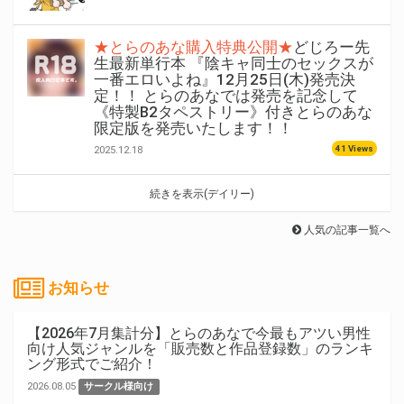
★とらのあな購入特典公開★
どじろー先
生最新単行本 『陰キャ同士のセックスが
一番エロいよね』12月25日(木)発売決
定！！ とらのあなでは発売を記念して
《特製B2タペストリー》付きとらのあな
限定版を発売いたします！！
41 Views
2025.12.18
続きを表示(デイリー)
人気の記事一覧へ
お知らせ
【2026年7月集計分】とらのあなで今最もアツい男性
向け人気ジャンルを「販売数と作品登録数」のランキ
ング形式でご紹介！
2026.08.05
サークル様向け