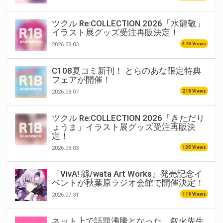
ツクル Re:COLLECTION 2026「水龍敬」
イラスト展グッズ受注再販決定！
470 Views
2026.08.03
C108夏コミ新刊！ とらのあな限定特典
フェアが開催！
218 Views
2026.08.07
ツクル Re:COLLECTION 2026「きただり
ょうま」イラスト展グッズ受注再販決
定！
135 Views
2026.08.03
『VivA! 緜/wata Art Works』発売記念イ
ベントが秋葉原ラジオ会館で開催決定！
119 Views
2026.07.31
ネット上で話題沸騰となった、叙火先生