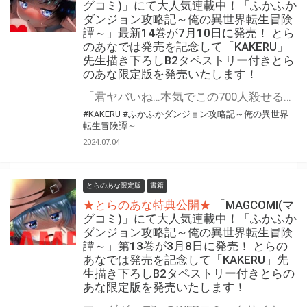
グコミ)」にて大人気連載中！「ふかふか
ダンジョン攻略記～俺の異世界転生冒険
譚～」最新14巻が7月10日に発売！ とら
のあなでは発売を記念して「KAKERU」
先生描き下ろしB2タペストリー付きとら
のあな限定版を発売いたします！
「君ヤバいね…本気でこの700人殺せると思ってる」 魔法なし！チートなし！ガチンコ異世界転生大冒険 『ふかふかダンジョン攻略記～俺の異世界転生冒険譚～』最新14巻が7月10日(水)発売決定！！ とらのあなでは発売を記念して「B2タペストリー付き」とらのあな限定版を発売いたします。 イラストは「KAKERU」先生の描き下ろしイラストです！ とらのあな限定版の数は限られていますので是非お早めにお求めください！
#KAKERU
#ふかふかダンジョン攻略記～俺の異世界
転生冒険譚～
2024.07.04
とらのあな限定版
書籍
★とらのあな特典公開★
「MAGCOMI(マ
グコミ)」にて大人気連載中！「ふかふか
ダンジョン攻略記～俺の異世界転生冒険
譚～」第13巻が3月8日に発売！ とらの
あなでは発売を記念して「KAKERU」先
生描き下ろしB2タペストリー付きとらの
あな限定版を発売いたします！