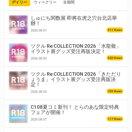
デイリー
ウィークリー
全期間
しゅにち関数展 即將在虎之穴台北店舉
辦！
611 Views
2026.08.07
ツクル Re:COLLECTION 2026「水龍敬」
イラスト展グッズ受注再販決定！
523 Views
2026.08.03
ツクル Re:COLLECTION 2026「きただり
ょうま」イラスト展グッズ受注再販決
定！
154 Views
2026.08.03
C108夏コミ新刊！ とらのあな限定特典
フェアが開催！
117 Views
2026.08.07