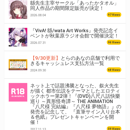
緜先生主宰サークル「あったかタオル」
同人作品の期間限定販売が決定！
97 Views
2026.08.04
『VivA! 緜/wata Art Works』発売記念イ
ベントが秋葉原ラジオ会館で開催決定！
96 Views
2026.07.31
【9/30更新】
とらのあなの店舗で利用で
きるキャッシュレス支払方法一覧
68 Views
2024.09.30
ネット上で話題沸騰となった、叙火先生
が描く 都市伝説をテーマとしたエロティ
ックホラー第2弾！『(DVD)八尺八話快樂
巡り ～異形怪奇譚～ THE ANIMATION
『八尺様 完結編』『八尺様 夢物語』』の
発売を記念して、 『直筆サイン入り台本
＆色紙』プレゼントキャンペーンを開
催！
59 Views
2017.11.13