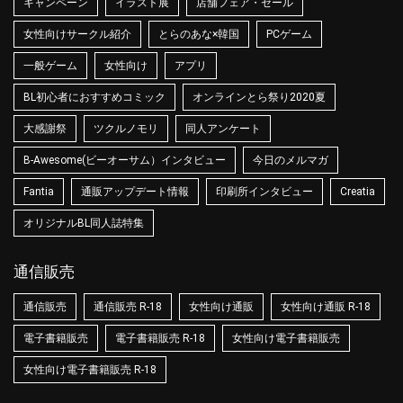
キャンペーン
イラスト展
店舗フェア・セール
女性向けサークル紹介
とらのあな×韓国
PCゲーム
一般ゲーム
女性向け
アプリ
BL初心者におすすめコミック
オンラインとら祭り2020夏
大感謝祭
ツクルノモリ
同人アンケート
B-Awesome(ビーオーサム）インタビュー
今日のメルマガ
Fantia
通販アップデート情報
印刷所インタビュー
Creatia
オリジナルBL同人誌特集
通信販売
通信販売
通信販売 R-18
女性向け通販
女性向け通販 R-18
電子書籍販売
電子書籍販売 R-18
女性向け電子書籍販売
女性向け電子書籍販売 R-18