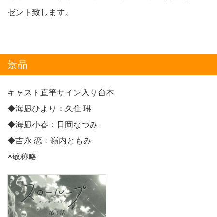
ゼント致します。
景品
キャスト直筆サイン入り台本
◆海凪ひより：久住 琳
◆海凪小春：日岡なつみ
◆吉永 恋：嶺内ともみ
※敬称略