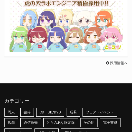
採用情報へ
カテゴリー
同人
書籍
CD・BD/DVD
玩具
フェア・イベント
店舗
通信販売
とらのあな限定版
その他
電子書籍