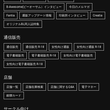
B-Awesome(ビーオーサム）インタビュー
今日のメルマガ
Fantia
通販アップデート情報
印刷所インタビュー
Creatia
オリジナルBL同人誌特集
通信販売
通信販売
通信販売 R-18
女性向け通販
女性向け通販 R-18
電子書籍販売
電子書籍販売 R-18
女性向け電子書籍販売
女性向け電子書籍販売 R-18
店舗
店舗一覧
店舗在庫検索
店舗に関するQ&A
電子マネー
銀聯カード
サークル向け