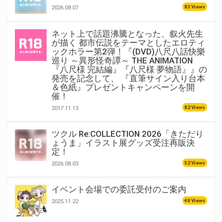
83 Views
2026.08.07
ネット上で話題沸騰となった、叙火先生
が描く 都市伝説をテーマとしたエロティ
ックホラー第2弾！『(DVD)八尺八話快樂
巡り ～異形怪奇譚～ THE ANIMATION
『八尺様 完結編』『八尺様 夢物語』』の
発売を記念して、 『直筆サイン入り台本
＆色紙』プレゼントキャンペーンを開
催！
82 Views
2017.11.13
ツクル Re:COLLECTION 2026「きただり
ょうま」イラスト展グッズ受注再販決
定！
52 Views
2026.08.03
イベント会場での委託受付のご案内
48 Views
2025.11.22