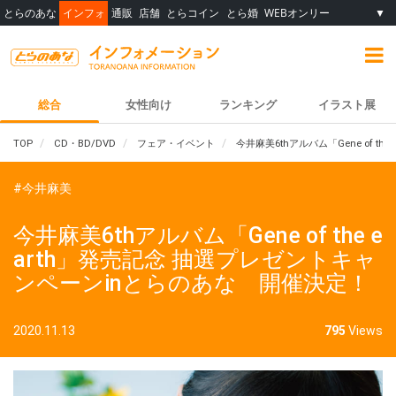
とらのあな
インフォ
通販
店舗
とらコイン
とら婚
WEBオンリー
▼
総合
女性向け
ランキング
イラスト展
TOP
CD・BD/DVD
フェア・イベント
今井麻美6thアルバム「Gene of 
#今井麻美
今井麻美6thアルバム「Gene of the e
arth」発売記念 抽選プレゼントキャ
ンペーンinとらのあな 開催決定！
2020.11.13
795
Views