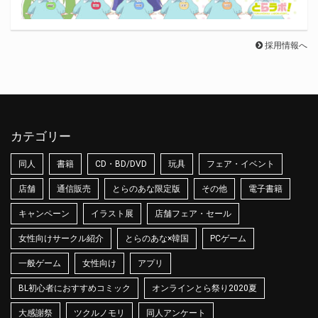
採用情報へ
カテゴリー
同人
書籍
CD・BD/DVD
玩具
フェア・イベント
店舗
通信販売
とらのあな限定版
その他
電子書籍
キャンペーン
イラスト展
店舗フェア・セール
女性向けサークル紹介
とらのあな×韓国
PCゲーム
一般ゲーム
女性向け
アプリ
BL初心者におすすめコミック
オンラインとら祭り2020夏
大感謝祭
ツクルノモリ
同人アンケート