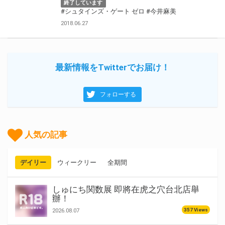
終了しています
#シュタインズ・ゲート ゼロ
#今井麻美
2018.06.27
最新情報をTwitterでお届け！
フォローする
人気の記事
デイリー
ウィークリー
全期間
しゅにち関数展 即將在虎之穴台北店舉
辦！
357 Views
2026.08.07