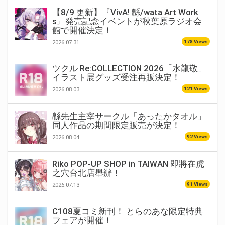
【8/9 更新】『VivA! 緜/wata Art Work
s』発売記念イベントが秋葉原ラジオ会
館で開催決定！
178 Views
2026.07.31
ツクル Re:COLLECTION 2026「水龍敬」
イラスト展グッズ受注再販決定！
121 Views
2026.08.03
緜先生主宰サークル「あったかタオル」
同人作品の期間限定販売が決定！
92 Views
2026.08.04
Riko POP-UP SHOP in TAIWAN 即將在虎
之穴台北店舉辦！
91 Views
2026.07.13
C108夏コミ新刊！ とらのあな限定特典
フェアが開催！