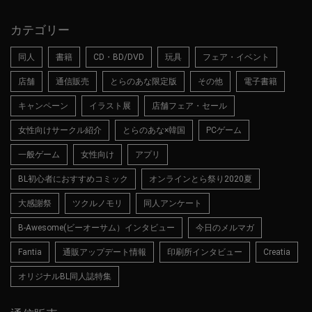
カテゴリー
同人
書籍
CD・BD/DVD
玩具
フェア・イベント
店舗
通信販売
とらのあな限定版
その他
電子書籍
キャンペーン
イラスト展
店舗フェア・セール
女性向けサークル紹介
とらのあな×韓国
PCゲーム
一般ゲーム
女性向け
アプリ
BL初心者におすすめコミック
オンラインとら祭り2020夏
大感謝祭
ツクルノモリ
同人アンケート
B-Awesome(ビーオーサム）インタビュー
今日のメルマガ
Fantia
通販アップデート情報
印刷所インタビュー
Creatia
オリジナルBL同人誌特集