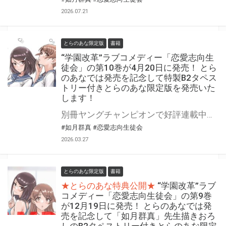
2026.07.21
とらのあな限定版
書籍
“学園改革”ラブコメディー「恋愛志向生
徒会」の第10巻が4月20日に発売！ とら
のあなでは発売を記念して特製B2タペス
トリー付きとらのあな限定版を発売いた
します！
別冊ヤングチャンピオンで好評連載中、如月群真先生の人気シリーズ 『恋愛志向生徒会』の第10巻が4月20日(月)に発売！ とらのあなでは発売を記念して「特製B2タペストリー付き」とらのあな限定版を発売いたします。 とらのあな限定版の数は限られていますので是非お早めにお求めください！
#如月群真
#恋愛志向生徒会
2026.03.27
とらのあな限定版
書籍
★とらのあな特典公開★
“学園改革”ラブ
コメディー「恋愛志向生徒会」の第9巻
が12月19日に発売！ とらのあなでは発
売を記念して「如月群真」先生描きおろ
しのB2タペストリー付きとらのあな限定