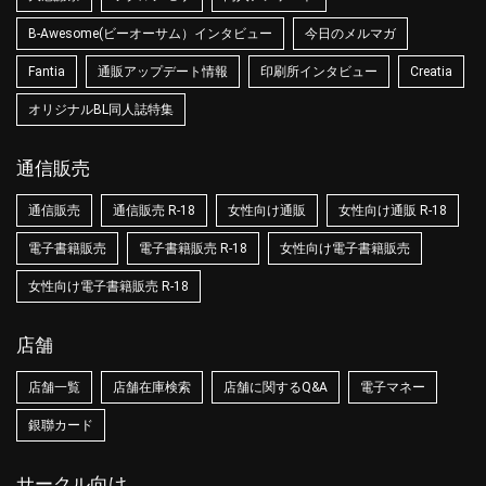
B-Awesome(ビーオーサム）インタビュー
今日のメルマガ
Fantia
通販アップデート情報
印刷所インタビュー
Creatia
オリジナルBL同人誌特集
通信販売
通信販売
通信販売 R-18
女性向け通販
女性向け通販 R-18
電子書籍販売
電子書籍販売 R-18
女性向け電子書籍販売
女性向け電子書籍販売 R-18
店舗
店舗一覧
店舗在庫検索
店舗に関するQ&A
電子マネー
銀聯カード
サークル向け