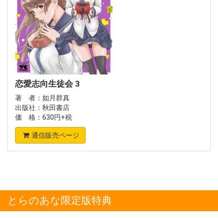
恋愛志向生徒会 3
著 者：如月群真
出版社：秋田書店
価 格：630円+税
通信販売ページ
とらのあな限定版特典