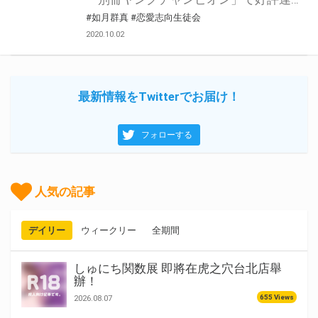
#如月群真
#恋愛志向生徒会
2020.10.02
最新情報をTwitterでお届け！
フォローする
人気の記事
デイリー
ウィークリー
全期間
しゅにち関数展 即將在虎之穴台北店舉
辦！
655 Views
2026.08.07