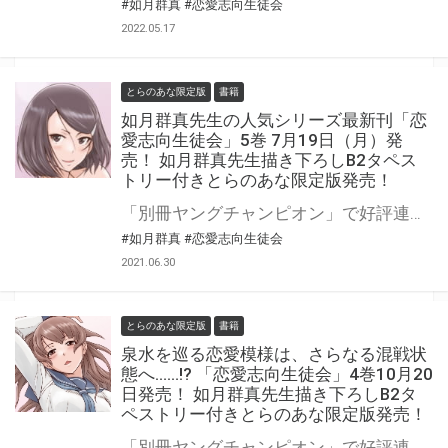
#如月群真
#恋愛志向生徒会
2022.05.17
とらのあな限定版
書籍
如月群真先生の人気シリーズ最新刊「恋
愛志向生徒会」5巻 7月19日（月）発
売！ 如月群真先生描き下ろしB2タペス
トリー付きとらのあな限定版発売！
「別冊ヤングチャンピオン」で好評連載中、如月群真先生の人気シリーズ、 誘惑いっぱい“学園改革”ラブコメディー「恋愛志向生徒会」5巻が7月19日発売！ とらのあなでは如月群真先生の描き下ろしB2タペストリー付き限定版を販売いたします！ とらのあなでしか買えない限定版をお見逃しなく！
#如月群真
#恋愛志向生徒会
2021.06.30
とらのあな限定版
書籍
泉水を巡る恋愛模様は、さらなる混戦状
態へ……!? 「恋愛志向生徒会」4巻10月20
日発売！ 如月群真先生描き下ろしB2タ
ペストリー付きとらのあな限定版発売！
「別冊ヤングチャンピオン」で好評連載中、如月群真先生の人気シリーズ、誘惑いっぱい“学園改革”ラブコメディー「恋愛志向生徒会」4巻が10月20日にいよいよ発売！ 生徒会長・泉水誠の禁欲生活の原因ともなった初恋の相手・白城美景が学園に転入してきて生徒会に急接近!! 泉水を巡る恋愛模様は、さらなる混戦状態へ……!? とらのあなでは如月群真先生の描き下ろしB2タペストリー付き限定版を販売いたします！ とらのあなでしか買えない限定版をお見逃しなく！