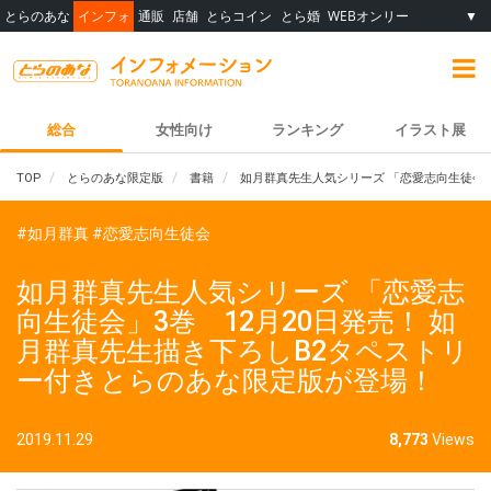
とらのあな
インフォ
通販
店舗
とらコイン
とら婚
WEBオンリー
▼
総合
女性向け
ランキング
イラスト展
TOP
とらのあな限定版
書籍
如月群真先生人気シリーズ 「恋愛志向生徒会」
#如月群真
#恋愛志向生徒会
如月群真先生人気シリーズ 「恋愛志
向生徒会」3巻 12月20日発売！ 如
月群真先生描き下ろしB2タペストリ
ー付きとらのあな限定版が登場！
2019.11.29
8,773
Views