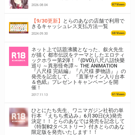
87 Views
2026.08.04
【9/30更新】
とらのあなの店舗で利用で
きるキャッシュレス支払方法一覧
68 Views
2024.09.30
ネット上で話題沸騰となった、叙火先生
が描く 都市伝説をテーマとしたエロティ
ックホラー第2弾！『(DVD)八尺八話快樂
巡り ～異形怪奇譚～ THE ANIMATION
『八尺様 完結編』『八尺様 夢物語』』の
発売を記念して、 『直筆サイン入り台本
＆色紙』プレゼントキャンペーンを開
催！
61 Views
2017.11.13
ひとにたち先生、ワニマガジン社初の単
行本 『えちち煮込み』6月30日(火)発売
決定！！ とらのあなでは発売を記念して
《特製B2タペストリー》付きとらのあな
限定版を発売いたします！！