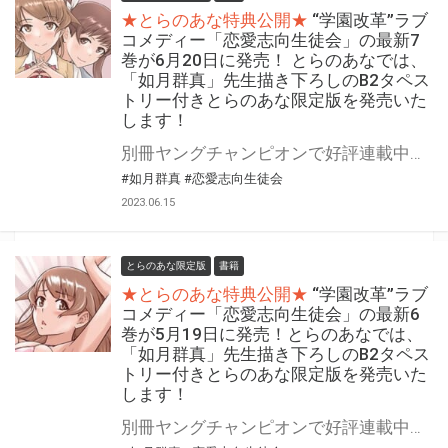
★とらのあな特典公開★
“学園改革”ラブ
コメディー「恋愛志向生徒会」の最新7
巻が6月20日に発売！ とらのあなでは、
「如月群真」先生描き下ろしのB2タペス
トリー付きとらのあな限定版を発売いた
します！
別冊ヤングチャンピオンで好評連載中、如月群真先生の人気シリーズ 『恋愛志向生徒会』の最新7巻が6月20日(火)に発売！ とらのあなでは最新刊の発売を記念して、B2タペストリー付き限定版を販売いたします！ イラストは「如月群真」先生の描き下ろしイラストです！ とらのあなでしか買えない限定版をお見逃しなく！
#如月群真
#恋愛志向生徒会
2023.06.15
とらのあな限定版
書籍
★とらのあな特典公開★
“学園改革”ラブ
コメディー「恋愛志向生徒会」の最新6
巻が5月19日に発売！とらのあなでは、
「如月群真」先生描き下ろしのB2タペス
トリー付きとらのあな限定版を発売いた
します！
別冊ヤングチャンピオンで好評連載中、如月群真先生の人気シリーズ『恋愛志向生徒会』の最新6巻が5月19日(木)に発売！ とらのあなでは最新刊の発売を記念して、B2タペストリー付き限定版を販売いたします！ イラストは「如月群真」先生の描き下ろしイラストです！ とらのあなでしか買えない限定版をお見逃しなく！