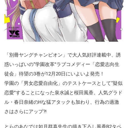
「別冊ヤングチャンピオン」で大人気好評連載中、誘
惑いっぱいの“学園改革”ラブコメディー「恋愛志向生
徒会」待望の3巻が12月20日にいよいよ発売！
学園の「男女恋愛自由化」のテストケースとして“疑似
恋愛”することになった泉水誠と桜田風香。人気グラド
ル・春日奈緒のHな猛アタックも加わり、行為の過激
さはさらにアップ?!
とらのあなでは如月群真先生の描き下ろし風香B2タペ