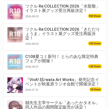
ツクル Re:COLLECTION 2026「水龍敬」
イラスト展グッズ受注再販決定！
530 Views
2026.08.03
ツクル Re:COLLECTION 2026「きただり
ょうま」イラスト展グッズ受注再販決
定！
148 Views
2026.08.03
C108夏コミ新刊！ とらのあな限定特典
フェアが開催！
124 Views
2026.08.07
『VivA! 緜/wata Art Works』発売記念イ
ベントが秋葉原ラジオ会館で開催決定！
98 Views
2026.07.31
緜先生主宰サークル「あったかタオル」
同人作品の期間限定販売が決定！