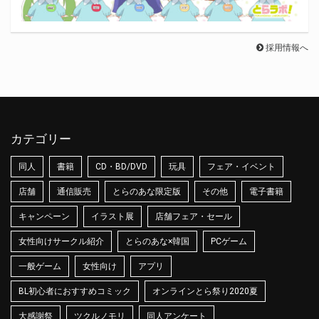
採用情報へ
カテゴリー
同人
書籍
CD・BD/DVD
玩具
フェア・イベント
店舗
通信販売
とらのあな限定版
その他
電子書籍
キャンペーン
イラスト展
店舗フェア・セール
女性向けサークル紹介
とらのあな×韓国
PCゲーム
一般ゲーム
女性向け
アプリ
BL初心者におすすめコミック
オンラインとら祭り2020夏
大感謝祭
ツクルノモリ
同人アンケート