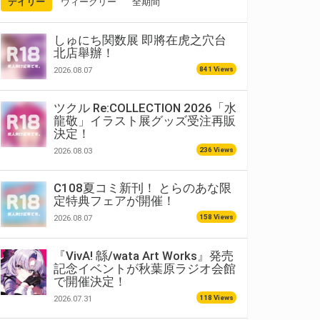
デイリー
ウィークリー
全期間
しゅにち関数展 即將在虎之穴台
北店舉辦！
841 Views
2026.08.07
ツクル Re:COLLECTION 2026「水
龍敬」イラスト展グッズ受注再販
決定！
236 Views
2026.08.03
C108夏コミ新刊！ とらのあな限
定特典フェアが開催！
158 Views
2026.08.07
『VivA! 緜/wata Art Works』発売
記念イベントが秋葉原ラジオ会館
で開催決定！
118 Views
2026.07.31