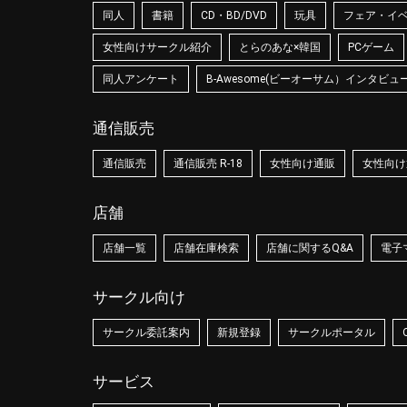
同人
書籍
CD・BD/DVD
玩具
フェア・イ
女性向けサークル紹介
とらのあな×韓国
PCゲーム
同人アンケート
B-Awesome(ビーオーサム）インタビュ
通信販売
通信販売
通信販売 R-18
女性向け通販
女性向け通
店舗
店舗一覧
店舗在庫検索
店舗に関するQ&A
電子
サークル向け
サークル委託案内
新規登録
サークルポータル
サービス