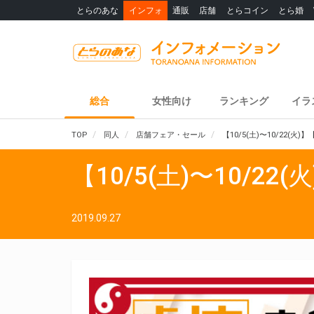
とらのあな
インフォ
通販
店舗
とらコイン
とら婚
総合
女性向け
ランキング
イラ
TOP
同人
店舗フェア・セール
【10/5(土)〜10/22(
【10/5(土)〜10/2
2019.09.27