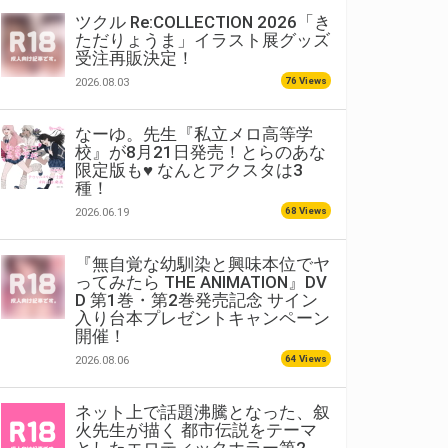
ツクル Re:COLLECTION 2026「き
ただりょうま」イラスト展グッズ
受注再販決定！
76 Views
2026.08.03
なーゆ。先生『私立メロ高等学
校』が8月21日発売！とらのあな
限定版も♥ なんとアクスタは3
種！
68 Views
2026.06.19
『無自覚な幼馴染と興味本位でヤ
ってみたら THE ANIMATION』DV
D 第1巻・第2巻発売記念 サイン
入り台本プレゼントキャンペーン
開催！
64 Views
2026.08.06
ネット上で話題沸騰となった、叙
火先生が描く 都市伝説をテーマ