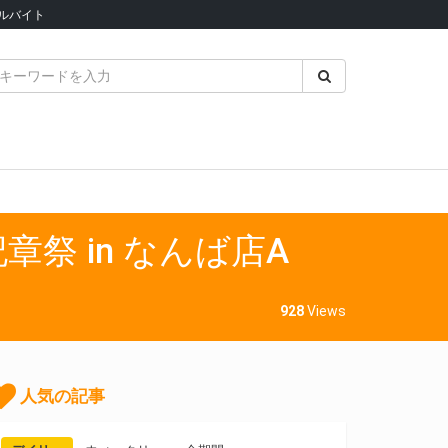
ルバイト
章祭 in なんば店A
928
Views
人気の記事