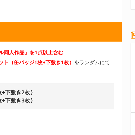
ル同人作品」を1点以上含む
ット（缶バッジ1枚+下敷き1枚）
をランダムにて
+下敷き2枚)

枚+下敷き3枚)