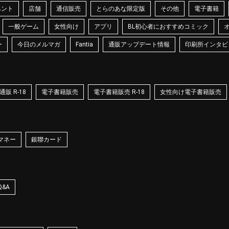
ベント
店舗
通信販売
とらのあな限定版
その他
電子書籍
一般ゲーム
女性向け
アプリ
BL初心者におすすめコミック
ー
今日のメルマガ
Fantia
通販アップデート情報
印刷所インタビ
販 R-18
電子書籍販売
電子書籍販売 R-18
女性向け電子書籍販売
マネー
銀聯カード
Q&A