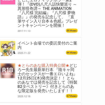
としたエロティックホラー第2
弾！『(DVD)八尺八話快樂巡り ～
異形怪奇譚～ THE ANIMATION
『八尺様 完結編』『八尺様 夢物
語』』の発売を記念して、 『直
筆サイン入り台本＆色紙』プレゼ
ントキャンペーンを開催！
55 Views
2017.11.13
イベント会場での委託受付のご案
内
44 Views
2025.11.22
★とらのあな購入特典公開★
どじ
ろー先生最新単行本 『陰キャ同
士のセックスが一番エロいよね』
12月25日(木)発売決定！！ とら
のあなでは発売を記念して《特製
B2タペストリー》付きとらのあ
な限定版を発売いたします！！
37 Views
2025.12.18