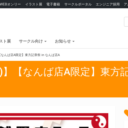
WEBオンリー
イラスト展
電子書籍
サークルポータル
エンジニア採用
ア
スト展
サークル向け
お知らせ
火)】【なんば店A限定】東方記章祭 in なんば店A
2(火)】【なんば店A限定】東方記