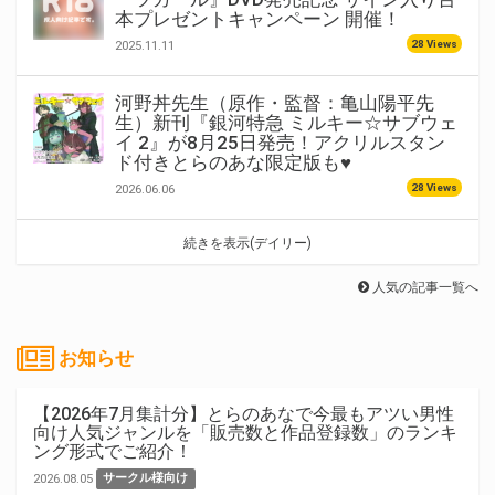
本プレゼントキャンペーン 開催！
28 Views
2025.11.11
河野丼先生（原作・監督：亀山陽平先
生）新刊『銀河特急 ミルキー☆サブウェ
イ 2』が8月25日発売！アクリルスタン
ド付きとらのあな限定版も♥
28 Views
2026.06.06
続きを表示(デイリー)
人気の記事一覧へ
お知らせ
【2026年7月集計分】とらのあなで今最もアツい男性
向け人気ジャンルを「販売数と作品登録数」のランキ
ング形式でご紹介！
2026.08.05
サークル様向け