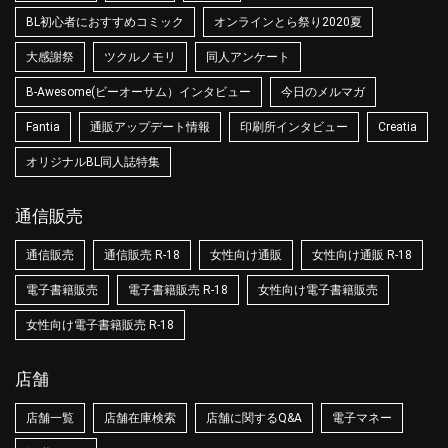
BL初心者におすすめコミック
オンラインとら祭り2020夏
大感謝祭
ツクルノモリ
同人アンケート
B-Awesome(ビーオーサム）インタビュー
今日のメルマガ
Fantia
通販アップデート情報
印刷所インタビュー
Creatia
オリジナルBL同人誌特集
通信販売
通信販売
通信販売 R-18
女性向け通販
女性向け通販 R-18
電子書籍販売
電子書籍販売 R-18
女性向け電子書籍販売
女性向け電子書籍販売 R-18
店舗
店舗一覧
店舗在庫検索
店舗に関するQ&A
電子マネー