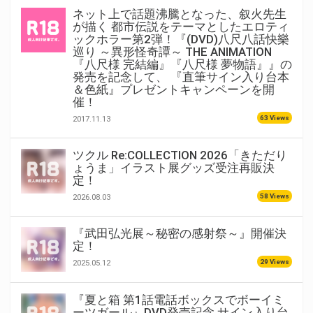
ネット上で話題沸騰となった、叙火先生
が描く 都市伝説をテーマとしたエロティ
ックホラー第2弾！『(DVD)八尺八話快樂
巡り ～異形怪奇譚～ THE ANIMATION
『八尺様 完結編』『八尺様 夢物語』』の
発売を記念して、 『直筆サイン入り台本
＆色紙』プレゼントキャンペーンを開
催！
63 Views
2017.11.13
ツクル Re:COLLECTION 2026「きただり
ょうま」イラスト展グッズ受注再販決
定！
58 Views
2026.08.03
『武田弘光展～秘密の感射祭～』開催決
定！
29 Views
2025.05.12
『夏と箱 第1話電話ボックスでボーイミ
ーツガール』DVD発売記念 サイン入り台