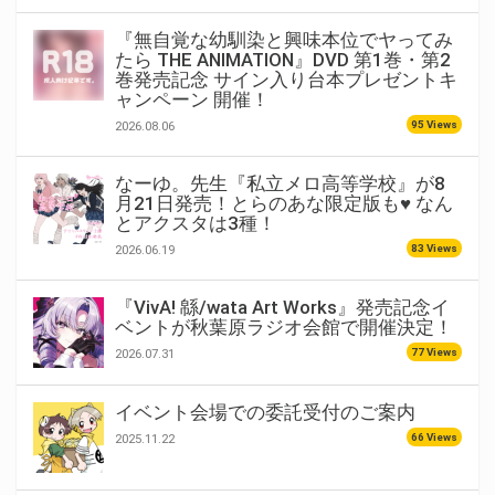
『無自覚な幼馴染と興味本位でヤってみ
たら THE ANIMATION』DVD 第1巻・第2
巻発売記念 サイン入り台本プレゼントキ
ャンペーン 開催！
95 Views
2026.08.06
なーゆ。先生『私立メロ高等学校』が8
月21日発売！とらのあな限定版も♥ なん
とアクスタは3種！
83 Views
2026.06.19
『VivA! 緜/wata Art Works』発売記念イ
ベントが秋葉原ラジオ会館で開催決定！
77 Views
2026.07.31
イベント会場での委託受付のご案内
66 Views
2025.11.22