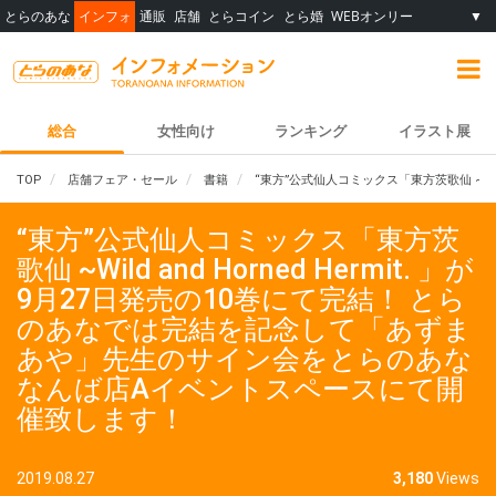
とらのあな
インフォ
通販
店舗
とらコイン
とら婚
WEBオンリー
▼
総合
女性向け
ランキング
イラスト展
TOP
店舗フェア・セール
書籍
“東方”公式仙人コミックス「東方茨歌仙 ~Wi
“東方”公式仙人コミックス「東方茨
歌仙 ~Wild and Horned Hermit. 」が
9月27日発売の10巻にて完結！ とら
のあなでは完結を記念して「あずま
あや」先生のサイン会をとらのあな
なんば店Aイベントスペースにて開
催致します！
2019.08.27
3,180
Views