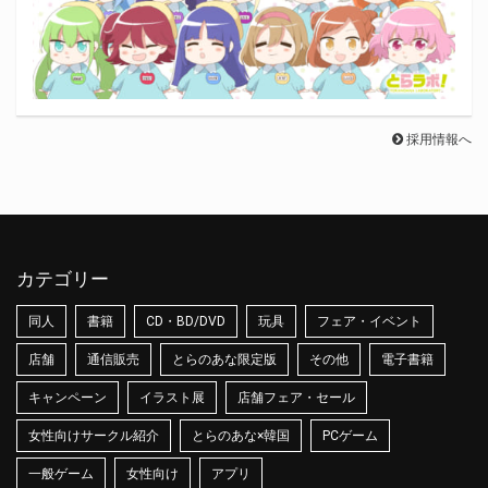
採用情報へ
カテゴリー
同人
書籍
CD・BD/DVD
玩具
フェア・イベント
店舗
通信販売
とらのあな限定版
その他
電子書籍
キャンペーン
イラスト展
店舗フェア・セール
女性向けサークル紹介
とらのあな×韓国
PCゲーム
一般ゲーム
女性向け
アプリ